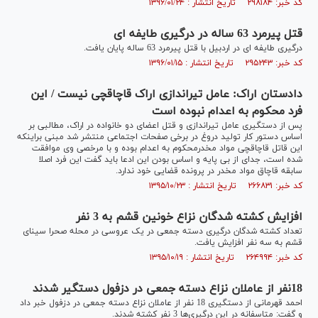
کد خبر: ۲۹۸۱۸۴ تاریخ انتشار : ۱۳۹۶/۰۱/۲۴
قتل پیرمرد 63 ساله در درگیری طایفه ای
درگیری طایفه ای در اردبیل با قتل پیرمرد 63 ساله پایان یافت.
کد خبر: ۲۹۵۲۴۳ تاریخ انتشار : ۱۳۹۶/۰۱/۱۵
دادستان اراک: عامل تیراندازی اراک قاچاقچی نیست / این
فرد محکوم به اعدام نبوده است
پس از دستگیری عامل تیراندازی و قتل اعضای دو خانواده در اراک، مطالبی بر
اساس دستور کار تولید دروغ در برخی صفحات اجتماعی منتشر شد مبنی براینکه
این قاتل قاچاقچی مواد مخدرمحکوم به اعدام بوده و با مرخصی وی موافقت
شده است، جدای از بی پایه و اساس بودن این ادعا باید گفت این فرد اصلا
سابقه قاچاق مواد مخدر در پرونده قضایی خود ندارد.
کد خبر: ۲۶۶۸۳۱ تاریخ انتشار : ۱۳۹۵/۱۰/۲۳
افزایش کشته شدگان نزاع خونین قشم به 3 نفر
تعداد کشته شدگان درگیری دسته جمعی در یک عروسی در محله صحرا سینای
قشم به سه نفر افزایش یافت.
کد خبر: ۲۶۴۹۹۴ تاریخ انتشار : ۱۳۹۵/۱۰/۱۹
18نفر از عاملان نزاع دسته جمعی در دزفول دستگیر شدند
احمد قهرمانی از دستگیری 18 نفر از عاملان نزاع دسته جمعی در دزفول خبر داد
و گفت: متاسفانه در این درگیری‌ها 3 نفر کشته شدند.