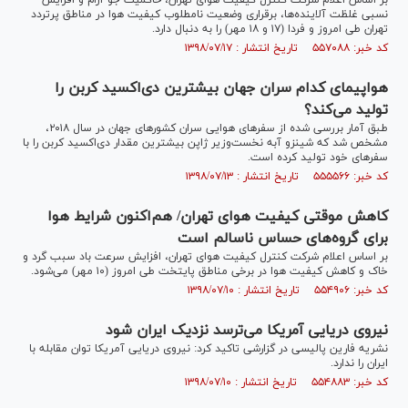
بر اساس اعلام شرکت کنترل کیفیت هوای تهران، حاکمیت جو آرام و افزایش
نسبی غلظت آلاینده‌ها، برقراری وضعیت نامطلوب کیفیت هوا در مناطق پرتردد
تهران طی امروز و فردا (۱۷ و ۱۸ مهر) را به دنبال دارد.
کد خبر: ۵۵۷۰۸۸ تاریخ انتشار : ۱۳۹۸/۰۷/۱۷
هواپیمای کدام سران جهان بیشترین دی‌اکسید کربن را
تولید می‌کند؟
طبق آمار بررسی شده از سفر‌های هوایی سران کشور‌های جهان در سال ۲۰۱۸،
مشخص شد که شینزو آبه نخست‌وزیر ژاپن بیشترین مقدار دی‌اکسید کربن را با
سفر‌های خود تولید کرده است.
کد خبر: ۵۵۵۵۶۶ تاریخ انتشار : ۱۳۹۸/۰۷/۱۳
کاهش موقتی کیفیت هوای تهران/ هم‌اکنون شرایط هوا
برای گروه‌های حساس ناسالم است
بر اساس اعلام شرکت کنترل کیفیت هوای تهران، افزایش سرعت باد سبب گرد و
خاک و کاهش کیفیت هوا در برخی مناطق پایتخت طی امروز (۱۰ مهر) می‌شود.
کد خبر: ۵۵۴۹۰۶ تاریخ انتشار : ۱۳۹۸/۰۷/۱۰
نیروی دریایی آمریکا می‌ترسد نزدیک ایران شود
نشریه فارین پالیسی در گزارشی تاکید کرد: نیروی دریایی آمریکا توان مقابله با
ایران را ندارد.
کد خبر: ۵۵۴۸۸۳ تاریخ انتشار : ۱۳۹۸/۰۷/۱۰