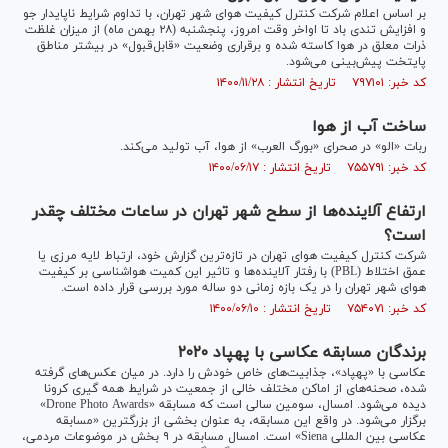
بر اساس اعلام شرکت کنترل کیفیت هوای شهر تهران، با تداوم شرایط ناپایدار جو
و افزایش تندی باد تا اواخر وقت امروز، پنجشنبه (۲۸ بهمن ماه) از میزان غلظت
ذرات معلق در هوا کاسته شده و برقراری وضعیت «قابل‌قبول» در بیشتر مناطق
پایتخت پیش‌بینی می‌شود.
کد خبر: ۷۹۷۱۰۱ تاریخ انتشار : ۱۴۰۰/۱۱/۲۸
ساخت آب از هوا
ربات «الو» در صحرای «بورگ العرب» از هوا، آب تولید می‌کند.
کد خبر: ۷۵۵۷۹۱ تاریخ انتشار : ۱۴۰۰/۰۶/۱۷
ارتفاع آلاینده‌ها از سطح شهر تهران در ساعات مختلف چقدر
است؟
شرکت کنترل کیفیت هوای تهران در تازه‌ترین گزارش خود، ارتباط لایه مرزی یا
عمق اختلاط (PBL) با رفتار آلاینده‌ها و تاثیر این کمیت هواشناسی بر کیفیت
هوای شهر تهران را در یک بازه زمانی دو ساله مورد بررسی قرار داده است.
کد خبر: ۷۵۴۰۷۱ تاریخ انتشار : ۱۴۰۰/۰۶/۱۰
برندگان مسابقه عکاسی با پهپاد ۲۰۲۰
عکاسی با «پهپاد»، جذابیت‌های خاص خودش را دارد. در میان عکس‌های گرفته
شده، صحنه‌های از اماکن مختلف خالی از جمعیت در شرایط همه گیری کرونا
دیده می‌شود. امسال، سومین سالی است که مسابقه «Drone Photo Awards»
برگزار می‌شود. در واقع این مسابقه، به عنوان بخشی از بزرگترین «مسابقه
عکاسی بین المللی Siena» است. امسال مسابقه در ۹ بخش در موضوعات مردمی،