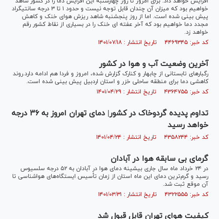
افزایش خواهد داد. برای امروز تا روز چهارشنبه این افزایش دما را در کشور شاهد
خواهیم بود که میزان آن چندان قابل توجه نیست و حدود ۱ تا ۳ درجه سانتیگراد
پیش بینی شده است. اما از روز پنجشنبه شاهد ریزش هوای خنک و کاهش
مجدد دما خواهیم بود که آخر عفته ای خنک را در بسیاری از نقاط کشور رقم
خواهد زد.
کد خبر: ۴۴۶۹۳۴۵ تاریخ انتشار : ۱۴۰۱/۰۷/۱۸
آخرین وضعیت آب و هوا در کشور
رگبارهای تابستانی از چابهار و کنارک گزارش شده، امروز و فردا هم ادامه دارد.روند
کاهشی دما برای منطقه ساحلی خزر و استان اردبیل پیش بینی شده است.
کد خبر: ۴۳۶۴۷۵۵ تاریخ انتشار : ۱۴۰۱/۰۴/۲۹
تداوم پدیده گردوخاک در کشور| دمای تهران امروز به ۳۶ درجه
خواهد رسید
کد خبر: ۴۳۵۸۲۴۴ تاریخ انتشار : ۱۴۰۱/۰۴/۲۴
گرمای بی سابقه هوا در آبادان
در ۲۴ خرداد ماه سال جاری بیشینه دمای هوا در آبادان به ۵۲ درجه سلسیوس
رسید و گرم‌ترین دمای این ماه استان از زمان تأسیس ایستگاه‌های هواشناسی تا
آن موقع ثبت شد.
کد خبر: ۴۳۲۲۵۵۵ تاریخ انتشار : ۱۴۰۱/۰۳/۳۱
کیفیت هوای تهران قابل قبول شد