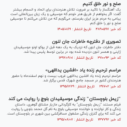
صلح و نور خلق کنیم
یک آهنگساز با تاکید بر ضرورت تلاش هنرمندان برای اتحاد و انسجام بیشتر
گفت: اگر بخواهم از طریق هنر خودم که موسیقی و یک زبان بین‌المللی است
پیامی به مردم عزیز ایران بفرستم، می‌گویم که من تلاش می‌کنم تا موسیقی
صلح و نور را خلق کنم.
کد خبر: ۴۸۹۰۵۹۷ تاریخ انتشار : ۱۴۰۵/۰۱/۱۹
تصویری از دفترچه خاطرات جان لنون
دفتر خاطرات جان لنون که نزدیک به یک دهه قبل از یوکو اونو موسیقیدان
ژاپنی و همسر لنون دزدیده شده بود در برلین توسط پلیس پیدا شد.
کد خبر: ۳۷۰۰۹۳ تاریخ انتشار : ۱۳۹۶/۰۹/۰۱
مراسم ترحيم زنده ياد «افشین یداللهی»
مراسم ترحيم زنده ياد افشین یداللهی غروب بیست و نهم اسفندماه با حضور
هنرمندان کشور در مسجد جامع شهرک قدس برگزار شد.
کد خبر: ۲۹۱۷۰۲ تاریخ انتشار : ۱۳۹۵/۱۲/۲۹
"زیمل بلوچستان" زندگی موسیقیدان بلوچ را روایت می کند
فیلم مستند "زیمل بلوچستان" به کارگردانی مازیار مشتاق گوهری، داستان
زندگی و کار نوازنده و خواننده موسیقی بلوچ به نام گل محمد بلوچی را روایت
می کند که برای گذران زندگی مشغول مسافرکشی بین شهری در بلوچستان است.
کد خبر: ۲۳۷۷۹۲ تاریخ انتشار : ۱۳۹۵/۰۸/۰۷