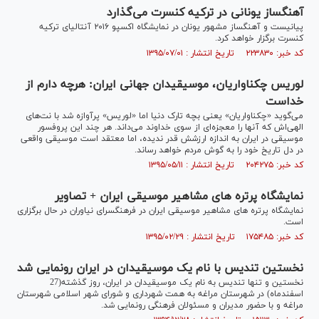
آهنگساز یونانی در ترکیه کنسرت می‌گذارد
پیانیست و آهنگساز مشهور یونان در نمایشگاه اکسپو ۲۰۱۶ آنتالیای ترکیه
کنسرت برگزار خواهد کرد.
کد خبر: ۲۲۳۸۳۰ تاریخ انتشار : ۱۳۹۵/۰۷/۰۱
لوریس چکناواریان، موسیقیدان جهانی ایران: هرچه دارم از
خداست
می‌گوید «چکناواریان» یعنی بچه تارک دنیا اما «لوریس» پرآوازه شد با نت‌های
الهی‌اش که آنها را معجزه‌ای از سوی خداوند می‌داند. هر چند این پروفسور
موسیقی در ایران به اندازه ارزشش قدر ندیده، اما معتقد است موسیقی واقعی
در دل تاریخ خود را به گوش مردم خواهد رساند.
کد خبر: ۲۰۴۲۷۵ تاریخ انتشار : ۱۳۹۵/۰۵/۱۱
نمایشگاه پرتره های مشاهیر موسیقی ایران + تصاویر
نمایشگاه پرتره های مشاهیر موسیقی ایران در فرهنگسرای نیاوران در حال برگزاری
است.
کد خبر: ۱۷۵۴۸۵ تاریخ انتشار : ۱۳۹۵/۰۲/۲۹
نخستین تندیس با نام یک موسیقیدان در ایران رونمایی شد
نخستین و تنها تندیس به نام یک موسیقیدان در ایران، روز گذشته(27
اسفندماه) در شهرستان مراغه به همت شهرداری و شورای شهر اسلامی شهرستان
مراغه و با حضور مدیران و مسئولان فرهنگی رونمایی شد.