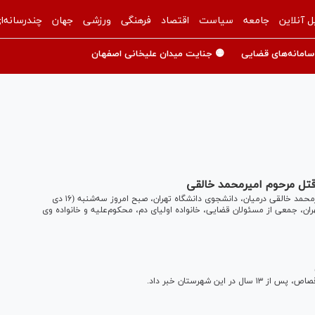
ل آنلاین
جامعه
سیاست
اقتصاد
فرهنگی
ورزشی
جهان
چندرسانه‌ا
سامانه‌های قضایی
🟡 جنایت میدان علیخانی اصفهان
تل مرحوم امیرمحمد خالقی
مراسم گذشت از قصاص متهم ردیف اول پرونده قتل مرحوم امیرمحمد خالقی درمیان، دانشجوی دانشگاه تهران، صبح امروز سه‌شنبه (۱۶ دی
هران، جمعی از مسئولان قضایی، خانواده اولیای دم، محکوم‌علیه و خانواده وی
ن شهرستان خبر داد.