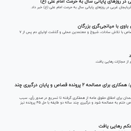
در روز‌های پایانی سال به حرمت امام علی (ع)
یجان غربی در روز‌های پایانی سال به حرمت امام علی (ع) خبر داد.
رئیس حل اختلاف خوزستان از پایان موفقیت‌آمیز یک پرونده قصاص با تلاش سادات، شیوخ و معتمدین محلی و گذشت اولیای دم پس از ۷
از مجازات رهایی یافت.
گفت‌وگو با یک زوج قاضی در شهرستان تویسرکان/ همکاری برای مصالحه ۲ پرونده قصاص و پایان درگیری چند
ان برای احقاق حقوق عامه از همفکری گرفته تا تسریع در صدور رأی، سبب
شد تا علاوه بر کاهش آمار طلاق در آن شهرستان، دو پرونده قصاص ختم به مصالحه شود و درگیری چند ساله دو طایفه با حل ۴۵ پرونده نیز
حکم رهایی یافت