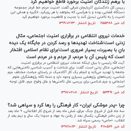
با برهم زنندگان امنیت برخورد قاطع خواهیم کرد
رییس کل دادگستری آذربایجان شرقی گفت: امنیت مردم خط قرمز مجموعه
دستگاه قضایی بوده و با هرکسی که بخواهد با هر رویکرد، انگیزه و هدفی این
امنیت را به ناامنی تبدیل کند با جدیت و قاطعیت برخورد خواهیم کرد.
کد خبر: ۶۵۵۳۸۸ تاریخ انتشار : ۱۳۹۹/۰۶/۲۳
خدمات نیروی انتظامی در برقراری امنیت اجتماعی، مثال
زدنی است/شناخت تهدید‌ها و رصد کردن در جایگاه یک دیده
بانِ با بصیرت، بسیار ضروری است/برای نظام اسلامی افتخار
است که پلیس آن با مردم، از مردم و در مردم است
آیت الله رئیسی با بیان اینکه خدمات نیروی انتظامی در برقراری امنیت
اجتماعی، مثال زدنی است، گفت: برای شناخت و آسیب شناسی ناامنی‌هایی که
جامعه را تهدید می‌کند و انجام یک کار آکادمیک در راستای مباحث مختلف جرم
شناسی، زمینه‌های پژوهشی بسیاری وجود دارد و حتما نگاه پژوهشگران علوم
اجتماعی و جرم شناسی برای بررسی علل ناامنی‌ها و علل وقوع جرم، قابل توجه
است.
کد خبر: ۵۱۳۴۹۱ تاریخ انتشار : ۱۳۹۸/۰۲/۰۸
چرا «پدر موشکی ایران» کار فرهنگی را رها کرد و سپاهی شد؟
سه ماه قبل از شروع جنگ عراق، شش ماه بعد از شروع کار اطلاعاتی، ۹ ماه بعد
از زدن دفتر فرهنگی، یکسال بعد از رفتن به جهاد و حدودا یک سال و نیم بعد از
انقلاب، «حاجی» رسمی سپاه شد.
کد خبر: ۴۸۰۵۲۶ تاریخ انتشار : ۱۳۹۷/۱۰/۱۳