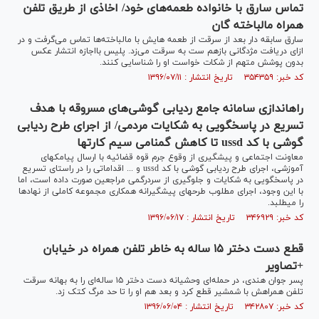
تماس سارق با خانواده طعمه‌های خود/ اخاذی از طریق تلفن
همراه مالباخته گان
سارق سابقه دار بعد از سرقت از طعمه هایش با مالباخته‌ها تماس می‌گرفت و در
ازای دریافت مژدگانی بازهم ست به سرقت می‌زد. پلیس بااجازه انتشار عکس
بدون پوشش متهم از شکات خواست او را شناسایی کنند.
کد خبر: ۳۵۴۳۵۹ تاریخ انتشار : ۱۳۹۶/۰۷/۱۱
راه‎اندازی سامانه جامع ردیابی گوشی‌های مسروقه با هدف
تسریع در پاسخگویی به شکایات مردمی/ از اجرای طرح ردیابی
گوشی با کد ussd تا کاهش گمنامی سیم کارت‎ها
معاونت اجتماعی و پیشگیری از وقوع جرم قوه قضائیه با ارسال پیامک‎های
آموزشی، اجرای طرح ردیابی گوشی با کد ussd و ... اقداماتی را در راستای تسریع
در پاسخگویی به شکایات و جلوگیری از سردرگمی مراجعین صورت داده است، اما
با این وجود، اجرای مطلوب طرح‎های پیشگیرانه همکاری مجموعه کاملی از نهادها
را می‎طلبد.
کد خبر: ۳۴۶۹۲۹ تاریخ انتشار : ۱۳۹۶/۰۶/۱۷
قطع دست دختر ۱۵ ساله به خاطر تلفن همراه در خیابان
+تصاویر
پسر جوان هندی، در حمله‌ای وحشیانه دست دختر ۱۵ ساله‌ای را به بهانه سرقت
تلفن همراهش با شمشیر قطع کرد و بعد هم او را تا حد مرگ کتک زد.
کد خبر: ۳۴۲۸۰۷ تاریخ انتشار : ۱۳۹۶/۰۶/۰۴