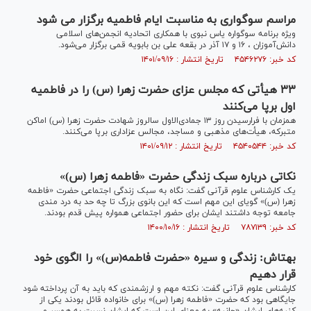
مراسم سوگواری به مناسبت ایام فاطمیه برگزار می شود
ویژه برنامه سوگواره یاس نبوی با همکاری اتحادیه انجمن‌های اسلامی
دانش‌آموزان ، ۱۶ و ۱۷ آذر در بقعه علی بن بابویه قمی برگزار می‌شود.
کد خبر: ۴۵۴۶۲۷۶ تاریخ انتشار : ۱۴۰۱/۰۹/۱۶
۳۳ هیأتی که مجلس عزای حضرت زهرا (س) را در فاطمیه
اول برپا می‌کنند
همزمان با فرارسیدن روز ۱۳ جمادی‌الاول سالروز شهادت حضرت زهرا (س) اماکن
متبرکه، هیأت‌های مذهبی و مساجد، مجالس عزاداری برپا می‌کنند.
کد خبر: ۴۵۴۰۵۴۴ تاریخ انتشار : ۱۴۰۱/۰۹/۱۲
نکاتی درباره سبک زندگی حضرت «فاطمه زهرا (س)»
یک کارشناس علوم قرآنی گفت: نگاه به سبک زندگی اجتماعی حضرت «فاطمه
زهرا (س)» گویای این مهم است که این بانوی بزرگ تا چه حد به درد مندی
جامعه توجه داشتند ایشان برای حضور اجتماعی همواره پیش قدم بودند.
کد خبر: ۷۸۷۱۳۹ تاریخ انتشار : ۱۴۰۰/۱۰/۱۶
بهتاش: زندگی و سیره «حضرت فاطمه(س)» را الگوی خود
قرار دهیم
کارشناس علوم قرآنی گفت: نکته مهم و ارزشمندی که باید به آن پرداخته شود
جایگاهی بود که حضرت «فاطمه زهرا (س)» برای خانواده قائل بودند یکی از