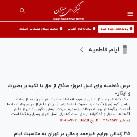
🟡 پرونده‌های ویژه خبری
🟡 سامانه‌های قضایی
🟡 جنایت میدان علیخانی اصفهان
ایام فاطمیه
درس فاطمیه برای نسل امروز؛ «دفاع از حق با تکیه بر بصیرت
و ایثار»
یک کارشناس مسائل دینی در مورد اقدامات حضرت زهرا (س) بعد از رحلت
پیامبر اکرم (ص) تأکید کرد: حضرت فاطمه زهرا (س) در دفاع از حریم ولایت به ما
آموخت چگونه در برابر انحرافات بایستیم. حرکت ایشان الگویی کامل از دفاع
آگاهانه، استوار و فداکارانه از حق است که برای نسل امروز بسیار راهگشا است.
کد خبر: ۴۸۶۸۵۲۲ تاریخ انتشار : ۱۴۰۴/۰۹/۰۲
۳۵ زندانی جرایم غیرعمد و مالی در تهران به مناسبت ایام