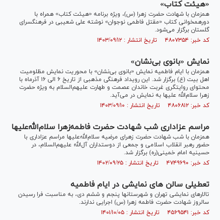
«هیئت کتاب»
همزمان با شهادت حضرت زهرا (س)، ویژه برنامه «هیئت کتاب» همراه با
دورهمخوانی کتاب «مقتل فاطمی نوجوان» نوشته علی شعیبی در فرهنگسرای
گلستان برگزار می‌شود.
کد خبر: ۴۸۰۷۳۵۴ تاریخ انتشار : ۱۴۰۳/۰۹/۱۲
نمایش «بانوی بی‌نشان»
همزمان با ایام فاطمیه نمایش «بانوی بی‌نشان» با محوریت نمایش مظلومیت
اهل بیت (ع) برگزار شد. این رویداد فرهنگی مذهبی از تاریخ ۶ الی ۱۶ آذرماه با
محتوای روایتگری غربت خاندان عصمت و طهارت علیهم‌السلام به ویژه حضرت
زهرا سلام‌الله علیها به نمایش در می‌آید.
کد خبر: ۴۸۰۶۸۱۲ تاریخ انتشار : ۱۴۰۳/۰۹/۱۰
مراسم عزاداری شب شهادت حضرت فاطمه‌زهرا سلام‌الله‌علیها
همزمان با شب شهادت حضرت زهرای مرضیه سلام‌الله‌علیها مراسم عزاداری با
حضور رهبر انقلاب اسلامی و جمعی از دوستداران آل‌الله علیهم‌السلام، در
حسینیه امام خمینی(ره) برگزار شد.
کد خبر: ۴۷۴۹۶۹۰ تاریخ انتشار : ۱۴۰۲/۰۹/۲۵
تعطیلی سالن های نمایشی در ایام فاطمیه
تالار‌های نمایشی تهران و شهر‌ستانها پنجم و ششم دی، به مناسبت فرا رسیدن
سالروز شهادت حضرت فاطمه زهرا (س) اجرایی ندارند.
کد خبر: ۴۵۶۹۵۴۱ تاریخ انتشار : ۱۴۰۱/۱۰/۰۵