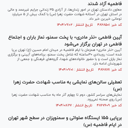
فاطمیه آزاد شدند
معاون دادستان تهران در امور زندان‌ها، از آزادی ۳۵ زندانی جرایم غیرعمد و مالی
در استان تهران در آستانه شهادت حضرت زهرا (س) با کمک بیش از ۵ میلیارد
تومانی خیرین خبر داد.
کد خبر: ۴۸۶۸۵۰۱ تاریخ انتشار : ۱۴۰۴/۰۹/۰۲
آیین فاطمی «نذر مادری» با پخت سمنو، نماز باران و اجتماع
فاطمی در تهران برگزار می‌شود
آیین «نذر مادری» همزمان با ایام فاطمیه در میدان امام حسین (ع) تهران برپا
شده است؛ رویدادی ۳۰ساعته که شامل پخت سمنو، برنامه‌های آیینی و برگزاری
نماز باران است و با حضور خانواده‌های شهدا، گروه‌های فرهنگی و جمعی از
شهروندان ادامه دارد.
کد خبر: ۴۸۶۸۱۷۱ تاریخ انتشار : ۱۴۰۴/۰۹/۰۱
تعطیلی سالن‌های نمایشی به مناسب شهادت حضرت زهرا
(س)
نمایش‌های سراسر کشور، دوم تا چهارم آذر ماه به مناسب شهادت حضرت زهرا
(س) روی صحنه نمی‌رود.
کد خبر: ۴۸۶۷۶۰۹ تاریخ انتشار : ۱۴۰۴/۰۸/۲۷
برپایی ۱۵۵ ایستگاه صلواتی و سمنوپزان در سطح شهر تهران
در ایام فاطمیه (س)