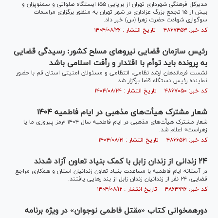
مدیرکل فرهنگی شهرداری تهران از برپایی ۱۵۵ ایستگاه صلواتی و سمنوپزان و
بیش از ۱۵ تجمع بزرگ عزاداری در شهر تهران به منظور برگزاری مراسمات
سوگواری شهادت حضرت زهرا (س) خبر داد.
کد خبر: ۴۸۶۷۴۵۳ تاریخ انتشار : ۱۴۰۴/۰۸/۲۶
رئیس سازمان قضایی نیرو‌های مسلح کشور: رسیدگی قضایی
به پرونده باید توأم با اقتدار و رأفت اسلامی باشد
نشست فرماندهان ارشد نظامی، انتظامی و مسئولان امنیتی استان قم با حضور
نماینده رئیس دستگاه قضا برگزار شد.
کد خبر: ۴۸۶۷۰۵۰ تاریخ انتشار : ۱۴۰۴/۰۸/۲۴
شعار مشترک هیأت‌های مذهبی در ایام فاطمیه ۱۴۰۴
شعار مشترک هیأت‌های مذهبی در ایام فاطمیه سال ۱۴۰۴ «رمز پیروزی ما یا
زهراست» اعلام شد.
کد خبر: ۴۸۶۶۵۶۱ تاریخ انتشار : ۱۴۰۴/۰۸/۲۱
۲۴ زندانی از زندان زابل با کمک بنیاد تعاون آزاد شدند
در آستانه ایام فاطمیه با مساعدت بنیاد تعاون زندانیان استان و همکاری مراجع
قضایی، ۲۴ نفر از زندانیان زندان زابل از بند رهایی یافتند.
کد خبر: ۴۸۶۴۹۹۶ تاریخ انتشار : ۱۴۰۴/۰۸/۱۲
دورهمخوانی کتاب «مقتل فاطمی نوجوان» در ویژه برنامه