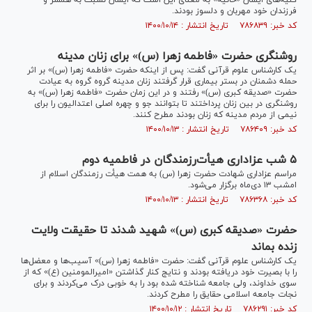
کنیه‌های ایشان «حانیه» به معنای این است که ایشان نسبت به همسر و
فرزندان خود مهربان و دلسوز بودند.
کد خبر: ۷۸۶۸۳۹ تاریخ انتشار : ۱۴۰۰/۱۰/۱۴
روشنگری حضرت «فاطمه زهرا (س)» برای زنان مدینه
یک کارشناس علوم قرآنی گفت: پس از اینکه حضرت «فاطمه زهرا (س)» بر اثر
حمله دشمنان در بستر بیماری قرار گرفتند زنان مدینه گروه گروه به عیادت
حضرت «صدیقه کبری (س)» رفتند و در این زمان حضرت «فاطمه زهرا (س)» به
روشنگری در بین زنان پرداختند تا بتوانند جو و چهره اصلی اعتدالیون را برای
نیمی از مردم مدینه که زنان بودند مطرح کنند.
کد خبر: ۷۸۶۴۰۹ تاریخ انتشار : ۱۴۰۰/۱۰/۱۳
۵ شب عزاداری هیأت‌رزمندگان در فاطمیه دوم
مراسم عزاداری شهادت حضرت زهرا (س) به همت هیأت رزمندگان اسلام از
امشب ۱۳ دی‌ماه برگزار می‌شود.
کد خبر: ۷۸۶۳۶۸ تاریخ انتشار : ۱۴۰۰/۱۰/۱۳
حضرت «صدیقه کبری (س)» شهید شدند تا حقیقت ولایت
زنده بماند
یک کارشناس علوم قرآنی گفت: حضرت «فاطمه زهرا (س)» آسیب‌ها و معضل‌ها
را با بصیرت خود دریافته بودند و نتایج کنار گذاشتن «امیرالمومنین (ع)» که از
سوی خداوند، ولی جامعه شناخته شده بود را به خوبی درک می‌کردند و برای
نجات جامعه اسلامی حقایق را مطرح کردند.
کد خبر: ۷۸۶۲۹۱ تاریخ انتشار : ۱۴۰۰/۱۰/۱۲