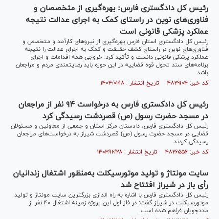
رئیس کل دادگستری فارس: بهره‌گیری از متخصصان و
فناوری‌های نوین در راستای کمک به اجرای عدالت نتیجه
عملکرد پزشکی قانونی است
رئیس کل دادگستری استان فارس بهره‌گیری از نیرو‌های کارآمد و متخصص و
فناوری‌های نوین در راستای کشف حقیقت و کمک به اجرای عدالت را نتیجه
عملکرد پزشکی قانونی دانست و تأکید کرد: خروجی همه اقدامات و اجرای
برنامه‌های سند تحول قوه قضاییه در این حوزه باید رضایتمندی مردم و مراجعان
باشد.
کد خبر: ۴۸۲۹۱۰۴ تاریخ انتشار : ۱۴۰۴/۰۱/۱۸
رئیس کل دادکستری فارس به درخواست ۹۴ نفر از مراجعان
در مسجد حضرت رسول (ص) قصردشت رسیدگی کرد
رئیس کل دادگستری فارس، دادستان مرکز استان و جمعی از معاونین و مسئولان
قضایی در مسجد حضرت رسول (ص) قصردشت شیراز به درخواست‌های مراجعان
رسیدگی کردند.
کد خبر: ۴۸۲۶۵۵۶ تاریخ انتشار : ۱۴۰۳/۱۲/۲۸
سایت مونتاژ و تولید موتورسیکلت به‌منظور اشتغال زندانیان
رأی باز در شیراز افتتاح شد
رئیس کل دادگستری فارس با اشاره به راه اندازی بزرگترین سایت مونتاژ و تولید
موتورسیکلت در شیراز گفت: در فاز اول این پروژه زمینه اشتغال ۴۰ نفر از
مددجویان فراهم شده است.