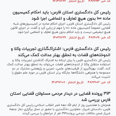
کد خبر: ۴۸۲۶۲۱۳ تاریخ انتشار : ۱۴۰۳/۱۲/۲۶
رئیس کل دادگستری استان فارس: باید احکام کمیسیون
ماده ۱۰۰ بدون هیچ تعارف و اغماضی اجرا شود
رئیس کل دادگستری استان فارس، اجرای احکام صادره در کمیسیون‌های شبه
قضایی خصوصاً کمیسیون ماده ۱۰۰ را مهم ارزیابی کرد و گفت: در اجرای قانون
هیچ تبعیضی نیست و باید احکام بدون هیچ تعارف و اغماضی اجرا شود.
کد خبر: ۴۸۲۶۰۹۱ تاریخ انتشار : ۱۴۰۳/۱۲/۲۶
رئیس کل دادگستری فارس: اشتراک‌‍گذاری تجربیات وکلا و
اندوخته‌های قضات به تحقق بهتر عدالت کمک می‌کند
رئیس کل دادگستری فارس با بیان اینکه به اشتراک گذاشتن تجربیات وکلا و
استفاده متقابل وکلا از اندوخته‌های قضات می‌تواند به تحقق بهتر عدالت کمک
کند، گفت: بهره‌گیری از ظرفیت‌های علمی، تجربی و پژوهشی مشترک در دو
مجموعه با همراهی دانشگاه‌ها جایگاه برتر استان فارس در حوزه علم حقوق را
تثبیت می‌کند.
کد خبر: ۴۸۲۲۶۰۳ تاریخ انتشار : ۱۴۰۳/۱۲/۰۸
۳۱۳ پرونده قضایی در دیدار مردمی مسئولان قضایی استان
فارس بررسی شد
همزمان با هفتمین روز از ایام الله دهه فجر انقلاب اسلامی رئیس کل دادگستری
فارس، دادستان شیراز، معاونین دادگستری با حضور در محل برگزاری نماز جمعه
شیراز ضمن ملاقات مردمی پرونده‌۳۱۳ نفر از مراجعان را بررسی کردند.