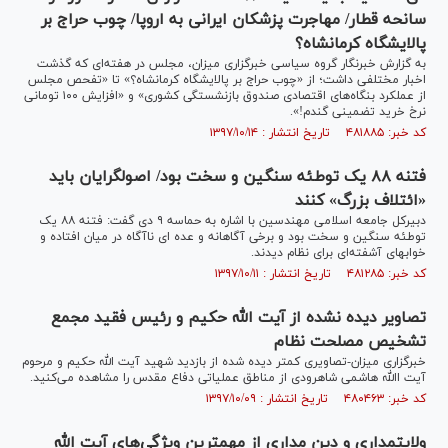
سانحه قطار/ مهاجرت پزشکان ایرانی به اروپا/ چوب حراج بر
پالایشگاه کرمانشاه؟
به گزارش خبرنگار گروه سیاسی خبرگزاری میزان، مجلس در هفته‌ای که گذشت
اخبار مختلفی داشت؛ از «چوب حراج بر پالایشگاه کرمانشاه؟» تا «تفحص مجلس
از عملکرد بنگاه‌های اقتصادی صندوق بازنشستگی کشوری» و «افزایش ۱۰۰ تومانی
نرخ خرید تضمینی گندم!».
کد خبر: ۴۸۱۸۸۵ تاریخ انتشار : ۱۳۹۷/۱۰/۱۴
فتنه ۸۸ یک توطئه سنگین و سخت بود/ اصولگرایان باید
«ائتلاف بزرگ» کنند
دبیرکل جامعه اسلامی مهندسین با اشاره به حماسه ۹ دی گفت: فتنه ۸۸ یک
توطئه سنگین و سخت بود و برخی آگاهانه و عده ای ناآگاه در میان افتاده و
خواب‎های آشفته‌ای برای نظام دیدند.
کد خبر: ۴۸۱۲۸۵ تاریخ انتشار : ۱۳۹۷/۱۰/۱۱
تصاویر دیده نشده از آیت الله حکیم و رئیس فقید مجمع
تشخیص مصلحت نظام
خبرگزاری میزان-تصاویری کمتر دیده شده از بازدید شهید آیت الله حکیم و مرحوم
آیت االله هاشمی شاهرودی از مناطق عملیاتی دفاع مقدس را مشاهده می‌کنید.
کد خبر: ۴۸۰۴۶۳ تاریخ انتشار : ۱۳۹۷/۱۰/۰۹
ولایتمداری و دین مداری از مهمترین ویژگی‌های آیت الله