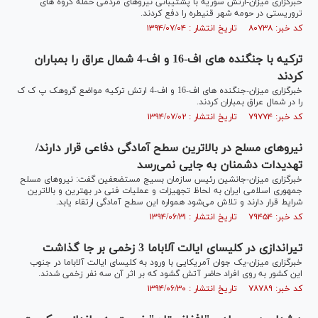
خبرگزاری میزان-ارتش سوریه با پشتیبانی نیروهای مردمی حمله گروه های
تروریستی در حومه شهر قنیطره را دفع کردند.
کد خبر: ۸۰۷۳۸ تاریخ انتشار : ۱۳۹۴/۰۷/۰۴
ترکیه با جنگنده های اف-16 و اف-4 شمال عراق را بمباران
کردند
خبرگزاری میزان-جنگنده های اف-16 و اف-4 ارتش ترکیه مواضع گروهک پ ک ک
را در شمال عراق بمباران کردند.
کد خبر: ۷۹۷۷۴ تاریخ انتشار : ۱۳۹۴/۰۷/۰۲
نیروهای مسلح در بالاترین سطح آمادگی دفاعی قرار دارند/
تهدیدات دشمنان‌ به جایی نمی‌رسد
خبرگزاری میزان-جانشین رئیس سازمان بسیج مستضعفین گفت: نیروهای مسلح
جمهوری اسلامی ایران به لحاظ تجهیزات و عملیات فنی در بهترین و بالاترین
شرایط قرار دارند و تلاش می‌شود همواره این سطح آمادگی ارتقاء یابد.
کد خبر: ۷۹۴۵۴ تاریخ انتشار : ۱۳۹۴/۰۶/۳۱
تیراندازی در کلیسای ایالت آلاباما 3 زخمی بر جا گذاشت
خبرگزاری میزان-یک جوان آمریکایی با ورود به کلیسای ایالت آلاباما در جنوب
این کشور به روی افراد حاضر آتش گشود که بر اثر آن سه نفر زخمی شدند.
کد خبر: ۷۸۷۸۹ تاریخ انتشار : ۱۳۹۴/۰۶/۳۰