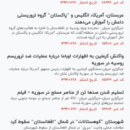
کد خبر: ۸۷۷۴۶ تاریخ انتشار : ۱۳۹۴/۰۷/۲۲
عربستان، آمریکا، انگلیس و "پاکستان" گروه تروریستی
داعش را آموزش می‌دهند
خبرگزاری میزان - نماینده ویژه روسیه در افغانستان با اشاره به فعالیت‌های گروه
تروریستی داعش در منطقه گفت که عربستان، آمریکا، انگلیس و پاکستان در
حال آموزش به این گروه هستند.
کد خبر: ۸۵۹۰۸ تاریخ انتشار : ۱۳۹۴/۰۷/۱۸
واکنش کرملین به اظهارات اوباما درباره عملیات ضد تروریسم
روسیه در سوریه
خبگزاری میزان-سخنگوی کرملین به اظهارات رئیس جمهور آمریکا درباره عملیات
ضد تروریسم روسیه در سوریه واکنش نشان داد.
کد خبر: ۸۵۷۲۹ تاریخ انتشار : ۱۳۹۴/۰۷/۱۸
تسلیم شدن صدها تن از عناصر مسلح در سوریه + فیلم
خبرگزاری میزان-خبرگزاری میزان - 450 نفر از عناصر مسلح در حومه جنوبی درعا،
تسلیم نیروهای ارتش سوریه شدند.
کد خبر: ۸۳۷۰۴ تاریخ انتشار : ۱۳۹۴/۰۷/۱۲
شهرستان "کوهستانات" در شمال "افغانستان" سقوط کرد
مقامات محلی ولایت "سرپل" در شمال افغانستان از سقوط شهرستان