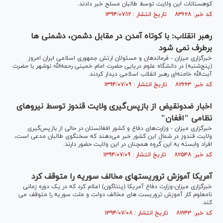
کوهستانات این ولایت توسط طالبان مسلح خبر دادند.
کد خبر: ۸۳۶۲۸ تاریخ انتشار : ۱۳۹۴/۰۷/۱۲
رهبر انقلاب: با کوتاه آمدن در مقابل دشمن، دشمنی ها
برطرف نمی شود
خبرگزاری میزان - فرماندهان و مسئولان ارتش جمهوری اسلامی ایران امروز
(پنج‌شنبه) در دانشگاه علوم دریایی حضرت امام خمینی رحمه‌الله نوشهر با حضرت
آیت‌الله خامنه‌ای رهبر انقلاب اسلامی دیدار کردند.
کد خبر: ۸۲۶۶۳ تاریخ انتشار : ۱۳۹۴/۰۷/۰۹
اخبار ضدونقیض از بازپس‌گیری ولایت قندوز توسط نیروهای
نظامی "افغان"
خبرگزاری میزان - وزارت‌های دفاع و کشور افغانستان در حالی از بازپس‌گیری
ولایت قندوز در شمال این کشور خبر می‌دهند که سخنگوی طالبان مدعی است،
افراد وابسته به این گروه همچنان در این ولایت حضور دارند.
کد خبر: ۸۲۵۴۸ تاریخ انتشار : ۱۳۹۴/۰۷/۰۹
آمریکا آموزش تروریست‎های مخالف سوریه را متوقف کرد
خبرگزاری میزان-وزارت دفاع آمریکا (پنتاگون) اعلام کرد که در یک دوره زمانی
نامعلوم کار آموزش تروریست های مخالف دولت و ملت سوریه را متوقف می
کند.
کد خبر: ۸۲۱۴۳ تاریخ انتشار : ۱۳۹۴/۰۷/۰۸