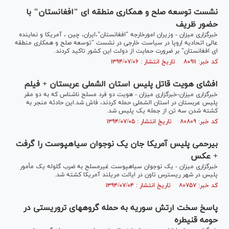
نشست توسعه صلح و همکاری منطقه ای "افغانستان" با
حضور ظریف
خبرگزاری میزان - وزیران امورخارجه "افغانستان"،ایران، چین ، آمریکا و نماینده
عالی اتحادیه اروپا در سیاست خارجی در نشست "توسعه صلح و همکاری منطقه
ای افغانستان" بر ضرورت حمایت از دولت این کشور تاکید کردند.
کد خبر: ۸۰۹۱۱ تاریخ انتشار : ۱۳۹۴/۰۷/۰۶
افشای هویت قاتل پلیس استان الشملی عربستان + فیلم
خبرگزاری میزان-خبرگزاری میزان - هویت دو فرد مسلح ناشناس که به دو مقر
پلیس عربستان در استان الشملی حمله کردند، فاش شد.این حادثه منجر به
کشته شدن سه تن از جمله یک پلیس شد.
کد خبر: ۸۰۸۰۹ تاریخ انتشار : ۱۳۹۴/۰۷/۰۵
بیرحمی پلیس آمریکا جان یک نوجوان سیاهپوست را گرفت
+ عکس
خبرگزاری میزان - یک نوجوان سیاهپوست غیرمسلح به ضرب گلوله یک مأمور
پلیس در شهر ریسترس تاون در ایالت مریلند آمریکا کشته شد.
کد خبر: ۸۰۷۵۷ تاریخ انتشار : ۱۳۹۴/۰۷/۰۴
پاسخ سخت ارتش سوریه به حمله گروه‎های تروریستی در
حومه قنیطره