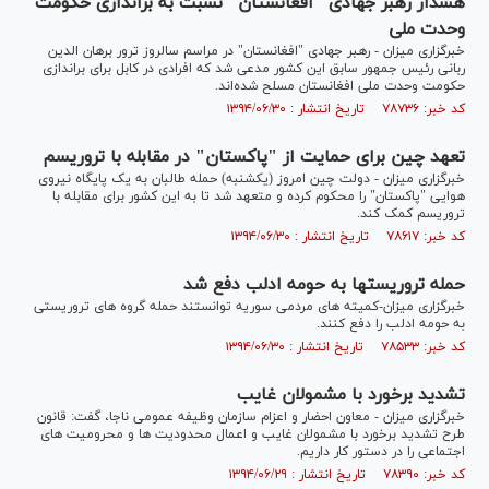
هشدار رهبر جهادی "افغانستان" نسبت به براندازی حکومت
وحدت ملی
خبرگزاری میزان - رهبر جهادی "افغانستان" در مراسم سالروز ترور برهان الدین
ربانی رئیس جمهور سابق این کشور مدعی شد که افرادی در کابل برای براندازی
حکومت وحدت ملی افغانستان مسلح شده‌اند.
کد خبر: ۷۸۷۳۶ تاریخ انتشار : ۱۳۹۴/۰۶/۳۰
تعهد چین برای حمایت از "پاکستان" در مقابله با تروریسم
خبرگزاری میزان - دولت چین امروز (یکشنبه) حمله طالبان به یک پایگاه نیروی
هوایی "پاکستان" را محکوم کرده و متعهد شد تا به این کشور برای مقابله با
تروریسم کمک کند.
کد خبر: ۷۸۶۱۷ تاریخ انتشار : ۱۳۹۴/۰۶/۳۰
حمله تروریست‎ها به حومه ادلب دفع شد
خبرگزاری میزان-کمیته های مردمی سوریه توانستند حمله گروه های تروریستی
به حومه ادلب را دفع کنند.
کد خبر: ۷۸۵۳۳ تاریخ انتشار : ۱۳۹۴/۰۶/۳۰
تشدید برخورد با مشمولان غایب
خبرگزاری میزان - معاون احضار و اعزام سازمان وظیفه عمومی ناجا، گفت: قانون
طرح تشدید برخورد با مشمولان غایب و اعمال محدودیت ها و محرومیت های
اجتماعی را در دستور کار داریم.
کد خبر: ۷۸۳۹۰ تاریخ انتشار : ۱۳۹۴/۰۶/۲۹