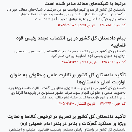
مرتبط با شبکه‌های معاند صادر شده است
دادستان کل کشور از صدور کیفرخواست عوامل مرتبط با شبکه‌های معاند خبر داد
و گفت: در راستای صیانت از امنیت روانی جامعه و برخورد با فعالیت‌های
ضدامنیتی، فرآیند قضایی علیه عوامل مخرب آغاز شده است.
کد خبر: ۴۹۰۷۵۲۲ تاریخ انتشار : ۱۴۰۵/۰۴/۲۰
پیام دادستان کل کشور در پی انتصاب مجدد رئیس قوه
قضاییه
دادستان کل کشور در پی انتصاب مجدد حجت الاسلام و المسلمین محسنی
اژه‌ای به عنوان رئیس قوه قضاییه پیامی صادر کرد.
کد خبر: ۴۹۰۷۱۱۹ تاریخ انتشار : ۱۴۰۵/۰۴/۱۷
تأکید دادستان کل کشور بر نظارت علمی و حقوقی به عنوان
اولویت اصلی دادستان‌ها
دادستان کل کشور در نهمین جلسه شورای معاونین گفت: نظارت دادستان‌ها باید
به‌صورت علمی و حقوقی انجام شود. صرف حضور مسئولان در بازدید‌ها اثرگذاری
لازم را ندارد و این بازدید‌ها نباید جنبه تشریفاتی پیدا کند.
کد خبر: ۴۹۰۳۹۴۲ تاریخ انتشار : ۱۴۰۵/۰۳/۳۰
تاکید دادستان کل کشور بر تسریع در ترخیص کالا‌ها و نظارت
ویژه بر عملکرد گمرکات و بنادر در بندر امام خمینی (ره)
دادستان کل کشور در راستای پایش مستمر وضعیت قضایی، امنیتی و اجتماعی