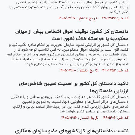
سراسر کشور، در فواصل زمانی معین با دادستان‌های مراکز حوزه‌های قضایی
ارتباط تلفنی برقرار کرده و ضمن رصد دقیق آخرین تحولات، دستورات مقتضی را
صادر می‌کند.
کد خبر: ۴۹۰۳۵۲۷ تاریخ انتشار : ۱۴۰۵/۰۳/۲۷
دادستان کل کشور: توقیف اموال اشخاص بیش از میزان
محکوم‌به یا خواسته خلاف قانون است
دادستان کل کشور بر افزایش نظارت سازمان تعزیرات بر احکام صادره تأکید کرد و
گفت: لازم است در توقیف اموال محکومین، به اصل تناسب توجه شود تا از
ایجاد خسارت ناروا به مردم و فعالان اقتصادی جلوگیری شود و در اجرای احکام اعم
از حقوقی و کیفری و تعزیرات حکومتی، میزان محکوم‌به از حساب افراد توقیف
شود و از صدور دستور‌های کلی مبنی بر انسداد حساب خودداری شود.
کد خبر: ۴۹۰۲۲۵۲ تاریخ انتشار : ۱۴۰۵/۰۳/۲۰
تاکید دادستان کل کشور بر اهمیت تعیین شاخص‌های
ارزیابی دادستان‌ها
دادستان کل کشور گفت: هر معاونت باید با کمک نیرو‌های ستادی و با همکاری
دادستان‌های مراکز استان‌ها و معاونین آنها، نسبت به تدوین و تعیین
شاخص‌های دقیق ارزیابی اقدام کند. این امر زمینه‌ساز استعدادیابی و ارتقای
عملکرد دادستان‌ها در سراسر کشور خواهد شد.
کد خبر: ۴۹۰۱۴۰۶ تاریخ انتشار : ۱۴۰۵/۰۳/۱۶
نشست دادستان‌های کل کشور‌های عضو سازمان همکاری