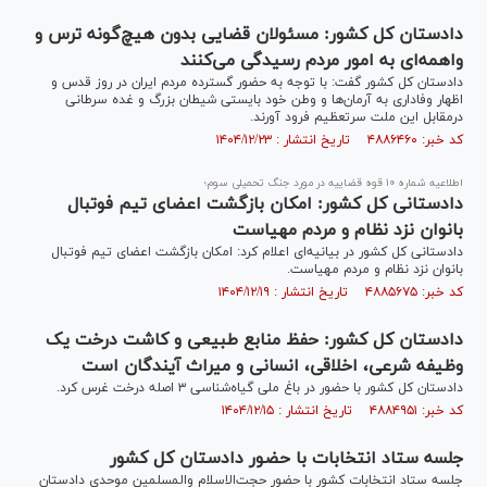
دادستان کل کشور: مسئولان قضایی بدون هیچ‌گونه ترس و
واهمه‌ای به امور مردم رسیدگی می‌کنند
دادستان کل کشور گفت: با توجه به حضور گسترده مردم ایران در روز قدس و
اظهار وفاداری به آرمان‌ها و وطن خود بایستی شیطان بزرگ و غده سرطانی
درمقابل این ملت سرتعظیم فرود آورند.
کد خبر: ۴۸۸۶۴۶۰ تاریخ انتشار : ۱۴۰۴/۱۲/۲۳
اطلاعیه شماره ۱۰ قوه قضاییه در مورد جنگ تحمیلی سوم؛
دادستانی کل کشور: امکان بازگشت اعضای تیم فوتبال
بانوان نزد نظام و مردم مهیاست
دادستانی کل کشور در بیانیه‌ای اعلام کرد: امکان بازگشت اعضای تیم فوتبال
بانوان نزد نظام و مردم مهیاست.
کد خبر: ۴۸۸۵۶۷۵ تاریخ انتشار : ۱۴۰۴/۱۲/۱۹
دادستان کل کشور: حفظ منابع طبیعی و کاشت درخت یک
وظیفه شرعی، اخلاقی، انسانی و میراث آیندگان است
دادستان کل کشور با حضور در باغ ملی گیاه‌شناسی ۳ اصله درخت غرس کرد.
کد خبر: ۴۸۸۴۹۵۱ تاریخ انتشار : ۱۴۰۴/۱۲/۱۵
جلسه ستاد انتخابات با حضور دادستان کل کشور
جلسه ستاد انتخابات کشور با حضور حجت‌الاسلام والمسلمین موحدی دادستان