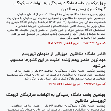
چهل‌و‌یکمین جلسه دادگاه رسیدگی به اتهامات سرکردگان
گروهک تروریستی منافقین
چهل‌و‌یکمین جلسه دادگاه رسیدگی به اتهامات ۱۰۴ نفر از اعضای سازمان
مجاهدین خلق موسوم به منافقین و همچنین ماهیت این سازمان به‌عنوان یک
شخصیت حقوقی، روز سه‌شنبه (۲۹ مهر ۱۴۰۴) در شعبه یازدهم دادگاه کیفری یک
استان تهران به ریاست قاضی حجت‌الاسلام والمسلمین امیررضا دهقانی و
مستشاران دادگاه مرتضی تورک و امین ناصری، با حضور وزیری نماینده دادستان،
خانواده شهدا و وکلای آنها و همچنین وکلای متهمان در مجتمع قضایی امام
خمینی (ره) به‌صورت علنی برگزار شد.
کد خبر: ۴۸۶۲۷۳۴ تاریخ انتشار : ۱۴۰۴/۰۷/۲۹
قاضی دادگاه منافقین: میزبانی از متهمان تروریسم
مهم‌ترین عنصر برهم زننده امنیت در این کشور‌ها محسوب
می‌شود
چهلمین‌ویکمین جلسه دادگاه رسیدگی به اتهامات ۱۰۴ نفر از اعضای سازمان
مجاهدین خلق موسوم به منافقین و ماهیت این سازمان به‌عنوان یک شخصیت
حقوقی، در شعبه یازدهم دادگاه کیفری یک استان تهران برگزار شد.
کد خبر: ۴۸۶۲۶۵۴ تاریخ انتشار : ۱۴۰۴/۰۷/۲۹
چهلمین جلسه دادگاه رسیدگی به اتهامات سرکردگان گروهک
تروریستی منافقین
چهلمین جلسه دادگاه رسیدگی به اتهامات ۱۰۴ نفر از اعضای سازمان مجاهدین
خلق موسوم به منافقین و همچنین ماهیت این سازمان به‌عنوان یک شخصیت