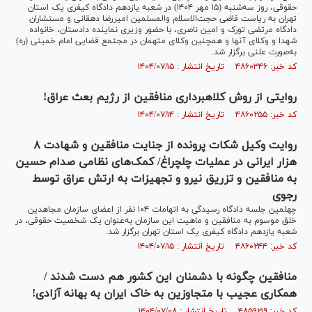
حقوقی، روز سه‌شنبه (۱۵ مهر ۱۴۰۴) در شعبه یازدهم دادگاه کیفری یک استان
تهران به ریاست قاضی حجت‌الاسلام والمسلمین امیررضا دهقانی و مستشاران
دادگاه مرتضی تورک و امین ناصری، با حضور وزیری نماینده دادستان، خانواده
شهدا و وکلای آنها و همچنین وکلای متهمان در مجتمع قضایی امام خمینی (ره)
به‌صورت علنی برگزار شد.
کد خبر: ۴۸۶۰۳۴۶ تاریخ انتشار : ۱۴۰۴/۰۷/۱۵
روایتی از روش کلاهبرداری منافقین از رژیم بعث عراق!
کد خبر: ۴۸۶۰۲۵۵ تاریخ انتشار : ۱۴۰۴/۰۷/۱۴
روایت وکیل شکات پرونده از جنایت منافقین و شهادت ۸
هزار ایرانی در عملیات چلچراغ/ کمک‌های نظامی صدام حسین
به منافقین و تزریق نیرو و تجهیزات به ارتش عراق توسط
رجوی
چهلمین جلسه دادگاه رسیدگی به اتهامات ۱۰۴ نفر از اعضای سازمان مجاهدین
خلق موسوم به منافقین و ماهیت این سازمان به‌عنوان یک شخصیت حقوقی، در
شعبه یازدهم دادگاه کیفری یک استان تهران برگزار شد.
کد خبر: ۴۸۶۰۲۴۴ تاریخ انتشار : ۱۴۰۴/۰۷/۱۵
منافقین چگونه با دشمنان این کشور هم دست شدند /
همکاری عجیب با متجاوزین به خاک ایران به بهانه آزادی!
کد خبر: ۴۸۵۹۲۱۹ تاریخ انتشار : ۱۴۰۴/۰۷/۰۸