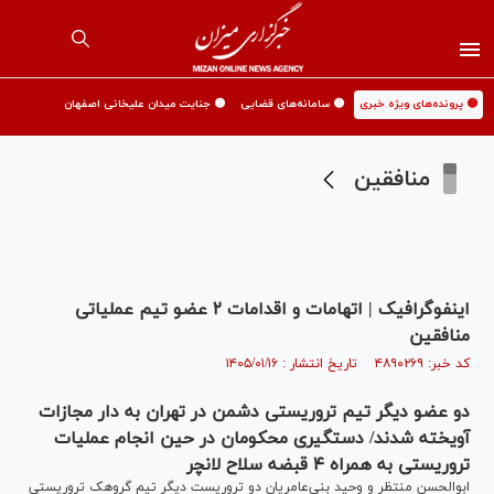
🟡 پرونده‌های ویژه خبری
🟡 سامانه‌های قضایی
🟡 جنایت میدان علیخانی اصفهان
منافقین
اینفوگرافیک | اتهامات و اقدامات ۲ عضو تیم عملیاتی
منافقین
کد خبر: ۴۸۹۰۲۶۹ تاریخ انتشار : ۱۴۰۵/۰۱/۱۶
دو عضو دیگر تیم تروریستی دشمن در تهران به دار مجازات
آویخته شدند/ دستگیری محکومان در حین انجام عملیات
تروریستی به همراه ۴ قبضه سلاح لانچر
ابوالحسن منتظر و وحید بنی‌عامریان دو تروریست دیگر تیم گروهک تروریستی