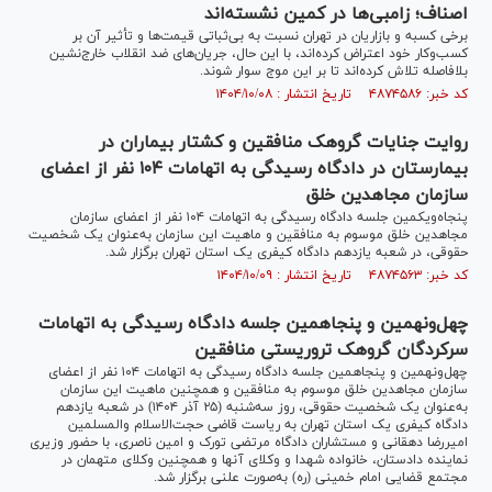
اصناف؛ زامبی‌ها در کمین نشسته‌اند
برخی کسبه و بازاریان در تهران نسبت به بی‌ثباتی قیمت‌ها و تأثیر آن بر
کسب‌وکار خود اعتراض کرده‌اند، با این حال، جریان‌های ضد انقلاب خارج‌نشین
بلافاصله تلاش کرده‌اند تا بر این موج سوار شوند.
کد خبر: ۴۸۷۴۵۸۶ تاریخ انتشار : ۱۴۰۴/۱۰/۰۸
روایت جنایات گروهک منافقین و کشتار بیماران در
بیمارستان در دادگاه رسیدگی به اتهامات ۱۰۴ نفر از اعضای
سازمان مجاهدین خلق
پنجاه‌ویکمین جلسه دادگاه رسیدگی به اتهامات ۱۰۴ نفر از اعضای سازمان
مجاهدین خلق موسوم به منافقین و ماهیت این سازمان به‌عنوان یک شخصیت
حقوقی، در شعبه یازدهم دادگاه کیفری یک استان تهران برگزار شد.
کد خبر: ۴۸۷۴۵۶۳ تاریخ انتشار : ۱۴۰۴/۱۰/۰۹
چهل‌ونهمین و پنجاهمین جلسه دادگاه رسیدگی به اتهامات
سرکردگان گروهک تروریستی منافقین
چهل‌ونهمین و پنجاهمین جلسه دادگاه رسیدگی به اتهامات ۱۰۴ نفر از اعضای
سازمان مجاهدین خلق موسوم به منافقین و همچنین ماهیت این سازمان
به‌عنوان یک شخصیت حقوقی، روز سه‌شنبه (۲۵ آذر ۱۴۰۴) در شعبه یازدهم
دادگاه کیفری یک استان تهران به ریاست قاضی حجت‌الاسلام والمسلمین
امیررضا دهقانی و مستشاران دادگاه مرتضی تورک و امین ناصری، با حضور وزیری
نماینده دادستان، خانواده شهدا و وکلای آنها و همچنین وکلای متهمان در
مجتمع قضایی امام خمینی (ره) به‌صورت علنی برگزار شد.