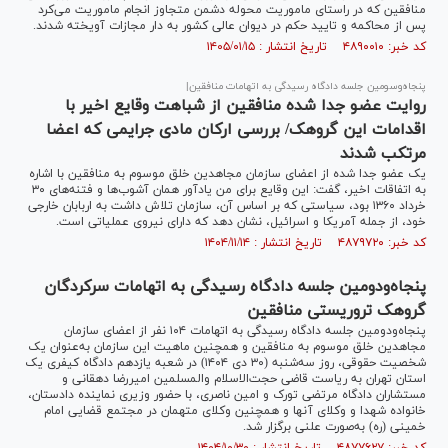
منافقین که در راستای ماموریت محوله دشمن متجاوز انجام ماموریت می‌کرد
پس از محاکمه و تایید حکم در دیوان عالی کشور به دار مجازات آویخته شدند.
کد خبر: ۴۸۹۰۰۱۰ تاریخ انتشار : ۱۴۰۵/۰۱/۱۵
پنجاه‌وسومین جلسه دادگاه رسیدگی به اتهامات منافقین|
روایت عضو جدا شده منافقین از شباهت وقایع اخیر با
اقدامات این گروهک/ بررسی ارکان مادی جرایمی که اعضا
مرتکب شدند
یک عضو جدا شده از اعضای سازمان مجاهدین خلق موسوم به منافقین با اشاره
به اتفاقات اخیر، گفت: این وقایع برای من یادآور همان آشوب‌ها و فتنه‌های ۳۰
خرداد ۱۳۶۰ بود، سیاستی که بر اساس آن، سازمان تلاش داشت به اربابان خارجی
خود، از جمله آمریکا و اسرائیل، نشان دهد که دارای نیروی عملیاتی است.
کد خبر: ۴۸۷۹۷۲۰ تاریخ انتشار : ۱۴۰۴/۱۱/۱۴
پنجاه‌ودومین جلسه دادگاه رسیدگی به اتهامات سرکردگان
گروهک تروریستی منافقین
پنجاه‌ودومین جلسه دادگاه رسیدگی به اتهامات ۱۰۴ نفر از اعضای سازمان
مجاهدین خلق موسوم به منافقین و همچنین ماهیت این سازمان به‌عنوان یک
شخصیت حقوقی، روز سه‌شنبه (۳۰ دی ۱۴۰۴) در شعبه یازدهم دادگاه کیفری یک
استان تهران به ریاست قاضی حجت‌الاسلام والمسلمین امیررضا دهقانی و
مستشاران دادگاه مرتضی تورک و امین ناصری، با حضور وزیری نماینده دادستان،
خانواده شهدا و وکلای آنها و همچنین وکلای متهمان در مجتمع قضایی امام
خمینی (ره) به‌صورت علنی برگزار شد.