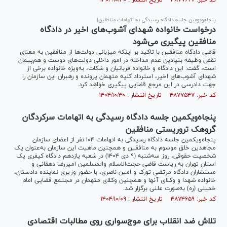
کد خبر: ۴۸۷۷۶۲۷ تاریخ انتشار : ۱۴۰۴/۱۰/۳۰
پنجاه‌ودومین جلسه دادگاه رسیدگی به اتهامات منافقین|
درخواست خانواده‌ شهدای آشوب‌های اخیر در دادگاه
منافقین پیگیری می‌شود
قاضی دادگاه منافقین با تاکید بر اینکه میزبانی دولت‌ها از منافقین به معنای
نقض وظیفه بنیادین عدم مداخله در امور داخلی دولت‌های دوست و هم‌پیمان
است، گفت: این دادگاه و خانواده قربانیان و شکات، به‌ویژه خانواده برخی از
شهدای آشوب‌های اخیر، استرداد کلیه متهمان پرونده و رهبران این سازمان را
جهت دادرسی در این مرجع قضایی پیگیری خواهد کرد.
کد خبر: ۴۸۷۷۵۴۷ تاریخ انتشار : ۱۴۰۴/۱۰/۳۰
پنجاه‌ویکمین جلسه دادگاه رسیدگی به اتهامات سرکردگان
گروهک تروریستی منافقین
پنجاه‌ویکمین جلسه دادگاه رسیدگی به اتهامات ۱۰۴ نفر از اعضای سازمان
مجاهدین خلق موسوم به منافقین و همچنین ماهیت این سازمان به‌عنوان یک
شخصیت حقوقی، روز سه‌شنبه (۹ دی ۱۴۰۴) در شعبه یازدهم دادگاه کیفری یک
استان تهران به ریاست قاضی حجت‌الاسلام والمسلمین امیررضا دهقانی و
مستشاران دادگاه مرتضی تورک و امین ناصری، با حضور وزیری نماینده دادستان،
خانواده شهدا و وکلای آنها و همچنین وکلای متهمان در مجتمع قضایی امام
خمینی (ره) به‌صورت علنی برگزار شد.
کد خبر: ۴۸۷۴۶۵۹ تاریخ انتشار : ۱۴۰۴/۱۰/۰۹
تلاش ضد انقلاب برای موج‌سواری روی مطالبات اقتصادی