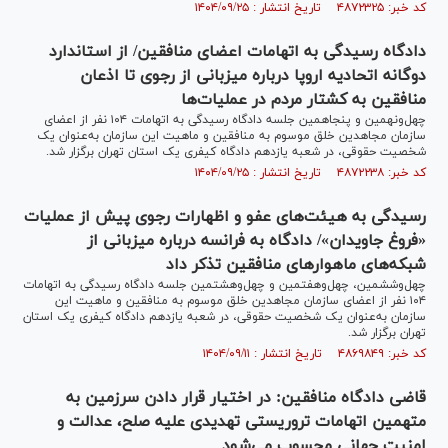
کد خبر: ۴۸۷۲۳۲۵ تاریخ انتشار : ۱۴۰۴/۰۹/۲۵
دادگاه رسیدگی به اتهامات اعضای منافقین/ از استاندارد
دوگانه اتحادیه اروپا درباره میزبانی از رجوی تا اذعان
منافقین به کشتار مردم در عملیات‌ها
چهل‌ونهمین و پنجاهمین جلسه دادگاه رسیدگی به اتهامات ۱۰۴ نفر از اعضای
سازمان مجاهدین خلق موسوم به منافقین و ماهیت این سازمان به‌عنوان یک
شخصیت حقوقی، در شعبه یازدهم دادگاه کیفری یک استان تهران برگزار شد.
کد خبر: ۴۸۷۲۲۳۸ تاریخ انتشار : ۱۴۰۴/۰۹/۲۵
رسیدگی به هیئت‌‎های عفو و اظهارات رجوی پیش از عملیات
«فروغ جاویدان»/ دادگاه به فرانسه درباره میزبانی از
شبکه‌های ماهواره‎ای منافقین تذکر داد
چهل‌وششمین، چهل‌وهفتمین و چهل‌وهشتمین جلسه دادگاه رسیدگی به اتهامات
۱۰۴ نفر از اعضای سازمان مجاهدین خلق موسوم به منافقین و ماهیت این
سازمان به‌عنوان یک شخصیت حقوقی، در شعبه یازدهم دادگاه کیفری یک استان
تهران برگزار شد.
کد خبر: ۴۸۶۹۸۴۹ تاریخ انتشار : ۱۴۰۴/۰۹/۱۱
قاضی دادگاه منافقین: در اختیار قرار دادن سرزمین به
متهمین اتهامات تروریستی تهدیدی علیه صلح، عدالت و
امنیت جهانی محسوب می‌شود