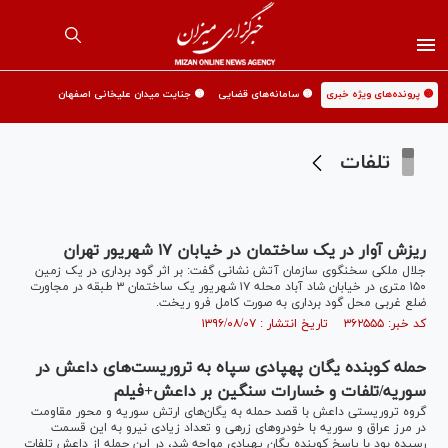
🟡 پرونده‌های ویژه خبری
🟡 سامانه‌های قضایی
🟡 جنایت میدان علیخانی اصفهان
تلفات
ریزش آوار در یک ساختمان در خیابان ۱۷ شهریور تهران
جلال ملکی سخنگوی سازمان آتش نشانی گفت: بر اثر گود برداری در یک زمین
۱۵۰ متری در خیابان شاد آباد محله ۱۷ شهریور یک ساختمان ۳ طبقه در مجاورت
ضلع غربی محل گود برداری به صورت کامل فرو ریخت.
کد خبر: ۳۶۲۵۵۵ تاریخ انتشار : ۱۳۹۶/۰۸/۰۷
حمله کوبنده یگان پهپادی سپاه به تروریست‌های داعش در
سوریه/تلفات و خسارات سنگین بر داعش+فیلم
گروه تروریستی داعش با قصد حمله به یگان‌های ارتش سوریه و محور مقاومت
در مرز عراق و سوریه با خودرو‌های زرهی و تعداد زیادی نیرو به این قسمت
رسیده بود با پاسخ کوبنده یگان پهپادی مواجه شد، در این حمله از داعش تلفات