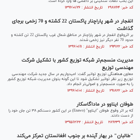
این بمب تلفات سنگینی بر داعشی ها وارد کرده است.
کد خبر: ۲۹۸۷۶۴ تاریخ انتشار : ۱۳۹۶/۰۱/۲۶
انفجار در شهر پاراچنار پاکستان 22 کشته و 70 زخمی برجای
گذاشت
بر اثروقوع انفجار در شهر پاراچنار در مناطق شمال غرب پاکستان 22 تن کشته و
حدود 70 نفر دیگر نیز زخمی شدند.
کد خبر: ۲۹۴۱۲۲ تاریخ انتشار : ۱۳۹۶/۰۱/۱۱
مدیریت منسجم‌تر شبکه توزیع کشور با تشکیل شرکت
مهندسی توزیع
معاون هماهنگی توزیع توانیر گفت: امیدواریم در سال جدید شرکت مهندسی
توزیع زیر نظر توانیر تشکیل شود تا این گونه بتوان مدیریت شبکه توزیع کشور
را به صورت منسجم‌تر و اصولی‌تر انجام داد.
کد خبر: ۲۹۱۸۲۲ تاریخ انتشار : ۱۳۹۶/۰۱/۰۱
طوفان ایناوو در ماداگاسکار
که بر اثر وقوع طوفان "ایناوو" (Enawo) در این کشور دست‌کم ۳۸ تن جان خود را
از دست دادند.
کد خبر: ۲۸۹۲۳۹ تاریخ انتشار : ۱۳۹۵/۱۲/۲۲
"طالبان" در بهار آینده بر جنوب افغانستان تمرکز می‌کند