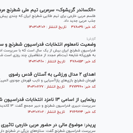
«الكساندر گريشوک» سرمربی تيم ملی شطرنج مرد
طلسم مربی خارجی برای تیم طلایی شطرنج ایران که چندی پیش ق
جذب مربی جدید داد.
کد خبر: ۴۷۸۰۳۱۱ تاریخ انتشار : ۱۴۰۳/۰۴/۰۶
گزارش|
وضعیت نامعلوم انتخابات فدراسیون شطرنج و سکو
فدراسیون شطرنج ایران بیش از یک سال است که با سرپرست ادا
به طوری‌که شایعه ثبت‌نام مجدد از متقاضیان چند روزی است شن
کد خبر: ۴۷۸۰۱۵۳ تاریخ انتشار : ۱۴۰۳/۰۴/۱۰
اهدای ۲ مدال ورزشی به آستان قدس رضوی
قهرمان شطرنج بازی‌های پاراآسیایی و نایب قهرمان جودوی المپیک
کد خبر: ۴۷۷۳۶۶۰ تاریخ انتشار : ۱۴۰۳/۰۲/۲۷
رونمایی از اسامی ۱۳ نامزد انتخابات فدراسیون شطرنج
سرپرست دبیری فدراسیون شطرنج و دبیر مجمع گفت: ۱۳ کاندیدا در مجمع انتخاباتی فدراسیون شطرنج حضور خواهند داشت.
کد خبر: ۴۷۶۹۲۲۴ تاریخ انتشار : ۱۴۰۳/۰۲/۰۲
پریدر: موضوع مالی در حضور مربی خارجی تاثیری 
سرپرست فدراسیون شطرنج گفت: ستاره‌های بزرگی در شطرنج داریم، 