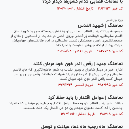
با مقامات قضایی کدام کشور‌ها دیدار کرد؟
کد خبر: ۴۸۳۲۱۲۴ تاریخ انتشار : ۱۴۰۴/۰۲/۰۳
ویژه روز قدس
نماهنگ | شهید القدس
مجموعه بیانات رهبر انقلاب اسلامی درباره نقش برجسته سپهبد شهید حاج
قاسم سلیمانی، فرمانده پُرافتخار نیروی قدس در حمایت از فلسطین و دفاع از
مسجدالاقصی: راهبرد همیشگی شهید سلیمانی در این فعّالیّت‌های جهادی‌اش
عبارت بود از اینکه جبهه‌ی مقاومت را احیا کند
کد خبر: ۴۸۲۷۷۴۸ تاریخ انتشار : ۱۴۰۴/۰۱/۰۸
نماهنگ جدید | رقص اندر خون خود مردان کنند
اشاره اخیر در دیدار شاعران با رهبر انقلاب به شعر خاطره‌انگیزی که حاج قاسم
سلیمانی چندی پیش از شهادتش درباره شهادت خواندند. رقص جولان بر سر
میدان کنند رقص اندر خون خود مردان کنند
کد خبر: ۴۸۲۶۶۹۵ تاریخ انتشار : ۱۴۰۳/۱۲/۲۹
نماهنگ | عوامل اقتدار را باید حفظ کرد
بیانات اخیر رهبر انقلاب درباره حفظ عوامل اقتدار و جوان‌های مؤمنی که حاضرند
جانشان را فدا کنند، بعنوان مهمترین عوامل اقتدار یک ملّت هستند.
کد خبر: ۴۸۱۳۱۱۸ تاریخ انتشار : ۱۴۰۳/۱۰/۱۶
نماهنگ| ماه رجب؛ ماه دعا، عبادت و توسل