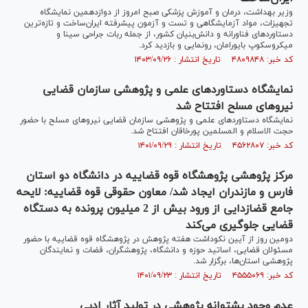
وزیر بهداشت، درمان و آموزش پزشکی صبح امروز از دوازدهمین نمایشگاه
تجهیزات، مواد آزمایشگاهی و تست و آزمون پیشرفته ایران‌ساخت و تازه‌ترین
دستاورد‌های فناورانه و دانش‌بنیان کشور، از جمله ربات جراحی سینا و
میکروسکوپ بایورامان، رونمایی و بازدید کرد.
کد خبر: ۴۸۰۹۸۴۸ تاریخ انتشار : ۱۴۰۳/۰۹/۲۶
نمایشگاه دستاوردهای علمی و پژوهشی سازمان قضایی
نیروهای مسلح افتتاح شد
نمایشگاه دستاوردهای علمی و پژوهشی سازمان قضایی نیروهای مسلح با حضور
حجت الاسلام و المسلمین پورخاقان افتتاح شد.
کد خبر: ۴۵۶۲۸۰۷ تاریخ انتشار : ۱۴۰۱/۰۹/۲۹
مرکز پژوهشی پژوهشگاه قوه قضاییه در دانشگاه دو استان
فارس و مازندران ایجاد شد/ معاون حقوقی قوه قضاییه: لایحه
جامع قضازدایی از ورود بیش از 2 میلیون پرونده به دستگاه
قضایی جلوگیری می‌کند
دومین روز از آیین نکوداشت هفته پژوهش در پژوهشگاه قوه قضاییه با حضور
مسئولان قضایی، اساتید حوزه و دانشگاه، پژوهشگران، قضات و نمایندگان
پژوهشی استان‌ها، برگزار شد.
کد خبر: ۴۵۵۵۰۶۹ تاریخ انتشار : ۱۴۰۱/۰۹/۲۳
عدم وجود پشتوانه پژوهشی در تولید آثار ادبی