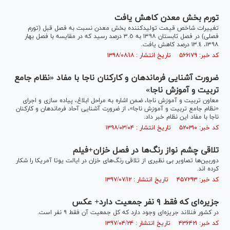
تورم بخش معدن کاهش یافت
تغییرات شاخص قیمت تولیدکننده بخش معدن نسبت به فصل قبل (تورم
فصلی) در فصل تابستان ١٣٩٨ به ٣.٥ درصد رسید که در مقایسه با فصل بهار
١٣٩٨، ١٣.٤ درصد کاهش یافت.
کد خبر: ۵۶۶۱۷۹ تاریخ انتشار : ۱۳۹۸/۰۸/۱۸
ضرورت آشنایی فرماندهان و کارکنان ناجا با مفاد «نظام جامع
تربیت و آموزش ناجا»
معاون تربیت و آموزش ناجا، ضمن اشاره به مراحل ابلاغ، پیاده سازی و اجرای
«نظام جامع تربیت و آموزش ناجا»، از ضرورت آشنایی آحاد فرماندهان و کارکنان
ناجا با مفاد این نظام خبر داد.
کد خبر: ۵۲۰۳۱۰ تاریخ انتشار : ۱۳۹۸/۰۳/۰۴
تلاقی چشم نواز رنگ‌ها در فصل خزان+فیلم
دوربین‌ها تصاویر بی نظیری از تلاقی رنگ‌های خزان در ایالت یوتا آمریکا را شکار
کرده اند.
کد خبر: ۴۵۷۲۹۳ تاریخ انتشار : ۱۳۹۷/۰۷/۱۲
جزیره‌ای که فقط ۹ نفر جمعیت دارد+ عکس
در کشور فنلاند جریزه‌ای وجود دارد که کل جمعیت آن فقط ۹ نفر است.
کد خبر: ۴۳۶۴۲۱ تاریخ انتشار : ۱۳۹۷/۰۴/۲۴