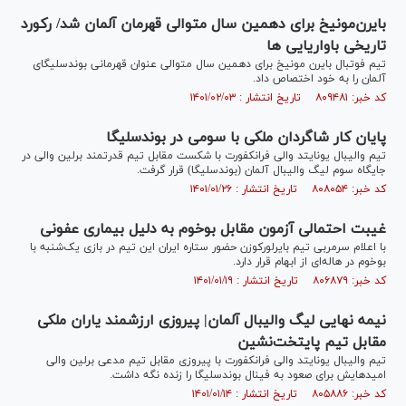
بایرن‌مونیخ برای دهمین سال متوالی قهرمان آلمان شد/ رکورد
تاریخی باواریایی ها
تیم فوتبال بایرن مونیخ برای دهمین سال متوالی عنوان قهرمانی بوندسلیگای
آلمان را به خود اختصاص داد.
کد خبر: ۸۰۹۴۸۱ تاریخ انتشار : ۱۴۰۱/۰۲/۰۳
پایان کار شاگردان ملکی با سومی در بوندسلیگا
تیم والیبال یونایتد والی فرانکفورت با شکست مقابل تیم قدرتمند برلین والی در
جایگاه سوم لیگ والیبال آلمان (بوندسلیگا) قرار گرفت.
کد خبر: ۸۰۸۰۵۴ تاریخ انتشار : ۱۴۰۱/۰۱/۲۶
غیبت احتمالی آزمون مقابل بوخوم به دلیل بیماری عفونی
با اعلام سرمربی تیم بایرلورکوزن حضور ستاره ایران این تیم در بازی یک‌شنبه با
بوخوم در هاله‌ای از ابهام قرار دارد.
کد خبر: ۸۰۶۸۷۹ تاریخ انتشار : ۱۴۰۱/۰۱/۱۹
نیمه نهایی لیگ والیبال آلمان| پیروزی ارزشمند یاران ملکی
مقابل تیم پایتخت‌نشین
تیم والیبال یونایتد والی فرانکفورت با پیروزی مقابل تیم مدعی برلین والی
امیدهایش برای صعود به فینال بوندسلیگا را زنده نگه داشت.
کد خبر: ۸۰۵۸۸۶ تاریخ انتشار : ۱۴۰۱/۰۱/۱۴