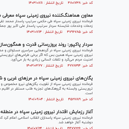
کد خبر: ۴۸۰۱۷۳۸ تاریخ انتشار : ۱۴۰۳/۰۸/۱۱
معاون هماهنگ‌کننده نیروی زمینی سپاه معرفی 
فرمانده نیروی زمینی سپاه طی حکمی سرتیپ پاسدار محمد تقی 
زحمات وخدمات شایسته سردار سرتیپ پاسدار علی اکبر پور جمش
کد خبر: ۴۷۹۶۷۸۵ تاریخ انتشار : ۱۴۰۳/۰۷/۱۴
سردار پاکپور: روند بروزرسانی قدرت و همگون‌سا
فرمانده نیروی زمینی سپاه در گردهمایی سراسری مسئولان و مدیرا
نیروی زمینی سپاه همین بس که اگر برخی طراحی‌های تروریستی
امنیت مردم می‌کرد و تلفات انسانی زیادی به بار می‌آورد.
کد خبر: ۴۷۷۸۳۱۴ تاریخ انتشار : ۱۴۰۳/۰۳/۲۷
یگان‌های نیروی زمینی سپاه در مرزهای غربی و 
فرمانده نیروی زمینی سپاه از تقویت یگان‌های نیرو مخصوص و زره
تروریستی وابسته به گروهک‌های تجزیه طلب مستقر در اقلیم ش
است.
کد خبر: ۴۵۲۷۸۱۹ تاریخ انتشار : ۱۴۰۱/۰۹/۰۴
آغاز رزمایش اقتدار نیروی زمینی سپاه در منطقه 
فرمانده نیروی زمینی سپاه پاسداران انقلاب اسلامی اعلام کرد ک
دوشنبه آغاز خواهد شد.
کد خبر: ۴۴۷۷۲۲۶ تاریخ انتشار : ۱۴۰۱/۰۷/۲۴