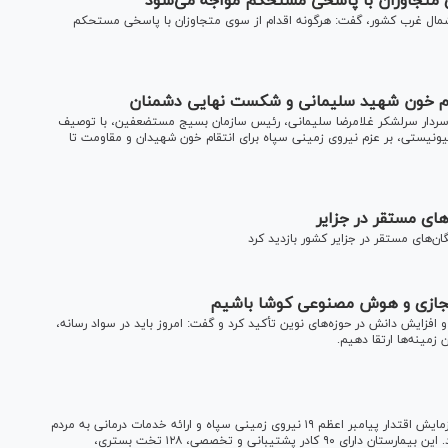
وی متجاوزان با پاسخی مستحکم مواجه می‌شود
و شمال غرب کشور، گفت: هرگونه اقدام از سوی متجاوزان با پاسخی مستحکم
تقام خون شهید سلیمانی و شکست نهایی دشمنان
سردار سرلشکر غلامرضا سلیمانی، رئیس سازمان بسیج مستضعفین، با توصیف
ونیستی، بر عزم نیروی زمینی سپاه برای انتقام خون شهیدان و مقاومت تا
‌های مستقر در جزایر
ان‌های مستقر در جزایر کشور بازدید کرد
ی مجازی و هوش مصنوعی کوشا باشیم
فزایش دانش در حوزه‌های نوین تأکید کرد و گفت: امروز باید در سواد رسانه،
مینه‌ها ارتقا دهیم.
بیمارستان تخصصی سیار امام حسین (ع) با هدف پشتیبانی از رزمایش اقتدار پیامبر اعظم ۱۹ نیروی زمینی سپاه و ارائه خدمات درمانی به مردم
ازگله از توابع شهرستان ثلاث باباجانی استان کرمانشاه افتتاح شد. این بیمارستان دارای ۹۰ کادر پشتیبانی و تخصصی، ۱۲۸ تخت بستری،