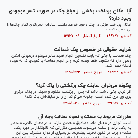
آیا امکان پرداخت بخشی از مبلغ چک در صورت کسر موجودی
وجود دارد؟
امکان پرداخت جزئی در چک وجود خواهد داشت، بنابراین نمی‌توان تمام چک‌ها را
بی محل دانست.
کد خبر: ۲۹۹۷۶۷ تاریخ انتشار : ۱۳۹۶/۰۱/۲۸
شرایط حقوقی در خصوص چک ضمانت
چک ضمانت یا چکی که بابت تضمین انجام تعهد صادر می‌شود درصورتی امکان
وصول دارد که متعهد خلف وعده کرده و در انجام معامله یا تعهدی که به عهده
گرفته قصور کند.
کد خبر: ۲۷۸۳۱۲ تاریخ انتشار : ۱۳۹۵/۱۱/۲۳
چگونه می‌توان سابقه چک برگشتی را پاک کرد؟
اگر فردی چکی داشته باشد که پس از برگشت مفقود و سابقه در بانک مرکزی
برای وی درج شده است، چگونه می‌تواند آن را در سابقه‌اش پاک کند؟
کد خبر: ۲۶۹۳۸۷ تاریخ انتشار : ۱۳۹۵/۱۰/۳۰
مقررات مربوط به سفته و نحوه مطالبه وجه آن
اسناد تجاری در معنای عام، مصادیق متعددی دارند اما در معنای خاص، منحصر
به چک، برات و سفته می‌شوند همچنین مقرراتی که قانونگذار در مورد چک،
سفته و برات در قانون تجارت برشمرده، در بسیاری از موارد مشترک بین این
اسناد است. در حالی که در مواردی نیز مقررات خاصی برای هر یک از آنها وجود