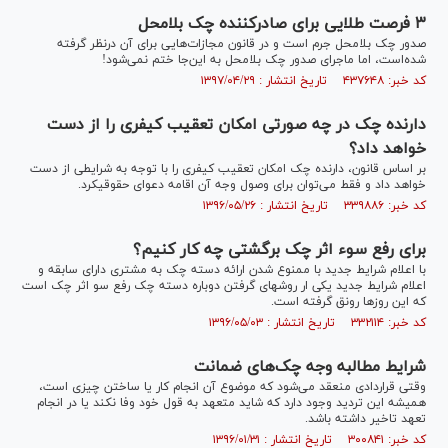
۳ فرصت طلایی برای صادرکننده­‌ چک بلامحل
صدور چک بلامحل جرم است و در قانون مجازات‌هایی برای آن درنظر گرفته
شده‌است، اما ماجرای صدور چک بلامحل به این‌جا ختم نمی‌شود!
کد خبر: ۴۳۷۶۴۸ تاریخ انتشار : ۱۳۹۷/۰۴/۲۹
دارنده چک در چه صورتی امکان تعقیب کیفری را از دست
خواهد داد؟
بر اساس قانون، دارنده چک امکان تعقیب کیفری را با توجه به شرایطی از دست
خواهد داد و فقط می‌توان برای وصول وجه آن اقامه دعوای حقوقیکرد.
کد خبر: ۳۳۹۸۸۶ تاریخ انتشار : ۱۳۹۶/۰۵/۲۶
برای رفع سوء اثر چک برگشتی چه کار کنیم؟
با اعلام شرایط جدید با ممنوع شدن ارائه دسته چک به مشتری دارای سابقه و
اعلام شرایط جدید یکی ار روشهای گرفتن دوباره دسته چک رفع سو اثر چک است
که این روزها رونق گرفته است.
کد خبر: ۳۳۲۱۱۴ تاریخ انتشار : ۱۳۹۶/۰۵/۰۳
شرایط مطالبه وجه چک‌های ضمانت
وقتی قراردادی منعقد می‌شود که موضوع آن انجام کار یا ساختن چیزی است،
همیشه این تردید وجود دارد که شاید متعهد به قول خود وفا نکند یا در انجام
تعهد تاخیر داشته باشد.
کد خبر: ۳۰۰۸۴۱ تاریخ انتشار : ۱۳۹۶/۰۱/۳۱