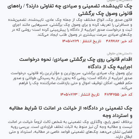
دانستنی‌های حقوقی
چک تاییدشده، تضمینی و صیادی چه تفاوتی دارند؟ / راه‌های
قانونی وصول چک برگشتی
قانون صدور چک، انواع مختلف چک از جمله چک عادی، تاییدشده، تضمین‌شده
و مسافرتی را تعریف کرده و برای وصول چک برگشتی، مسیر‌هایی مانند اجرای
ثبت و درخواست صدور اجراییه از دادگاه را پیش‌بینی کرده است؛ روشی که در
چک‌های صیادی سرعت بیشتری در وصول طلب ایجاد می‌کند.
کد خبر: ۴۸۹۶۱۸۲ تاریخ انتشار : ۱۴۰۵/۰۲/۲۹
دانستنی‌های حقوقی
اقدام قانونی روی چک برگشتی صیادی/ نحوه درخواست
اجراییه چک از دادگاه
برای وصول چک صیادی برگشتی، سریع‌ترین و مؤثرترین راه قانونی، درخواست
صدور اجراییه از دادگاه است؛ روشی که بدون نیاز به رسیدگی طولانی و صدور
حکم قطعی، امکان توقیف اموال و حتی بازداشت صادرکننده چک را فراهم
می‌کند.
کد خبر: ۴۸۹۴۲۵۵ تاریخ انتشار : ۱۴۰۵/۰۲/۲۳
چک تضمینی در دادگاه؛ از خیانت در امانت تا شرایط مطالبه
و استرداد وجه
برخلاف تصور رایج، واگذاری چک تضمینی به شخص ثالث لزوماً خیانت در امانت
نیست و مطالبه وجه آن نیز منوط به اثبات تخلف قراردادی است. بررسی رویه
قضایی نشان می‌دهد چک‌های تضمینی قواعد خاصی در مطالبه، استرداد و حتی
ابطال دارند.