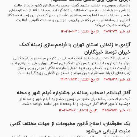
دادستان عمومی و انقلاب مشهد گفت: مجموعه رسانه‌ای کشور باید از حالت
تدافعی خارج شده و به صورت فعالانه و کنشگرانه در صحنه دفاع از دستاورد‌های
نظام و مقابله با توطئه‌ها و دسیسه‌های دشمنان عمل کند، در این زمینه دستگاه
قضایی از رسانه‌های رسمی که در چارچوب موازین و نظامات قانونی فعالیت
می‌کنند حمایت می‌کند.
کد خبر: ۴۸۷۳۷۳۱ تاریخ انتشار : ۱۴۰۴/۱۰/۰۳
آزادی ۱۰ زندانی استان تهران با فراهم‌سازی زمینه کمک
خیران توسط خبرنگاران
در اجرای تأکیدات ریاست قوه قضاییه مبنی بر تکریم مراجعان و پاسخگویی
مؤثر به مردم و به دستور رئیس کل دادگستری استان تهران، طی سال‌های اخیر
از فرصت تعامل با اصحاب ریانه به عنوان نماینده افکار عمومی برای ارتقای
زمینه‌های ارتباط مستقیم میان مردم و مسئولان قضایی بهره گرفته است.
کد خبر: ۴۸۷۱۸۳۸ تاریخ انتشار : ۱۴۰۴/۰۹/۲۲
آغاز ثبت‌نام اصحاب رسانه در جشنواره فیلم شهر و محله
ثبت‌نام اصحاب رسانه برای حضور در نهمین جشنواره فیلم شهر و محله از
دوشنبه ۷ مهر ۱۴۰۴ آغاز می‌شود و تا جمعه ۱۱ مهر ادامه خواهد داشت.
کد خبر: ۴۸۵۸۷۵۴ تاریخ انتشار : ۱۴۰۴/۰۷/۰۶
یک حقوقدان: اصلاح قانون مطبوعات از جهات مختلف گامی
مثبت ارزیابی می‌شود