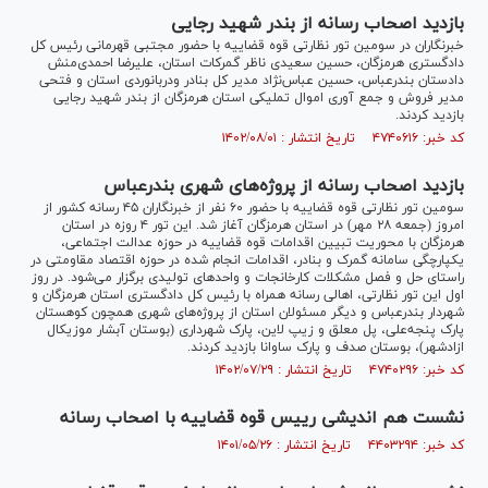
بازدید اصحاب رسانه از بندر شهید رجایی
خبرنگاران در سومین تور نظارتی قوه قضاییه با حضور مجتبی قهرمانی رئیس کل
دادگستری هرمزگان، حسین سعیدی ناظر گمرکات استان، علیرضا احمدی‌منش
دادستان بندرعباس، حسین عباس‌نژاد مدیر کل بنادر و‌دربانوردی استان و فتحی
مدیر فروش و جمع آوری اموال تملیکی استان هرمزگان از بندر شهید رجایی
بازدید کردند.
کد خبر: ۴۷۴۰۶۱۶ تاریخ انتشار : ۱۴۰۲/۰۸/۰۱
بازدید اصحاب رسانه از پروژه‌های شهری بندرعباس
سومین تور نظارتی قوه قضاییه با حضور ۶۰ نفر از خبرنگاران ۴۵ رسانه کشور از
امروز (جمعه ۲۸ مهر) در استان هرمزگان آغاز شد. این تور ۴ روزه در استان
هرمزگان با محوریت تبیین اقدامات قوه قضاییه در حوزه عدالت اجتماعی،
یکپارچگی سامانه گمرک و بنادر، اقدامات انجام شده در حوزه اقتصاد مقاومتی در
راستای حل و فصل مشکلات کارخانجات و واحد‌های تولیدی برگزار می‌شود. در روز
اول این تور نظارتی، اهالی رسانه همراه با رئیس کل دادگستری استان هرمزگان و
شهردار بندرعباس و دیگر مسئولان استان از پروژه‌های شهری همچون کوهستان
پارک پنجه‌علی، پل معلق و زیپ لاین، پارک شهرداری (بوستان آبشار موزیکال
ازادشهر)، بوستان صدف و پارک ساوانا بازدید کردند.
کد خبر: ۴۷۴۰۲۹۶ تاریخ انتشار : ۱۴۰۲/۰۷/۲۹
نشست هم اندیشی رییس قوه قضاییه با اصحاب رسانه
کد خبر: ۴۴۰۳۲۹۴ تاریخ انتشار : ۱۴۰۱/۰۵/۲۶