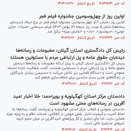
کد خبر: ۴۸۳۷۱۲۳ تاریخ انتشار : ۱۴۰۴/۰۲/۳۰
اولین روز از چهل‌وسومین جشنواره فیلم فجر
اولین روز نمایش آثار چهل وسومین جشنواره فیلم فجر در برج میلاد (سینمای
رسانه‌ها) شامل ۵ نوبت روز جمعه (۱۲ بهمن ۱۴۰۳) فیلم سینمایی «صیاد»، «بازی
خونی»، «سونسوز»، «داد» و «نمایش ویژه» برگزار شد.
کد خبر: ۴۸۱۷۶۳۹ تاریخ انتشار : ۱۴۰۳/۱۱/۱۲
رئیس کل دادگستری استان گیلان: مطبوعات و رسانه‌ها
دیده‌بان حقوق عامه و پل ارتباطی مردم با مسئولین هستند
رئیس کل دادگستری استان گیلان با بیان اینکه مطبوعات و رسانه‌ها دیده‌بان
حقوق عامه و پل ارتباطی مردم با مسئولین هستند، گفت: شفافیت لازمه اعتماد
عمومی است و دستگاه قضایی نیز تلاش می‌کند با دسترسی بیشتر خبرنگاران
در دادگاه‌های علنی بستر مناسبی برای شفاف‌سازی فراهم کند.
کد خبر: ۴۸۱۷۱۱۲ تاریخ انتشار : ۱۴۰۳/۱۱/۰۸
دادستان مرکز استان کهگیلویه و بویراحمد: خلا اخبار امید
آفرین در رسانه‌های محلی مشهود است
دادستان عمومی و انقلاب مرکز استان کهگیلویه و بویراحمد گفت: رسانه‌ها به
لحاظ کمیت و کیفیت اخبار، نقش مهمی در انعکاس خدمات نظام و به ویژه حوزه
قضایی دارند، اما جای تحلیل و کار ویژه‌های امیدآفرین در میان حجم انبوه
خبر‌های منتشره خالی است.
کد خبر: ۴۸۱۶۶۲۱ تاریخ انتشار : ۱۴۰۳/۱۱/۰۶