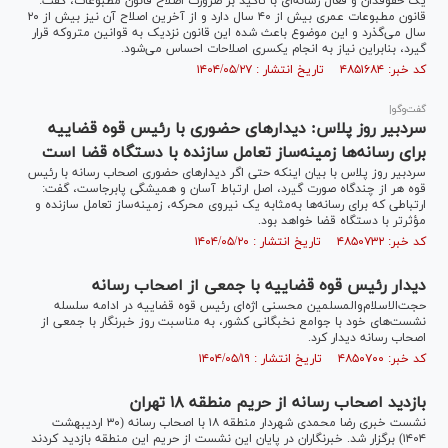
یک حقوقدان و فعال رسانه‌ای با تاکید بر ضرورت اصلاح قانون مطبوعات، گفت:
قانون مطبوعات عمری بیش از ۴۰ سال دارد و از آخرین اصلاح آن نیز بیش از ۲۰
سال می‌گذرد و این موضوع باعث شده این قانون نزدیک به قوانین متروکه قرار
گیرد، بنابراین نیاز به انجام یکسری اصلاحات احساس می‌شود.
کد خبر: ۴۸۵۱۶۸۴ تاریخ انتشار : ۱۴۰۴/۰۵/۲۷
گفت‌‌وگو|
سردبیر روز پلاس: دیدار‌های حضوری با رئیس قوه قضاییه
برای رسانه‌ها زمینه‌ساز تعامل سازنده با دستگاه قضا است
سردبیر روز پلاس با بیان اینکه حتی اگر دیدار‌های حضوری اصحاب رسانه با رئیس
قوه هر از چندگاه صورت گیرد، اصل ارتباط آسان و همیشگی پابرجاست، گفت:
ارتباطی که برای رسانه‌ها به‌مثابه یک نیروی محرکه، زمینه‌ساز تعامل سازنده و
مؤثرتر با دستگاه قضا خواهد بود.
کد خبر: ۴۸۵۰۷۳۲ تاریخ انتشار : ۱۴۰۴/۰۵/۲۰
دیدار رئیس قوه قضاییه با جمعی از اصحاب رسانه
حجت‌الاسلام‌والمسلمین محسنی اژه‌ای رئیس قوه قضاییه در ادامه سلسله
نشست‌های خود با جوامع نخبگانی کشور، به مناسبت روز خبرنگار با جمعی از
اصحاب رسانه دیدار کرد.
کد خبر: ۴۸۵۰۷۰۰ تاریخ انتشار : ۱۴۰۴/۰۵/۱۹
بازدید اصحاب رسانه از حریم منطقه ۱۸ تهران
نشست خبری رضا محمدی شهردار منطقه ۱۸ با اصحاب رسانه (۳۰ اردیبهشت
۱۴۰۴) برگزار شد. خبرنگاران در پایان این نشست از حریم این منطقه بازدید کردند