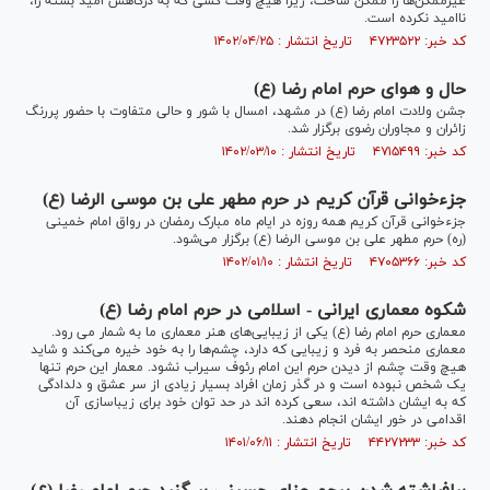
غیرممکن‌ها را ممکن ساخت، زیرا هیچ وقت کسی که به درگاهش امید بسته را،
ناامید نکرده است.
کد خبر: ۴۷۲۳۵۲۲ تاریخ انتشار : ۱۴۰۲/۰۴/۲۵
حال و هوای حرم امام رضا (ع)
جشن ولادت امام رضا (ع) در مشهد، امسال با شور و حالی متفاوت با حضور پررنگ
زائران و مجاوران رضوی برگزار شد.
کد خبر: ۴۷۱۵۴۹۹ تاریخ انتشار : ۱۴۰۲/۰۳/۱۰
جزءخوانی قرآن کریم در حرم مطهر علی بن موسی الرضا (ع)
جزءخوانی قرآن کریم همه روزه در ایام ماه مبارک رمضان در رواق امام خمینی
(ره) حرم مطهر علی بن موسی الرضا (ع) برگزار می‌شود.
کد خبر: ۴۷۰۵۳۶۶ تاریخ انتشار : ۱۴۰۲/۰۱/۱۰
شکوه معماری ایرانی - اسلامی در حرم امام رضا (ع)
معماری حرم امام رضا (ع) یکی از زیبایی‌های هنر معماری ما به شمار می رود.
معماری منحصر به فرد و زیبایی که دارد، چشم‌ها را به خود خیره می‌کند و شاید
هیچ وقت چشم از دیدن حرم این امام رئوف سیراب نشود. معمار این حرم تنها
یک شخص نبوده است و در گذر زمان افراد بسیار زیادی از سر عشق و دلدادگی
که به ایشان داشته اند، سعی کرده اند در حد توان خود برای زیباسازی آن
اقدامی در خور ایشان انجام دهند.
کد خبر: ۴۴۲۷۲۳۳ تاریخ انتشار : ۱۴۰۱/۰۶/۱۱