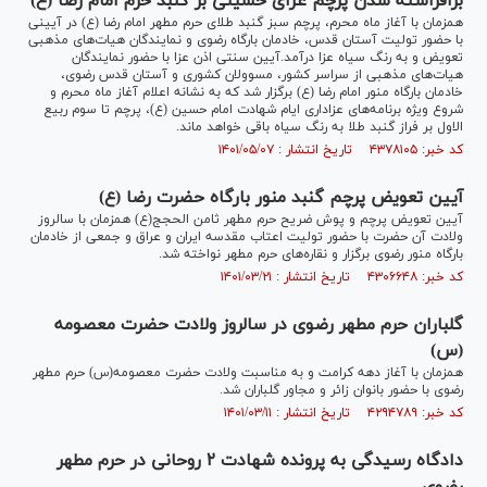
برافراشته شدن پرچم عزای حسینی بر گنبد حرم امام رضا (ع)
همزمان با آغاز ماه محرم، پرچم سبز گنبد طلای حرم مطهر امام رضا (ع) در آیینی
با حضور تولیت آستان قدس، خادمان بارگاه رضوی و نمایندگان هیات‌های مذهبی
تعویض و به رنگ سیاه عزا درآمد.آیین سنتی اذن عزا با حضور نمایندگان
هیات‌های مذهبی از سراسر کشور، مسوولان کشوری و آستان قدس رضوی،
خادمان بارگاه منور امام رضا (ع) برگزار شد که به نشانه اعلام آغاز ماه محرم و
شروع ویژه برنامه‌های عزاداری ایام شهادت امام حسین (ع)، پرچم تا سوم ربیع
الاول بر فراز گنبد طلا به رنگ سیاه باقی خواهد ماند.
کد خبر: ۴۳۷۸۱۰۵ تاریخ انتشار : ۱۴۰۱/۰۵/۰۷
آیین تعویض پرچم گنبد منور بارگاه حضرت رضا (ع)
آیین تعویض پرچم و پوش ضریح حرم مطهر ثامن الحجج(ع) همزمان با سالروز
ولادت آن حضرت با حضور تولیت اعتاب مقدسه ایران و عراق و جمعی از خادمان
بارگاه منور رضوی برگزار و نقاره‌های حرم مطهر نواخته شد.
کد خبر: ۴۳۰۶۶۴۸ تاریخ انتشار : ۱۴۰۱/۰۳/۲۱
گلباران حرم مطهر رضوی در سالروز ولادت حضرت معصومه
(س)
همزمان با آغاز دهه کرامت و به مناسبت ولادت حضرت معصومه(س) حرم مطهر
رضوی با حضور بانوان زائر و مجاور گلباران شد.
کد خبر: ۴۲۹۴۷۸۹ تاریخ انتشار : ۱۴۰۱/۰۳/۱۱
دادگاه رسیدگی به پرونده شهادت ۲ روحانی در حرم مطهر