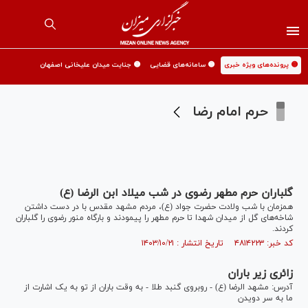
🟡 پرونده‌های ویژه خبری
🟡 سامانه‌های قضایی
🟡 جنایت میدان علیخانی اصفهان
حرم امام رضا
گلباران حرم مطهر رضوی در شب میلاد ابن الرضا (ع)
همزمان با شب ولادت حضرت جواد (ع)، مردم مشهد مقدس با در دست داشتن
شاخه‌های گل از میدان شهدا تا حرم مطهر را پیمودند و بارگاه منور رضوی را گلباران
کردند.
کد خبر: ۴۸۱۴۲۲۳ تاریخ انتشار : ۱۴۰۳/۱۰/۲۱
زائری زیر باران
آدرس: مشهد الرضا (ع) - روبروی گنبد طلا - به وقت باران از تو به یک اشارت از
ما به سر دویدن