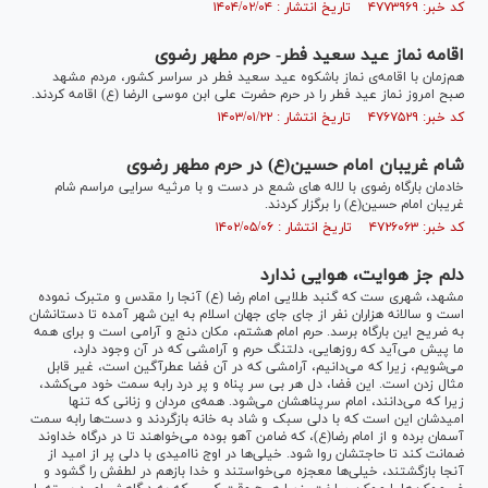
کد خبر: ۴۷۷۳۹۶۹ تاریخ انتشار : ۱۴۰۴/۰۲/۰۴
اقامه نماز عید سعید فطر- حرم مطهر رضوی
هم‌زمان با اقامه‌ی نماز باشکوه عید سعید فطر در سراسر کشور، مردم مشهد
صبح امروز نماز عید فطر را در حرم حضرت علی ابن موسی الرضا (ع) اقامه کردند.
کد خبر: ۴۷۶۷۵۲۹ تاریخ انتشار : ۱۴۰۳/۰۱/۲۲
شام غریبان امام حسین(ع) در حرم مطهر رضوی
خادمان بارگاه رضوی با لاله های شمع در دست و با مرثیه سرایی مراسم شام
غریبان امام حسین(ع) را برگزار کردند.
کد خبر: ۴۷۲۶۰۶۳ تاریخ انتشار : ۱۴۰۲/۰۵/۰۶
دلم جز هوایت، هوایی ندارد
مشهد، شهری ست که گنبد طلایی امام رضا (ع) آنجا را مقدس و متبرک نموده
است و سالانه هزاران نفر از جای جای جهان اسلام به این شهر آمده تا دستانشان
به ضریح این بارگاه برسد. حرم امام هشتم، مکان دنج و آرامی است و برای همه
ما پیش می‌آید که روزهایی، دلتنگ حرم و آرامشی که در آن وجود دارد،
می‌شویم، زیرا که می‌دانیم، آرامشی که در آن فضا عطرآگین است، غیر قابل
مثال زدن است. این فضا، دل هر بی سر پناه و پر درد رابه سمت خود می‌کشد،
زیرا که می‌دانند، امام سرپناهشان می‌شود. همه‌ی مردان و زنانی که تنها
امیدشان این است که با دلی سبک و شاد به خانه بازگردند و دست‌ها رابه سمت
آسمان برده و از امام رضا(ع)، که ضامن آهو بوده می‌خواهند تا در درگاه خداوند
ضمانت کند تا حاجتشان روا شود. خیلی‌ها در اوج ناامیدی با دلی پر از امید از
آنجا بازگشتند، خیلی‌ها معجزه می‌خواستند و خدا بازهم در لطفش را گشود و