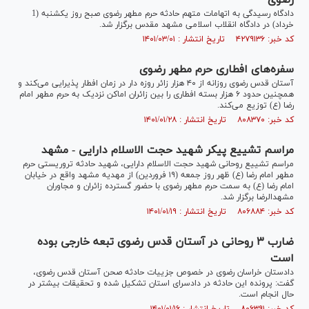
رضوی
دادگاه رسیدگی به اتهامات متهم حادثه حرم مطهر رضوی صبح روز یکشنبه (1
خرداد) در دادگاه انقلاب اسلامی مشهد مقدس برگزار شد.
کد خبر: ۴۲۷۹۱۳۶ تاریخ انتشار : ۱۴۰۱/۰۳/۰۱
سفره‌های افطاری حرم مطهر رضوی
آستان قدس رضوی روزانه از ۴۰ هزار زائر روزه دار در زمان افطار پذیرایی می‌کند و
همچنین حدود ۶ هزار بسته افطاری را بین زائران اماکن نزدیک به حرم مطهر امام
رضا (ع) توزیع می‌کند.
کد خبر: ۸۰۸۳۷۰ تاریخ انتشار : ۱۴۰۱/۰۱/۲۸
مراسم تشییع پیکر شهید حجت الاسلام دارایی - مشهد
مراسم تشییع روحانی شهید حجت الاسلام دارایی، شهید حادثه تروریستی حرم
مطهر امام رضا (ع) ظهر روز جمعه (۱۹ فروردین) از مهدیه مشهد واقع در خیابان
امام رضا (ع) به سمت حرم مطهر رضوی با حضور گسترده زائران و مجاوران
مشهدالرضا برگزار شد.
کد خبر: ۸۰۶۸۸۴ تاریخ انتشار : ۱۴۰۱/۰۱/۱۹
ضارب ۳ روحانی در آستان قدس رضوی تبعه خارجی بوده
است
دادستان خراسان رضوی در خصوص جزییات حادثه صحن آستان قدس رضوی،
گفت: پرونده این حادثه در دادسرای استان تشکیل شده و تحقیقات بیشتر در
حال انجام است.