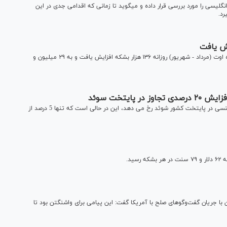
گاردین در گزارشی موضوع افزایش خشونت خانگی در خانواده‌های انگلیسی را مورد بررسی قرار داده و می‎گوید تا زمانی که اقدامی جدی در این
د.
تولید نفت‌خام ۱۴ عضو اوپک بر اساس گزارش منابع ثانویه در ماه اوت (مرداد - شهریور) روزانه ۱۳۶ هزار بشکه افزایش یافت و به ۲۹ میلیون و
ایتخت سوئد
نتایج گزارش های جدید نشان می دهد که روزانه 5 مورد تجاوز جنسی در پایتخت کشور شوئد رخ می دهد، این در حالی است که تنها 5 درصد از
 با جریان گفت‌وگوهای صلح با آمریکا گفت: این پیامی برای واشنگتن بود تا