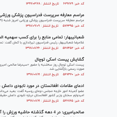
کد خبر: ۶۲۹۷۷۹ تاریخ انتشار : ۱۳۹۹/۰۳/۲۸
مراسم معارفه سرپرست فدراسیون پزشکی ورزشی
مراسم معارفه سرپرست فدراسیون پزشکی ورزشی امروز شنبه (۹ آذر) برگزار شد.
کد خبر: ۵۷۲۳۹۵ تاریخ انتشار : ۱۳۹۸/۰۹/۰۹
شعبانی‎بهار: تمامی منابع را برای کسب سهمیه المپیک صرف تیم ملی ریکرو کردیم
غلامرضا شعبانی‎بهار، رئیس فدراسیون تیراندازی با کمان گفت: تمامی منابع را مستقیم و به صورت مرتب صرف تیم ملی ریکرو کردیم.
کد خبر: ۵۶۸۴۵۲ تاریخ انتشار : ۱۳۹۸/۰۸/۲۶
گشایش پیست اسکی توچال
پیست اسکی توچال روز سه‌شنبه با حضور «سیدرضا صالحی امیر
صورت رسمی بازگشایی شد.
کد خبر: ۵۶۷۳۲۰ تاریخ انتشار : ۱۳۹۸/۰۸/۲۱
ادعای مقامات افغانستان در مورد نابودی داعش 
عضو کمیته امور خارجه مجلس دومای روسیه گفت: بعید می‌دانم گ
امیدوارم سخنان وزیر کشور افغانستان درباره نابودی داعش حقیق
کد خبر: ۵۶۶۸۶۵ تاریخ انتشار : ۱۳۹۸/۰۸/۲۱
صالحی‎امیری: در 4 دهه گذشته حاشیه ورزش را آزار داده است