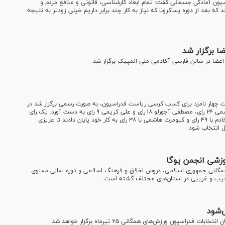
ون آمادگی جسمانی گفت: تمام ابعاد کارشناسی، قانونی و منافع مردم و
 بعد از دوره پساکرونا که نیاز به کار چند برابر داریم خیلی زودتر به نتیجه
ا برگزار شد
عضا در سالن فارسی آکادمی ملی المپیک برگزار شد.
یون فوتبال روز یکشنبه (۱۰ بهمن) با شرکت چهار نامزد برای کسب کرسی ریاست فدراسیون، به صورت رسمی برگزار شد در
دور اول رای گیری شهاب الدین عزیزی خادم ۳۵ رای، کیومرث هاشمی ۲۴ رای، مصطفی آجورلو ۱۸ رای و علی کریمی ۹ رای به دست آورد. یک رای
هم باطل اعلام شد؛ در نهایت با شمارش آرا شهاب الدین عزیزی خادم با ۴۹ رای و کیومرث هاشمی با ۳۸ رای به کار خود پایان دادند تا عزیزی
وزشی انجمن یوگا
 سال ۹۸ فدراسیون ورزش‌های همگانی جمهوری اسلامی، دروس اخلاق و فرهنگ اسلامی و دوره تعالی معنوی
جیب و غریبی در استان‌های مختلف گشته است.
سیون ورزش‌های همگانی ٢۵ تیرماه برگزار خواهد شد.