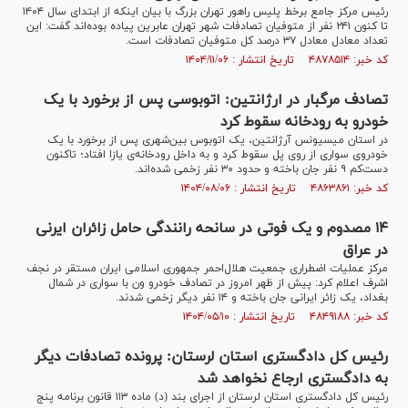
رئیس مرکز جامع برخط پلیس راهور تهران بزرگ با بیان اینکه از ابتدای سال ۱۴۰۴
تا کنون ۲۴۱ نفر از متوفیان تصادفات شهر تهران عابرین پیاده بوده‌اند گفت: این
تعداد معادل معادل ۳۷ درصد کل متوفیان تصادفات است.
کد خبر: ۴۸۷۸۵۱۴ تاریخ انتشار : ۱۴۰۴/۱۱/۰۶
تصادف مرگبار در ارژانتین: اتوبوسی پس از برخورد با یک
خودرو به رودخانه سقوط کرد
در استان میسیونس آرژانتین، یک اتوبوس بین‌شهری پس از برخورد با یک
خودروی سواری از روی پل سقوط کرد و به داخل رودخانه‌ی یازا افتاد؛ تاکنون
دست‌کم ۹ نفر جان باخته و حدود ۳۰ نفر زخمی شده‌اند.
کد خبر: ۴۸۶۳۸۶۱ تاریخ انتشار : ۱۴۰۴/۰۸/۰۶
۱۴ مصدوم و یک فوتی در سانحه رانندگی حامل زائران ایرنی
در عراق
مرکز عملیات اضطراری جمعیت هلال‌احمر جمهوری اسلامی ایران مستقر در نجف
اشرف اعلام کرد: پیش از ظهر امروز در تصادف خودرو ون با سواری در شمال
بغداد، یک زائر ایرانی جان باخته و ۱۴ نفر دیگر زخمی شدند.
کد خبر: ۴۸۴۹۱۸۸ تاریخ انتشار : ۱۴۰۴/۰۵/۱۰
رئیس کل دادگستری استان لرستان: پرونده تصادفات دیگر
به دادگستری ارجاع نخواهد شد
رئیس کل دادگستری استان لرستان از اجرای بند (د) ماده ۱۱۳ قانون برنامه پنج