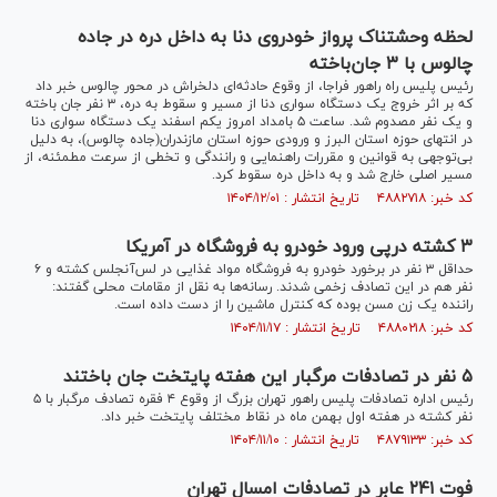
لحظه وحشتناک پرواز خودروی دنا به داخل دره در جاده
چالوس با ۳ جان‌باخته
‌رئیس پلیس راه راهور فراجا، از وقوع حادثه‌ای دلخراش در محور چالوس خبر داد
که بر اثر خروج یک دستگاه سواری دنا از مسیر و سقوط به دره، ۳ نفر جان باخته
و یک نفر مصدوم شد. ساعت ۵ بامداد امروز یکم اسفند یک دستگاه سواری دنا
در انتهای حوزه استان البرز و ورودی حوزه استان مازندران(جاده چالوس)، به دلیل
بی‌توجهی به قوانین و مقررات راهنمایی و رانندگی و تخطی از سرعت مطمئنه، از
مسیر اصلی خارج شد و به داخل دره سقوط کرد.
کد خبر: ۴۸۸۲۷۱۸ تاریخ انتشار : ۱۴۰۴/۱۲/۰۱
۳ کشته درپی ورود خودرو به فروشگاه در آمریکا
حداقل ۳ نفر در برخورد خودرو به فروشگاه مواد غذایی در لس‌آنجلس کشته و ۶
نفر هم در این تصادف زخمی شدند. رسانه‌ها به نقل از مقامات محلی گفتند:
راننده یک زن مسن بوده که کنترل ماشین را از دست داده است.
کد خبر: ۴۸۸۰۲۱۸ تاریخ انتشار : ۱۴۰۴/۱۱/۱۷
۵ نفر در تصادفات مرگبار این هفته پایتخت جان باختند
رئیس اداره تصادفات پلیس راهور تهران بزرگ از وقوع ۴ فقره تصادف مرگبار با ۵
نفر کشته در هفته اول بهمن ماه در نقاط مختلف پایتخت خبر داد.
کد خبر: ۴۸۷۹۱۳۳ تاریخ انتشار : ۱۴۰۴/۱۱/۱۰
فوت ۲۴۱ عابر در تصادفات امسال تهران