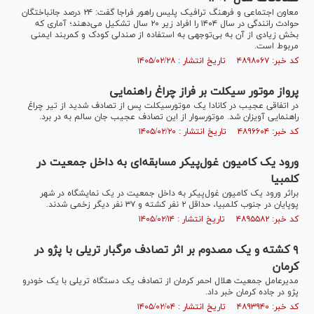
معاون اجتماعی و فرهنگ ترافیک پلیس راهور فراجا گفت: ۲۴ درصد جانباختگان
حوادث رانندگی در سال ۱۴۰۴ را افراد زیر ۲۰ سال تشکیل می‌دهند؛ آماری که
بخش زیادی از آن به بی‌توجهی به استفاده از صندلی کودک و کمربند ایمنی
مربوط است.
کد خبر: ۴۸۹۸۰۶۷ تاریخ انتشار : ۱۴۰۵/۰۲/۲۸
پرواز موتور سیکلت بر فراز چراغ راهنمایی
در اتفاقی عجیب در کانادا یک موتورسیکلت پس از تصادف شدید از تیر چراغ
راهنمایی آویزان شد. موتورسوار از این تصادف عجیب جان سالم به در برد.
کد خبر: ۴۸۹۶۶۰۴ تاریخ انتشار : ۱۴۰۵/۰۲/۲۰
ورود یک کامیون غول‌پیکر مسابقه‌ای به داخل جمعیت در
کلمبیا
براثر ورود یک کامیون غول‌پیکر به داخل جمعیت در یک نمایشگاه در شهر
پوپایان در جنوب کلمبیا، حداقل ۲ نفر کشته و ۳۷ نفر دیگر زخمی شدند.
کد خبر: ۴۸۹۵۵۸۲ تاریخ انتشار : ۱۴۰۵/۰۲/۱۴
۹ کشته و یک مصدوم بر اثر تصادف مرگبار تریلی با پژو در
کرمان
مدیرعامل جمعیت هلال احمر کرمان از تصادف یک دستگاه تریلی با یک خودرو
پژو در جاده کرمان خبر داد.
کد خبر: ۴۸۹۳۹۴۰ تاریخ انتشار : ۱۴۰۵/۰۲/۰۴