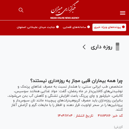
🟡 پرونده‌های ویژه خبری
🟡 سامانه‌های قضایی
🟡 جنایت میدان علیخانی اصفهان
روزه داری
چرا همه بیماران قلبی مجاز به روزه‌داری نیستند؟
متخصص طب ایرانی سنتی، با هشدار نسبت به مصرف غذاهای پرنمک و
نوشیدنی‌های کافئین‌دار در ماه رمضان، گفت: مواد غذایی همانند سوسیس،
کالباس، خیارشور و چای پررنگ باعث افزایش تشنگی و کاهش آب بدن می‌شوند،
بنابراین روزه‌داران باید مصرف کربوهیدرات‌های پیچیده مانند نان سبوس‌دار و
پروتئین‌ها را در سحر اولویت قرار دهند و افطار را با مایعات گرم و آرامش آغاز
کنند.
کد خبر: ۴۸۸۳۱۸۶ تاریخ انتشار : ۱۴۰۴/۱۲/۰۴
گزارش|