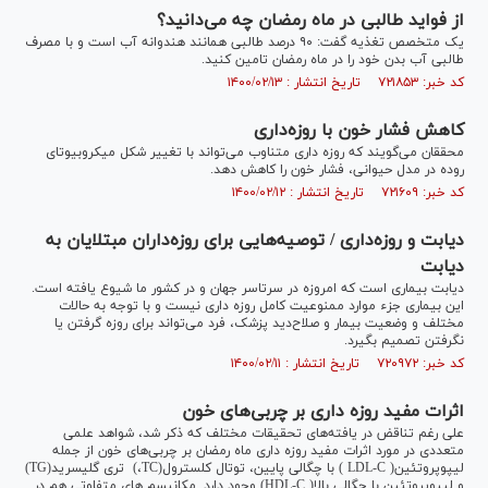
از فواید طالبی در ماه رمضان چه می‌دانید؟
یک متخصص تغذیه گفت: ۹۰ درصد طالبی همانند هندوانه آب است و با مصرف
طالبی آب بدن خود را در ماه رمضان تامین کنید.
کد خبر: ۷۲۱۸۵۳ تاریخ انتشار : ۱۴۰۰/۰۲/۱۳
کاهش فشار خون با روزه‌داری
محققان می‌گویند که روزه داری متناوب می‌تواند با تغییر شکل میکروبیوتای
روده در مدل حیوانی، فشار خون را کاهش دهد.
کد خبر: ۷۲۱۶۰۹ تاریخ انتشار : ۱۴۰۰/۰۲/۱۲
دیابت و روزه‌داری / توصیه‌هایی برای روزه‌داران مبتلایان به
دیابت
دیابت بیماری است که امروزه در سرتاسر جهان و در کشور ما شیوع یافته است.
این بیماری جزء موارد ممنوعیت کامل روزه داری نیست و با توجه به حالات
مختلف و وضعیت بیمار و صلاح‌دید پزشک، فرد می‌تواند برای روزه گرفتن یا
نگرفتن تصمیم بگیرد.
کد خبر: ۷۲۰۹۷۲ تاریخ انتشار : ۱۴۰۰/۰۲/۱۱
اثرات مفید روزه داری بر چربی‌های خون
علی رغم تناقض در یافته‌های تحقیقات مختلف که ذکر شد، شواهد علمی
متعددی در مورد اثرات مفید روزه داری ماه رمضان بر چربی‌های خون از جمله
لیپوپروتئین( LDL-C ) با چگالی پایین، توتال کلسترول(TC،) تری گلیسرید(TG)
و لیپوپروتئین با چگالی بالا( HDL-C) وجود دارد. مکانیسم های متفاوتی هم در