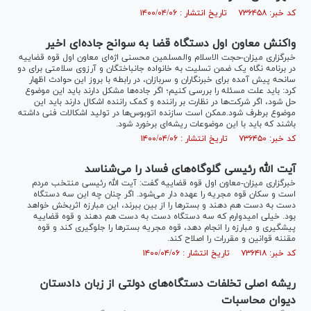
کد خبر: ۷۳۶۴۵۸ تاریخ انتشار : ۱۴۰۰/۰۴/۰۶
واکنش معاون اول دستگاه قضا به سوانح جاده‌ای اخیر
خبرگزاری میزان-حجت الاسلام والمسلمین محسنی اژه‌ای معاون اول قوه قضاییه
در برنامه نگاه یک ضمن تسلیت به خانواده جانباختگان و آرزوی سلامتی برای دو
سانحه پیش آمده برای خبرنگاران و سربازان، در رابطه با بروز این حوادث اظهار
کرد: باید علت مسئله را بررسی کنیم؛ اگر جاده‌ها مشکل دارند باید این موضوع
حل شود، اگر شرکت‌ها در نظارت بر راننده و کمک راننده اشکال دارند باید این
موضوع برطرف شود.ممکن است سازنده اتوبوس‌ها در تولید اشکالات فنی داشته
باشند که باید با این موضوعات ریشه‌ای برخورد شود.
کد خبر: ۷۳۶۴۵۰ تاریخ انتشار : ۱۴۰۰/۰۴/۰۶
آیت الله رئیسی گلوگاه‌های فساد را می‌شناسد
خبرگزاری میزان-معاون اول قوه قضاییه گفت: آیت الله رئیسی منتخب مردم
است و سکان قوه مجریه را عهده دار می‌شود. اگر چنان چه این سه دستگاه
دست به دست هم دهند و بستر‌ها را از بین ببرند، این مبارزه اثربخش خواهد
بود. خیلی امیدوارم که سه دستگاه دست به دست هم دهند و قوه قضاییه
پیشگیری و مبارزه را انجام دهد، قوه مجریه بستر‌ها را جلوگیری کند و قوه
مقننه قوانین و مقررات را اصلاح کند.
کد خبر: ۷۳۶۴۱۸ تاریخ انتشار : ۱۴۰۰/۰۴/۰۶
ریشه اصلی تخلفات دستگاه‌های دولتی از زبان دادستان
دیوان محاسبات