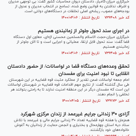
خبرگزاری میزان-کامیار، دادستان دیوان محاسبات کشور گفت: بی توجهی مدیران
و اشراف نداشتن به قوانین وضع شده، تسامح در انتخاب مدیران و عدول از
بودجه‌های مصوب، ریشه‌ی اصلی تخلفات در دستگاه‌های دولتی است.
کد خبر: ۷۳۶۴۰۸ تاریخ انتشار : ۱۴۰۰/۰۴/۰۶
در اجرای سند تحول جلوتر از زمانبندی هستیم
خبرگزاری میزان-حجت الاسلام والمسلمین محسنی اژه‌ای، معاون اول دستگاه
قضا گفت: سند تحول قابل ارتقا، عملیاتی و اجرایی است و تا الان جلوتر از
زمانبندی هستیم.
کد خبر: ۷۳۶۴۰۵ تاریخ انتشار : ۱۴۰۰/۰۴/۰۶
تحقق وعده‌های دستگاه قضا در لواسانات/ از حضور دادستان
انقلابی تا نبود امنیت برای مفسدان
امام جمعه لواسانات ضمن تقدیر از عملکرد مثبت قوه قضاییه در این شهرستان
طی سال گذشته گفت: از نتایج مهم اقدامات قوه قضاییه در شهرستان لواسانات
این است که مفسدان دیگر در این منطقه امنیت ندارند تا به راحتی بتوانند هر
تخلفی را انجام دهند.
کد خبر: ۷۳۶۱۷۳ تاریخ انتشار : ۱۴۰۰/۰۴/۰۵
آزادی ۳۰ زندانی جرایم غیرعمد از زندان مرکزی شهرکرد
همزمان با هفته قوه قضاییه تعداد ۳۰ زندانی جرایم مالی و غیرعمد با تلاش
ستاد دیه استان چهارمحال و بختیاری و انجمن حمایت از زندانیان به آغوش
خانواده‌های خود بازگشتند.