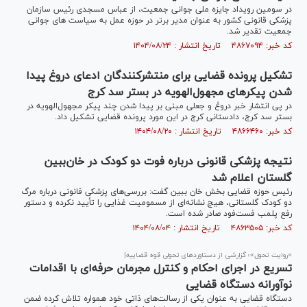
در سومین رویداد جایزه ملی جوانی جمعیت، از عباس مسجدی رئیس سازمان
پزشکی قانونی کشور به عنوان مدیر برتر در حوزه عمل به سیاست های جوانی
جمعیت تقدیر شد.
کد خبر: ۴۸۶۷۰۹۴ تاریخ انتشار : ۱۴۰۴/۰۸/۲۴
تشکیل پرونده قضایی برای منتشرکنندگان ادعای دروغ پیدا
شدن پیکر‌های مجهول‌الهویه در بستر سد کرج
در پی انتشار خبر دروغ و جعلی مبنی بر پیدا شدن چند پیکر مجهول‌الهویه در
بستر سد کرج، دادستانی کرج در این مورد پرونده قضایی تشکیل داد.
کد خبر: ۴۸۶۶۴۶۰ تاریخ انتشار : ۱۴۰۴/۰۸/۲۰
نتیجه پزشکی قانونی درباره فوت دو کودک در خان‌ببین
گلستان اعلام شد
رئیس حوزه قضایی بخش خان ببین گفت: بررسی‌های پزشکی قانونی درباره مرگ
دو کودک گلستانی، هیچ نشانه‌ای از مسمومیت غذایی را تأیید نکرده و دستور
رفع پلمب فست‌فود صادر شده است.
کد خبر: ۴۸۶۳۵۰۵ تاریخ انتشار : ۱۴۰۴/۰۸/۰۴
«روایت تحول»؛ گزارشی از دستاورد‌های تحولی قوه قضاییه|
تسریع در اجرای احکام و کنترل مجرمان حرفه‌ای با اقدامات
نوآورانه دستگاه قضایی
دستگاه قضایی به عنوان یکی از رسالت‌های ذاتی خود همواره تلاش کرده ضمن