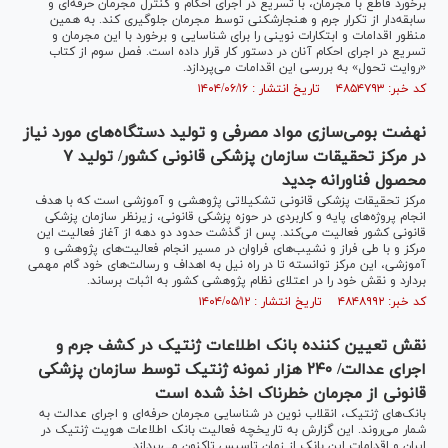
برخورد قاطع با مجرمان، با تسریع در اجرای احکام و کنترل مجرمان حرفه‌ای و
سابقه‌دار از تکرار جرم و هنجارشکنی توسط مجرمان جلوگیری کند. به همین
منظور اقدامات و ابتکارات نوینی را برای شناسایی و برخورد با این مجرمان و
تسریع در اجرای احکام آنان در دستور کار قرار داده است. فصل سوم از کتاب
«روایت تحول» به بررسی این اقدامات می‌پردازد.
کد خبر: ۴۸۵۴۷۹۳ تاریخ انتشار : ۱۴۰۴/۰۶/۱۶
نهضت بومی‌سازی مواد مصرفی و تولید دستگاه‌های مورد نیاز
در مرکز تحقیقات سازمان پزشکی قانونی کشور/ تولید ۷
محصول فناورانه جدید
مرکز تحقیقات پزشکی قانونی تشکیلاتی پژوهشی و آموزشی است که با هدف
انجام پروژه‌های پایه و کاربردی در حوزه پزشکی قانونی، زیرنظر سازمان پزشکی
قانونی کشور فعالیت می‌کند. پس از گذشت حدود دو دهه از آغاز فعالیت این
مرکز و با طی فراز و نشیب‌های فراوان در مسیر انجام فعالیت‌های پژوهشی و
آموزشی، این مرکز توانسته تا در راه نیل به اهداف و رسالت‌های خود گام مهمی
بردارد و نقش خود را در اعتلای نظام پژوهشی کشور به اثبات برساند.
کد خبر: ۴۸۴۸۹۹۲ تاریخ انتشار : ۱۴۰۴/۰۵/۱۲
نقش تعیین کننده بانک اطلاعات ژنتیک در کشف جرم و
اجرای عدالت/ ۲۴۰ هزار نمونه ژنتیک توسط سازمان پزشکی
قانونی از مجرمان خطرناک اخذ شده است
بانک‌های ژنتیک، انقلاب نوین در شناسایی مجرمان حرفه‌ای و اجرای عدالت به
شمار می‌روند. این گزارش به تاریخچه فعالیت بانک اطلاعات هویت ژنتیک در
ایران و اقدامات این بانک از زمان تاسیس تاکنون می‌پردازد.