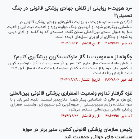
«رد هویت»؛ روایتی از تلاش جهادی پزشکی قانونی در جنگ
تحمیلی۲
کارگردان مستند «رد هویت»، با روایت تلاش‌های جهادی پزشکی قانونی در
شناسایی پیکرهای شهدا و قربانیان جنگ دوازده روزه و اهمیت ثبت این واقعیت
تلخ به عنوان سندی بین‌المللی سخن گفت. مستندی که به گفته او، ادای دینی
به شهدا و یادگاری از او برای نسل‌های آینده است.
کد خبر: ۴۸۷۱۷۸۶ تاریخ انتشار : ۱۴۰۴/۰۹/۲۳
چگونه از مسمومیت با گاز منوکسیدکربن پیشگیری کنیم؟
در شش ماهه نخست سال جاری ۲۷۴ نفر بر اثر مسمومیت با گاز منوکسید کربن
در کشور جان خود را از دست دادند که در مقایسه با مدت مشابه سال قبل ۱۶.۶
درصد افزایش یافته است.
کد خبر: ۴۸۶۷۸۲۶ تاریخ انتشار : ۱۴۰۴/۰۸/۲۸
غزه گرفتار تداوم وضعیت اضطراری پزشکی قانونی بین‌المللی
رنج غزه در حالی که شناسایی پیکر شهدا امکان‌پذیر نیست، التیام نمی‌یابد و با
سوءاستفاده رژیم صهیونیستی از مبهم‌گویی کنوانسیون ژنو، وضعیت اضطراری
پزشکی قانونی بین‌المللی مستمر می‌شود.
کد خبر: ۴۸۶۷۴۱۵ تاریخ انتشار : ۱۴۰۴/۰۸/۲۶
رئیس سازمان پزشکی قانونی کشور، مدیر برتر در حوزه
سیاست های جوانی جمعیت شد