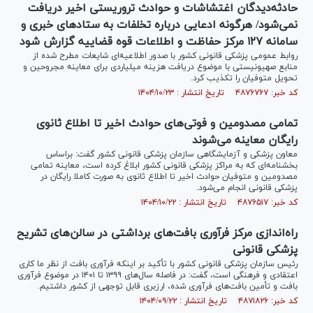
حادثه‌دیدگان اغتشاشات و حوادث تروریستی اخیر دریافت
نمی‌شود/ هرگونه ادعایی درباره تخلفات به ستاد‌های خبری و
سامانه ۱۲۷ مرکز حفاظت و اطلاعات قوه قضاییه گزارش شود ‎
روابط عمومی پزشکی قانونی کشور با صدور اطلاعیه‌ای شایعات مطرح شده از
منابع صهیونیستی با موضوع دریافت هزینه میلیاردی برای معاینه مجروحین و
تحویل متوفیان را تکذیب کرد.
کد خبر: ۴۸۷۶۷۶۷ تاریخ انتشار : ۱۴۰۴/۱۰/۲۳
تمامی مصدومین و فوتی‌های حوادث اخیر تا اطلاع ثانوی
رایگان معاینه می‌شوند
معاون پزشکی و آزمایشگاهی سازمان پزشکی قانونی کشور گفت: براساس
بخشنامه‌ای که به مراکز پزشکی قانونی کشور ابلاغ کرده است، معاینه تمامی
مصدومین و متوفیان حوادث اخیر تا اطلاع ثانوی به صورت کاملا رایگان در
پزشکی قانونی انجام می‌شود.
کد خبر: ۴۸۷۶۵۱۷ تاریخ انتشار : ۱۴۰۴/۱۰/۲۲
راه‌اندازی مرکز فرآوری بافت‌های برداشتی در سالن‌های تشریح
پزشکی قانونی
رئیس سازمان پزشکی قانونی کشور با تأکید بر اینکه فرآوری بافت از نظر ما کاری
اعتقادی و فرهنگی است، گفت: در فاصله سال‌های ۱۳۹۹ تا ۱۴۰۱ در موضوع فرآوری
بافت و تأمین بافت‌های فرآوری شده، ارزبری قابل توجهی از کشور داشتیم.
کد خبر: ۴۸۷۱۸۲۶ تاریخ انتشار : ۱۴۰۴/۰۹/۲۲