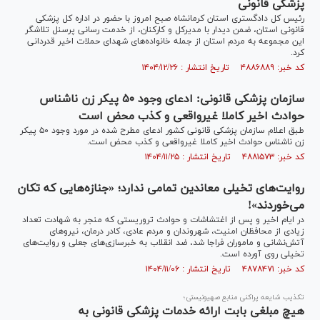
پزشکی قانونی
رئیس کل دادگستری استان کرمانشاه صبح امروز با حضور در اداره کل پزشکی
قانونی استان، ضمن دیدار با مدیرکل و کارکنان، از خدمت رسانی پرسنل تلاشگر
این مجموعه به مردم استان از جمله خانواده‌های شهدای حملات اخیر قدردانی
کرد.
کد خبر: ۴۸۸۶۸۸۹ تاریخ انتشار : ۱۴۰۴/۱۲/۲۶
سازمان پزشکی قانونی: ادعای وجود ۵۰ پیکر زن ناشناس
حوادث اخیر کاملا غیرواقعی و کذب محض است
طبق اعلام سازمان پزشکی قانونی کشور ادعای مطرح شده در مورد وجود ۵۰ پیکر
زن ناشناس حوادث اخیر کاملا غیرواقعی و کذب محض است.
کد خبر: ۴۸۸۱۵۷۳ تاریخ انتشار : ۱۴۰۴/۱۱/۲۵
روایت‌های تخیلی معاندین تمامی ندارد؛ «جنازه‌هایی که تکان
می‌خوردند»!
در ایام اخیر و پس از اغتشاشات و حوادث تروریستی که منجر به شهادت تعداد
زیادی از محافظان امنیت، شهروندان و مردم عادی، کادر درمان، نیرو‌های
آتش‌نشانی و ماموران فراجا شد، ضد انقلاب به خبرسازی‌های جعلی و روایت‌های
تخیلی روی آورده است.
کد خبر: ۴۸۷۸۴۷۱ تاریخ انتشار : ۱۴۰۴/۱۱/۰۶
تکذیب شایعه پراکنی منابع صهیونیستی؛
هیچ مبلغی بابت ارائه خدمات پزشکی قانونی به