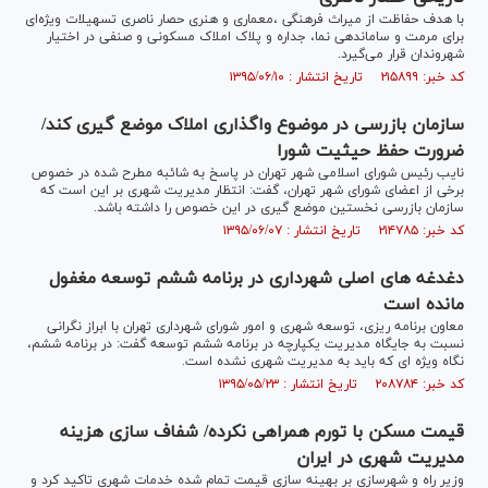
با هدف حفاظت از میراث فرهنگی ،معماری و هنری حصار ناصری تسهیلات ویژه‌ای
برای مرمت و ساماندهی نما‌، جداره و پلاک املاک مسکونی و صنفی در اختیار
شهروندان قرار می‌گیرد.
کد خبر: ۲۱۵۸۹۹ تاریخ انتشار : ۱۳۹۵/۰۶/۱۰
سازمان بازرسی در موضوع واگذاری املاک موضع گیری کند/
ضرورت حفظ حیثیت شورا
نایب رئیس شورای اسلامی شهر تهران در پاسخ به شائبه مطرح شده در خصوص
برخی از اعضای شورای شهر تهران، گفت: انتظار مدیریت شهری بر این است که
سازمان بازرسی نخستین موضع گیری در این خصوص را داشته باشد.
کد خبر: ۲۱۴۷۸۵ تاریخ انتشار : ۱۳۹۵/۰۶/۰۷
دغدغه های اصلی شهرداری در برنامه ششم توسعه مغفول
مانده است
معاون برنامه ریزی، توسعه شهری و امور شورای شهرداری تهران با ابراز نگرانی
نسبت به جایگاه مدیریت یکپارچه در برنامه ششم توسعه گفت: در برنامه ششم،
نگاه ویژه ای که باید به مدیریت شهری نشده است.
کد خبر: ۲۰۸۷۸۴ تاریخ انتشار : ۱۳۹۵/۰۵/۲۳
قیمت مسکن با تورم همراهی نکرده/ شفاف سازی هزینه
مدیریت شهری در ایران
وزیر راه و شهرسازی بر بهینه سازی قیمت تمام شده خدمات شهری تاکید کرد و