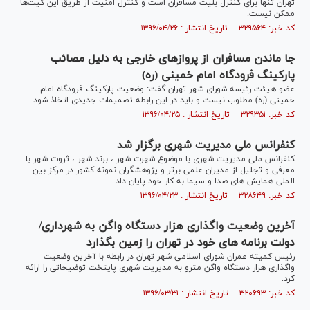
تهران تنها برای کنترل بلیت مسافران است و کنترل امنیت از طریق این گیت‌ها
ممکن نیست.
کد خبر: ۳۲۹۵۶۴ تاریخ انتشار : ۱۳۹۶/۰۴/۲۶
جا ماندن مسافران از پرواز‌های خارجی به دلیل مصائب
پارکینگ فرودگاه امام خمینی (ره)
عضو هیئت رئیسه شورای شهر تهران گفت: وضعیت پارکینگ فرودگاه امام
خمینی (ره) مطلوب نیست و باید در این رابطه تصمیمات جدیدی اتخاذ شود.
کد خبر: ۳۲۹۳۵۱ تاریخ انتشار : ۱۳۹۶/۰۴/۲۵
کنفرانس ملی مدیریت شهری برگزار شد
کنفرانس ملی مدیریت شهری با موضوع شهرت شهر ، برند شهر ، ثروت شهر با
معرفی و تجلیل از مدیران علمی برتر و پژوهشگران نمونه کشور در مرکز بین
الملی همایش های صدا و سیما به کار خود پایان داد.
کد خبر: ۳۲۸۶۴۹ تاریخ انتشار : ۱۳۹۶/۰۴/۲۳
آخرین وضعیت واگذاری هزار دستگاه واگن به شهرداری/
دولت برنامه های خود در تهران را زمین بگذارد
رئیس کمیته عمران شورای اسلامی شهر تهران در رابطه با آخرین وضعیت
واگذاری هزار دستگاه واگن مترو به مدیریت شهری پایتخت توضیحاتی را ارائه
کرد.
کد خبر: ۳۲۰۶۹۳ تاریخ انتشار : ۱۳۹۶/۰۳/۳۱