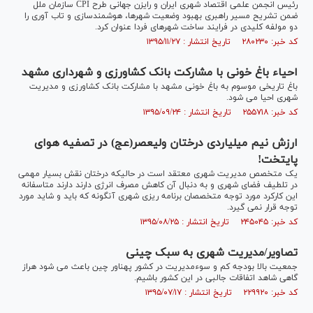
رئیس انجمن علمی اقتصاد شهری ایران و رایزن جهانی طرح CPI سازمان ملل
ضمن تشریح مسیر راهبری بهبود وضعیت شهرها، هوشمندسازی و تاب آوری را
دو مولفه کلیدی در فرایند ساخت شهرهای فردا عنوان کرد.
کد خبر: ۲۸۰۲۳۰ تاریخ انتشار : ۱۳۹۵/۱۱/۲۷
احیاء باغ خونی با مشارکت بانک کشاورزی و شهرداری مشهد
باغ تاریخی موسوم به باغ خونی مشهد با مشارکت بانک کشاورزی و مدیریت
شهری احیا می شود.
کد خبر: ۲۵۵۷۱۸ تاریخ انتشار : ۱۳۹۵/۰۹/۲۴
ارزش نیم میلیاردی درختان ولیعصر(عج) در تصفیه هوای
پایتخت!
یک متخصص مدیریت شهری معتقد است در حالیکه درختان نقش بسیار مهمی
در تلطیف فضای شهری و به دنبال آن کاهش مصرف انرژی دارند دارند متاسفانه
این کارکرد مورد توجه متخصصان برنامه ریزی شهری آنگونه که باید و شاید مورد
توجه قرار نمی گیرد.
کد خبر: ۲۴۵۰۴۵ تاریخ انتشار : ۱۳۹۵/۰۸/۲۵
تصاویر/مدیریت شهری به سبک چینی
جمعیت بالا بودجه کم و سوءمدیریت در کشور پهناور چین باعث می شود هراز
گاهی شاهد اتفاقات جالبی در این کشور باشیم.
کد خبر: ۲۲۹۹۲۰ تاریخ انتشار : ۱۳۹۵/۰۷/۱۷