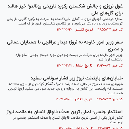
غول نروژی و چالش شکستن رکورد تاریخی رونالدو/ خیز هالند
برای گل‌های ملی
ستاره درخشان فوتبال نروژ، با آماری خیره‌کننده به سرعت به رکورد گلزنی تاریخی
کریستیانو رونالدو نزدیک می‌شود و در تکاپوی شکستن رکورد بزرگ است.
کد خبر: ۴۸۵۵۷۱۳ تاریخ انتشار : ۱۴۰۴/۰۶/۲۰
سفر وزیر امور خارجه به نروژ؛ دیدار عراقچی با همتایان عمانی
و مصری
وزیر امور خارجه برای شرکت در بیست‌ودومین دوره مجمع جهانی اسلو وارد
پایتخت نروژ شد.
کد خبر: ۴۸۴۰۸۷۶ تاریخ انتشار : ۱۴۰۴/۰۳/۲۱
خیابان‌های پایتخت نروژ زیر فشار سونامی سفید
شهرهای مختلف نروژ در حالی شاهد رشد مصرف آشکار کوکائین از سوی معتادها
هستند که پایتخت این کشور به دروازه ورودی جدید سونامی سفید اروپا تبدیل
شده است.
کد خبر: ۴۷۸۵۶۴۳ تاریخ انتشار : ۱۴۰۳/۰۵/۰۹
استثمار جنسی؛ اصلی ترین هدف قاچاق انسان به مقصد نروژ
کشور نروژ یکی از اصلی ترین مقاصد قاچاق انسان با هدف استثمار جنسی در
اروپاست.
کد خبر: ۴۴۸۵۱۲۸ تاریخ انتشار : ۱۴۰۱/۰۸/۰۱