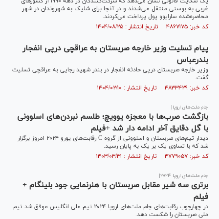
یک شکایت قانونی نشان می‌دهد که شرکت‌کنندگان در دهه ۱۹۹۰ از کشور‌های
غربی به بوسنی منتقل می‌شدند و در آنجا برای شلیک به شهروندان در شهر
محاصره‌شده سارایوو پول پرداخت می‌کردند.
کد خبر: ۴۸۶۷۱۷۵ تاریخ انتشار : ۱۴۰۴/۰۸/۲۵
پیام تسلیت وزیر خارجه صربستان به عراقچی درپی انفجار
بندرعباس
وزیر خارجه صربستان درپی حادثه انفجار در بندر شهید رجایی به عراقچی تسلیت
گفت.
کد خبر: ۴۸۳۳۴۲۹ تاریخ انتشار : ۱۴۰۴/۰۲/۱۰
جام ملت‌های اروپا|
بازگشت صرب‌ها با معجزه یوویچ؛ طلسم نبردن‌های اسلوونی
با گل دقایق آخر ادامه دار شد +فیلم
دیدار تیم‌های صربستان و اسلوونی از گروه C رقابت‌های یورو ۲۰۲۴ امروز برگزار
شد که با تساوی یک بر یک به پایان رسید.
کد خبر: ۴۷۷۹۰۵۷ تاریخ انتشار : ۱۴۰۳/۰۳/۳۱
جام ملت‌های اروپا ۲۰۲۴|
برتری سه شیر مقابل صربستان با هنرنمایی جود بلینگام +
فیلم
در چهارچوب رقابت‌های جام ملت‌های اروپا ۲۰۲۴ تیم ملی انگلیس موفق شد تیم
ملی صربستان را شکست دهد.