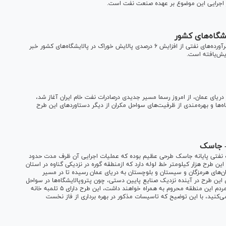
 اجرایی این موضوع بر عهده صنعت نفت است.
مدیر هماهنگی و نظارت بر عملیات شرکت ملی پالایش و پخش فرآورده‌های نفتی از افزایش ۶ درصدی پالایش خوراک در پالایشگاه‌های کشور خبر
یای عمان، از امروز رسما مسیر جدیدی درصادرات نفت خام ایران آغاز شد،
‌ها و بهره‌مندی از ظرفیت‌های سواحل مکران از دیگر دستاورد‌های این طرح
- جاسک
 نفتی پایانه جاسک طرحی عظیم بوده که عملیات اجرایی آن ظرف مدت حدود
این طرح هزار کیلومتر خط لوله دارد که ازمنطقه گوره در نزدیکی گناوه در استان
ان‌های هرمزگان و سیستان و بلوچستان به دریای عمان رسیده تا در مسیر
ی این طرح در آینده نزدیک صنایع پایین دستی، چون پتروپالایشگاه‌ها در سواحل
مستعد مکران ساخته خواهد شد که تمدن جدید صنعتی را برای مردم این منطقه محروم به همراه خواهند داشت، این طرح دارای ۵ تلمبه خانه
ی‌کنید، با این توضیح که تاسیسات مذکور در بهره برداری از فاز نخست