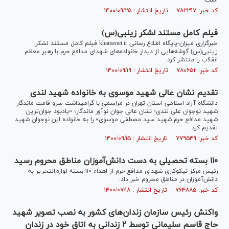
است.
کد خبر: ۷۸۲۲۹۷ تاریخ انتشار : ۱۴۰۰/۰۹/۲۵
فیلم کامل مستند لشکر زینبی(س)
خبرگزاری میزان-پایگاه اطلاع رسانی khamenei.ir فیلم کامل مستند لشکر
زینبی(س) گوشه‌هایی از دیدار خانواده‌های شهدای مدافع حرم با رهبر معظم
انقلاب را منتشر کرد.
کد خبر: ۷۸۰۶۵۲ تاریخ انتشار : ۱۴۰۰/۰۹/۱۹
تقدیم نشان عالی شهید موسوی به خانواده شهید لندی
دانشگاه آزاد اسلامی استان تهران در مراسمی با گرامیداشت سرو قامت ماندگار
شهید نوجوان علی لندی؛ نشان عالی جوان نوآور ماندگار؛ «یادبود جوان‌ترین
شهید مدافع حرم شهید سید مصطفی موسوی» را به خانواده این نوجوان شهید
تقدیم کرد.
کد خبر: ۷۷۹۵۴۹ تاریخ انتشار : ۱۴۰۰/۰۹/۱۵
۱۱۰ بسته تحصیلی به دست دانش‌آموزان مناطق محروم رسید
رئیس مرکز نیکوکاری شهدای مدافع حرم از اهداء ۱۱۰ بسته لوازم‌التحریر به
دانش‌آموزان در مناطق محروم خبر داد.
کد خبر: ۷۶۴۸۸۵ تاریخ انتشار : ۱۴۰۰/۰۷/۱۸
واکنش رئیس سازمان زندان‌های کشور به نصب تصویر شهید
حاج قاسم سلیمانی توسط ۲ زندانی به اتاق خود در زندان