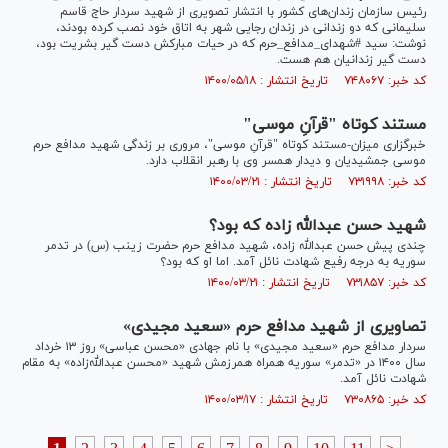
رئیس سازمان زندان‌های کشور با انتشار تصویری از شهید سردار حاج قاسم
سلیمانی که دو زندانی در زندان رجایی شهر به اتاق خود نصب کرده بودند،
نوشت: سید #شهدای_مدافع_حرم که در حیات مبارکش دست گیر بشریت بود،
دست گیر زندانیان هم هست.
کد خبر: ۷۴۸۰۶۷ تاریخ انتشار : ۱۴۰۰/۰۵/۱۸
مستند کوتاه "قرآنِ موسی"
خبرگزاری میزان-مستند کوتاه "قرآنِ موسی"، مروری بر زندگی شهید مدافع حرم
موسی جمشیدیان و دیدار همسر وی با رهبر انقلاب دارد.
کد خبر: ۷۳۱۹۹۸ تاریخ انتشار : ۱۴۰۰/۰۳/۲۱
شهید حسن عبدالله زاده که بود؟
چندی پیش حسن عبدالله زاده، شهید مدافع حرم حضرت زینب (س) در تدمر
سوریه به درجه رفیع شهادت نائل آمد. اما او که بود؟
کد خبر: ۷۳۱۸۵۷ تاریخ انتشار : ۱۴۰۰/۰۳/۲۱
تصاویری از شهید مدافع حرم «سعید مجیدی»
سردار مدافع حرم «سعید مجیدی» با نام جهادی «محسن عباسی» روز ۱۳ خرداد
سال ۱۴۰۰ در «تدمر» سوریه همراه همرزمش شهید «محسن عبدالله‌زاده» به مقام
شهادت نائل آمد.
کد خبر: ۷۳۰۸۶۵ تاریخ انتشار : ۱۴۰۰/۰۳/۱۷