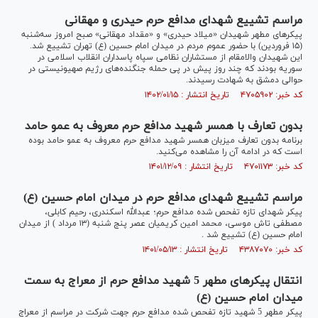
مراسم تشییع شهدای مدافع حرم حیدری و مهقانی
پیکر‌های مطهر شهیدان «میلاد حیدری» و «مقداد مهقانی» صبح امروز سه‌شنبه
(۱۵ فروردین) با حضور عموم مردم در میدان امام حسین (ع) تهران تشییع شد.
این شهیدان والامقام از مستشاران نظامی سپاه پاسداران انقلاب اسلامی در
سوریه بودند که چند روز پیش در پی حمله جنگنده‌های رژیم صهیونیستی در
حوالی دمشق به شهادت رسیدند.
کد خبر: ۴۷۰۵۹۰۲ تاریخ انتشار : ۱۴۰۲/۰۱/۱۵
بدون تعارف با همسر شهید مدافع حرم معروف به عمو حامد
برنامه بدون تعارف میزبان همسر شهید مدافع حرم معروف به عمو حامد بوده
است که در ادامه آن را مشاهده می‌کنید.
کد خبر: ۴۷۰۱۱۷۳ تاریخ انتشار : ۱۴۰۱/۱۲/۰۹
مراسم تشییع شهدای مدافع حرم در میدان امام حسین (ع)
پیکر شهدای تازه تفحص شده مدافع حرم؛ عبدالله اسکندری، رحیم کابلی،
مصطفی تاش موسی، محمد امین کریمیان عصر پنج شنبه (۱۳ مرداد ) از میدان
امام حسین (ع) تشییع شد .
کد خبر: ۴۳۸۷۰۷۰ تاریخ انتشار : ۱۴۰۱/۰۵/۱۳
انتقال پیکرهای مطهر 5 شهید مدافع حرم از معراج به سمت
میدان امام حسین (ع)
پیکر مطهر 5 شهید تازه تفحص شده مدافع حرم جهت شرکت در مراسم از معراج