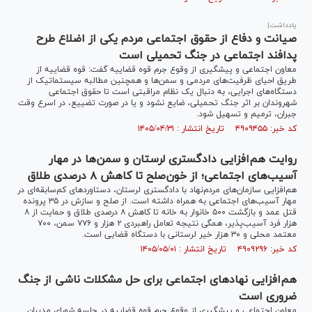
یادداشت|
صیانت و دفاع از حقوق اجتماعی مردم یکی از اضلاع طرح
پدافند اجتماعی در جنگ تحمیلی است
معاون اجتماعی و پیشگیری از وقوع جرم قوه قضاییه گفت: قوه قضاییه از
طریق احیای ظرفیت‌های مردمی و سمن‌ها و همچنین مطالبه سیستماتیک از
دستگاه‌های اجرایی، به دنبال یک نظام مراقبتی است تا حقوق اجتماعی
شهروندان بر اثر جنگ تحمیلی، ضایع نشود و یا در صورت تضییع، در اسرع وقت
جبران، ترمیم و تسهیل شود.
کد خبر: ۴۹۰۹۴۵۵ تاریخ انتشار : ۱۴۰۵/۰۴/۳۱
روایت هم‌افزایی دادگستری لرستان و سمن‌ها در مهار
آسیب‌های اجتماعی؛ از خون‌صلح تا کاهش ۸ درصدی طلاق
هم‌افزایی سازمان‌های مردم‌نهاد با دادگستری لرستان، دستاورد‌های کم‌سابقه‌ای در
مهار آسیب‌های اجتماعی به همراه داشته است. از صلح و سازش در ۳۵ پرونده
قتل عمد و بازگشت ۵۰۰ خانوار به خانه تا کاهش ۸ درصدی طلاق و حمایت از ۸
هزار فرد آسیب‌پذیر، همگی نتیجه تعامل راهبردی ۲ هزار و ۷۷۶ سمن، ۷۰۰
معتمد محلی و ۳۰ هزار خیر لرستانی با دستگاه قضایی است.
کد خبر: ۴۹۰۹۲۹۶ تاریخ انتشار : ۱۴۰۵/۰۵/۰۱
هم‌افزایی نهاد‌های اجتماعی برای حل مشکلات ناشی از جنگ
ضروری است
معاون اجتماعی و پیشگیری از وقوع جرم قوه قضاییه در جلسه شورای مدیران