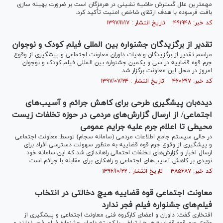
مهمترین علل گسترش حاشیه نشینی در هرمزگان است بر ضرورت بهینه سازی
بافت فرسوده با هدف ارتقای شاخص امنیت تأکید کرد.
کد خبر: ۴۹۱۹۴۸ تاریخ انتشار : ۱۳۹۷/۱۱/۱۷
تقدیر از برگزیدگان جشنواره بین المللی فیلم کودک و نوجوان
مراسم تقدیر از برگزیدگان و هیات داوران معاونت اجتماعی و پیشگیری از وقوع
جرم قوه قضاییه در سی و یکمین جشنواره بین المللی فیلم کودک و نوجوان
امروز در محل این معاونت برگزار شد.
کد خبر: ۴۶۰۲۹۷ تاریخ انتشار : ۱۳۹۷/۰۷/۲۴
دیده‌بان پیشگیری طرحی برای کاهش جرائم و آسیب‌های
اجتماعی/ از ارسال گزارش‌های مردمی در حوزه تخلفات زیست
محیطی تا اعلام جرم علیه جرایم عمومی
در حالی سیستم جامع اطلاعات مردمی (سامانه سجام) توسط معاونت اجتماعی
و پیشگیری از وقوع جرم قوه قضاییه به منظور سهولت دسترسی افراد برای
ارسال اخبار و گزارش‌های تخلفات احتمالی راه‎اندازی شد که این سامانه خود
نویدی بر کاهش آسیب‌های اجتماعی و راهکاری برای مقابله با جرائم است.
کد خبر: ۳۸۵۶۸۷ تاریخ انتشار : ۱۳۹۶/۱۰/۲۲
معاونت اجتماعی قوه قضاییه هیچ دخالتی در انتخاب
فیلم‌های جشنواره فیلم فجر ندارد
افتخاری گفت: داوران و اعضای کارگروه فنی معاونت اجتماعی و پیشگیری از