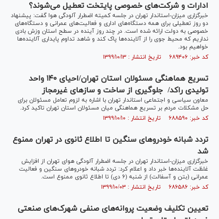
ادارات و شرکت‌های خصوصی پایتخت تعطیل می‌شوند؟
خبرگزاری میزان-استاندار تهران در جلسه کمیته اضطرار آلودگی هوا گفت: پیشنهاد
دو روز تعطیلی برای همه دستگاه‌های اداری و فعالیت‌های عمرانی و دستگاه‌های
خصوصی به دولت ارائه شده است. در چند روز آینده در سطح استان وزش بادی
نداریم که محیط جوی را از آلاینده‌ها پاک کند و شاهد تداوم پایداری آلاینده‌ها
خواهیم بود.
کد خبر: ۶۸۹۴۰۶ تاریخ انتشار : ۱۳۹۹/۱۰/۱۳
تسریع هماهنگی مسئولان استان تهران/احیای ۱۴۰ واحد
تولیدی راکد/ جلوگیری از ساخت و ساز‌های غیرمجاز
معاون سیاسی و اجتماعی استاندار تهران با اشاره به لزوم تعامل مسئولان برای
حل مشکلات مردم بر تسریع هماهنگی میان مسئولان استان تهران تاکید کرد.
کد خبر: ۶۸۸۵۹۰ تاریخ انتشار : ۱۳۹۹/۱۰/۱۰
تردد شبانه خودرو‌های سنگین تا اطلاع ثانوی در تهران ممنوع
شد
خبرگزاری میزان-استاندار تهران در جلسه اضطرار آلودگی هوای تهران از افزایش
غلظت آلاینده‌ها خبر داد و اعلام کرد: تردد شبانه خودرو‌های سنگین و فعالیت
عمرانی (بتن و آسفالت) از شنبه (۶ دی) تا اطلاع ثانوی ممنوع است.
کد خبر: ۶۸۶۵۸۶ تاریخ انتشار : ۱۳۹۹/۱۰/۰۳
تعیین تکلیف وضعیت پروانه‌های صنفی شهرک‌های صنعتی