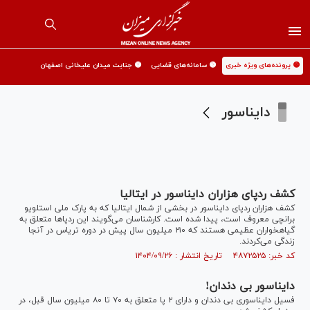
🟡 پرونده‌های ویژه خبری
🟡 سامانه‌های قضایی
🟡 جنایت میدان علیخانی اصفهان
دایناسور
کشف ردپای هزاران دایناسور در ایتالیا
کشف هزاران ردپای دایناسور در بخشی از شمال ایتالیا که به پارک ملی استلویو
برانچی معروف است، پیدا شده است. کارشناسان می‌گویند این ردپا‌ها متعلق به
گیاهخواران عظیمی هستند که ۲۱۰ میلیون سال پیش در دوره تریاس در آنجا
زندگی می‌کردند.
کد خبر: ۴۸۷۲۵۲۵ تاریخ انتشار : ۱۴۰۴/۰۹/۲۶
دایناسور بی دندان!
فسیل دایناسوری بی دندان و دارای ۲ پا متعلق به ۷۰ تا ۸۰ میلیون سال قبل، در