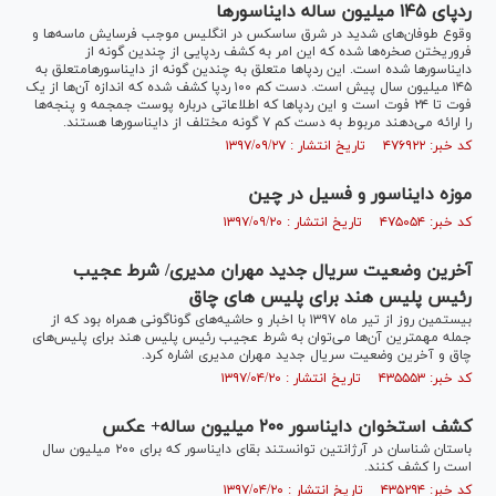
ردپای ۱۴۵ میلیون ساله دایناسور‌ها
وقوع طوفان‌های شدید در شرق ساسکس در انگلیس موجب فرسایش ماسه‌ها و
فروریختن صخره‌ها شده که این امر به کشف ردپایی از چندین گونه از
دایناسور‌ها شده است. این ردپا‌ها متعلق به چندین گونه از دایناسورهامتعلق به
۱۴۵ میلیون سال پیش است. دست کم ۱۰۰ ردپا کشف شده که اندازه آن‌ها از یک
فوت تا ۲۴ فوت است و این ردپا‌ها که اطلاعاتی درباره پوست جمجمه و پنجه‌ها
را ارائه می‌دهند مربوط به دست کم ۷ گونه مختلف از دایناسور‌ها هستند.
کد خبر: ۴۷۶۹۲۲ تاریخ انتشار : ۱۳۹۷/۰۹/۲۷
موزه دایناسور و فسیل در چین
کد خبر: ۴۷۵۰۵۴ تاریخ انتشار : ۱۳۹۷/۰۹/۲۰
آخرین وضعیت سریال جدید مهران مدیری/ شرط عجیب
رئیس پلیس هند برای پلیس های چاق
بیستمین روز از تیر ماه ۱۳۹۷ با اخبار و حاشیه‌های گوناگونی همراه بود که از
جمله مهمترین آن‌ها می‌توان به شرط عجیب رئیس پلیس هند برای پلیس‌های
چاق و آخرین وضعیت سریال جدید مهران مدیری اشاره کرد.
کد خبر: ۴۳۵۵۵۳ تاریخ انتشار : ۱۳۹۷/۰۴/۲۰
کشف استخوان دایناسور ۲۰۰ میلیون ساله+ عکس
باستان شناسان در آرژانتین توانستند بقای دایناسور که برای ۲۰۰ میلیون سال
است را کشف کنند.
کد خبر: ۴۳۵۲۹۴ تاریخ انتشار : ۱۳۹۷/۰۴/۲۰