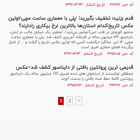
کد خبر: ۳۲۸۶۱۱ تاریخ انتشار : ۱۳۹۶/۰۴/۲۳
قدم بزنید؛ تخفیف بگیرید! /پلی با معماری ساعت مچی/اولین
عکس تاریخ/کدام استان‌ها بالاترین نرخ بیکاری رادارند؟
منشور کوروش در قلب لس‌آنجلس می‌تپد!، تصاویر یک خیابان جالب در لندن،
دایناسور ۱۳۲ میلیون ساله در کارخانه آجرپزی کشف شد، پلی با معماری ساعت
مچی، ۱۴ تیر: سالگرد درگذشت کسی که اولین عکس تاریخ را گرفت و ... از اخبار
برگزیده فضای مجازی امروز است.
کد خبر: ۳۲۵۸۰۵ تاریخ انتشار : ۱۳۹۶/۰۴/۱۴
قدیمی ترین پروتئین بافتی از دایناسور کشف شد+عکس
محققان توانستند از استخوان های دنده فسیل 195 میلیون ساله یک دایناسور
پروتئین کاملا حفظ شده بافتی را بدست آورند.
کد خبر: ۲۷۴۶۲۱ تاریخ انتشار : ۱۳۹۵/۱۱/۱۳
1
2
>