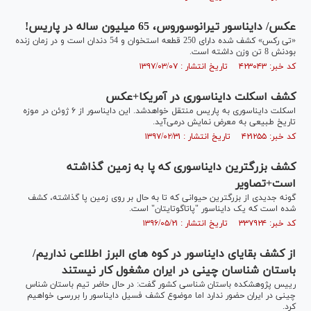
عکس/ دایناسور تیرانوسوروس، 65 میلیون ساله در پاریس!
«تی رکس» کشف شده دارای 250 قطعه استخوان و 54 دندان است و در زمان زنده
بودنش 8 تن وزن داشته است.
کد خبر: ۴۲۳۰۴۳ تاریخ انتشار : ۱۳۹۷/۰۳/۰۷
کشف اسکلت دایناسوری در آمریکا+عکس
اسکلت دایناسوری به پاریس منتقل خواهدشد. این دایناسور از ۶ ژوئن در موزه
تاریخ طبیعی به معرض نمایش درمی‌آید.
کد خبر: ۴۲۱۲۵۵ تاریخ انتشار : ۱۳۹۷/۰۲/۳۱
کشف بزرگترین دایناسوری که پا به زمین گذاشته
است+تصاویر
گونه جدیدی از بزرگترین حیوانی که تا به حال بر روی زمین پا گذاشته، کشف
شده است که یک دایناسور "پاتاگوتایتان" است.
کد خبر: ۳۳۷۹۲۴ تاریخ انتشار : ۱۳۹۶/۰۵/۲۱
از کشف بقایای دایناسور در کوه های البرز اطلاعی نداریم/
باستان شناسان چینی در ایران مشغول کار نیستند
رییس پژوهشکده باستان شناسی کشور گفت: در حال حاضر تیم باستان شناس
چینی در ایران حضور ندارد اما موضوع کشف فسیل دایناسور را بررسی خواهیم
کرد.