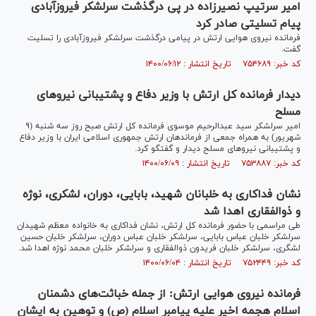
امیر سرتیپ نصیرزاده در پی درگذشت سرلشکر فیروزآبادی
پیام تسلیتی صادر کرد
فرمانده نیروی هوایی ارتش در پیامی درگذشت سرلشکر فیروزآبادی را تسلیت
گفت.
کد خبر: ۷۵۴۶۸۹ تاریخ انتشار : ۱۴۰۰/۰۶/۱۲
دیدار فرمانده کل ارتش با وزیر دفاع و پشتیبانی نیرو‌های
مسلح
امیر سرلشکر سید عبدالرحیم موسوی فرمانده کل ارتش صبح روز سه شنبه (۹
شهریور) به همراه جمعی از فرماندهان ارتش جمهوری اسلامی ایران با وزیر دفاع
و پشتیبانی نیرو‌های مسلح دیدار و گفتگو کرد.
کد خبر: ۷۵۳۸۸۷ تاریخ انتشار : ۱۴۰۰/۰۶/۰۹
نشان فداکاری به خلبانان شهید، بابایی، دوران، لشکری، نوژه
و ذوالفقاری اهدا شد
طی مراسمی با حضور فرمانده کل ارتش، نشان فداکاری به خانواده معظم شهیدان
سرلشکر خلبان عباس بابایی، سرلشکر خلبان عباس دوران، سرلشکر خلبان حسین
لشگری، سرلشکر خلبان فریدون ذوالفقاری و سرلشکر خلبان محمد نوژه اهدا شد.
کد خبر: ۷۵۲۴۴۹ تاریخ انتشار : ۱۴۰۰/۰۶/۰۴
فرمانده نیروی هوایی ارتش: از جمله خباثت‌های دشمنان
اسلام هجمه اخیر علیه پیامبر اسلام (ص) و توهین به ایشان