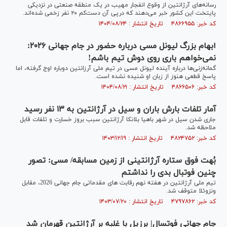
رسانه‌های آرژانتین از وقوع انفجار مهیب در یک منطقه صنعتی در نزدیکی
پایتخت این کشور خبر می‌دهند که درپی آن دست‌کم ۲۰ نفر زخمی شده‌اند.
کد خبر: ۴۸۶۶۹۵۵ تاریخ انتشار : ۱۴۰۴/۰۸/۲۴
ابهام بزرگ لیونل مسی درباره حضور در جام جهانی ۲۰۲۶:
نمی‌خواهم باری روی دوش تیم باشم!
گمانه‌زنی‌ها درباره آینده لیونل مسی در تیم ملی آرزانتین دوباره اوج گرفته، اما
پاسخ قطعی هنوز از زبان او شنیده نشده است.
کد خبر: ۴۸۶۶۵۰۶ تاریخ انتشار : ۱۴۰۴/۰۸/۲۱
آمار تلفات بارش باران و سیل در آرژانتین به ۱۳ نفر رسید
جاری شدن سیل در شهر باهیا بلانکا آرژانتین سبب بروز خسارت و تلفات قابل
ملاحظه شد.
کد خبر: ۴۸۲۴۷۵۲ تاریخ انتشار : ۱۴۰۳/۱۲/۱۹
بُهت فوق ستاره آرژانتینی از زمین مسابقه/ مسی: تصور
چنین فوتبال بدی را نداشتم
تیم ملی آرژانتین در هفته نهم رقابت های مقدماتی جام جهانی 2026، مقابل
ونزوئلا متوقف شد.
کد خبر: ۴۷۹۷۸۶۲ تاریخ انتشار : ۱۴۰۳/۰۷/۲۰
جام جهانی فوتسال| برزیل با غلبه بر آرژانتین قهرمان شد