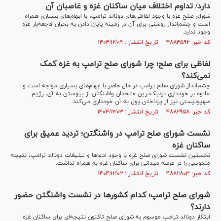
دارد/ تداوم اختلاف میان ساکنان غزه و غاصبان آن
شورای صلح غزه با وجود لفاظی‌های دونالد ترامپ، با ابهام‌های بسیاری همراه
است و چشم‌انداز روشنی برای آن در زمینه پایان دادن به بحران فاجعه‌بار غزه
وجود ندارد.
کد خبر: ۴۸۸۳۵۹۲ تاریخ انتشار : ۱۴۰۴/۱۲/۰۹
لفاظی برای صلح؛ چرا شورای صلح ترامپ به غزه کمک
نمی‌کند؟
چشم‌انداز شورای صلح ترامپ در حال حاضر با ابهام‌های بسیاری مواجه است و
علاوه بر خودداری نزدیک‌ترین متحدان واشنگتن از پیوستن به آن، رژیم
صهیونیستی نیز از پرداختن پول به آن خودداری می‌کند.
کد خبر: ۴۸۸۲۹۵۸ تاریخ انتشار : ۱۴۰۴/۱۲/۰۳
نشست شورای صلح ترامپ در واشنگتن؛ تردید عمیق برای
ساکنان غزه
نخستین نشست شورای صلح غزه با وجود ادعاها و تبلیغات دونالد ترامپ، نتیجه
ملموسی را در عرصه میدانی برای ساکنان غزه به همراه نداشت.
کد خبر: ۴۸۸۲۸۰۳ تاریخ انتشار : ۱۴۰۴/۱۲/۰۲
شورای صلح ترامپ؛ کدام کشورها در نشست واشنگتن حضور
دارند؟
ابتکار دونالد ترامپ موسوم به شورای صلح تاکنون نتیجه‌ای برای ساکنان غزه