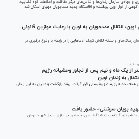
 مرداد ۱۴۰۴) با اقدامات شبانه روزی و جهادی سازمان زندان‌ها و تلاش‌های مرکز حفاظت و اطلاعات قوه قضاییه،
 کوهی از آوارِ اوین برداشته و اقامتگاه جدید مددجویان مهیای اسکان شد.
اوین/ انتقال مددجویان به اوین با رعایت موازین قانونی
 رسانه‌های وابسته تلاش کردند ادعا‌هایی را در رابطه با وقوع درگیری در
رت گرفت؛
تر از یک ماه و نیم پس از تجاوز وحشیانه رژیم
قال به زندان اوین
وم تیر ۱۴۰۴، زمانی که زندان اوین هدف حمله رژیم صهیونیستی قرار گرفت، روند بازگشت زندانیان به این زندان
«شهید پویان سرشتی» حضور یافت
ه شهدای گرانقدر بازداشتگاه اوین، با حضور در منزل سرباز شهید پویان