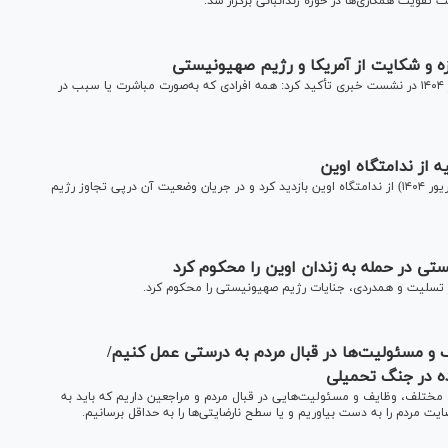
تقویت همکاری‌ها در حوزه زندانبانی برگزار شد.
اصغر جهانگیر، سخنگوی قوه قضاییه امروز چهارشنبه ۲۵ شهریور ۱۴۰۴ در نشست خبری تأکید کرد: همه افرادی که به‌صورت مباشرت یا سبب در
 از ندامتگاه اوین
هیئت حقوق بشری وزارت امور خارجه روسیه روز دوشنبه (۱۷ شهریور ۱۴۰۴) از ندامتگاه اوین بازدید کرد و در جریان وضعیت آن درپی تجاوز رژیم
 در حمله به زندان اوین را محکوم کرد
ر تسلیت و همدردی، جنایات رژیم صهیونیستی را محکوم کرد.
 و مسئولیت‌ها در قبال مردم به درستی عمل کنیم/
ه در جنگ تحمیلی
 مختلف، وظایف و مسئولیت‌هایی در قبال مردم و مراجعین داریم که باید به
ایت مردم را به دست بیاوریم و یا سطح نارضایتی‌ها را به حداقل برسانیم.