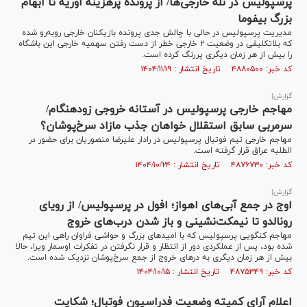
پرسپولیس در تله خارجی‌ها/ از پرونده پرهزینه اوریه تا ابهام
بزرگ بیفوما
مدیریت پرسپولیس در حالی با چالش جدی پرونده بازیکنان خارجی روبه‌رو شده
که بلاتکلیفی در وضعیت ۲ خارجی خطر از دست رفتن سهمیه خارجی این باشگاه
را بیش از هر زمان دیگری پررنگ کرده است.
کد خبر: ۴۸۸۰۵۰۰ تاریخ انتشار : ۱۴۰۴/۱۱/۱۹
گزارش|
مهاجم خارجی پرسپولیس در آستانه خروجی زودهنگام/
سرمربی سابق استقلال خواهان جذب مازاد سرخ‌پوشان؟
مهاجم خارجی تیم فوتبال پرسپولیس در رادار علیرضا منصوریان برای حضور در
الطلبه عراق قرار گرفته است.
کد خبر: ۴۸۷۶۷۳۰ تاریخ انتشار : ۱۴۰۴/۱۰/۲۴
گزارش|
اوج در جمع آبی‌های اهواز؛ افول در پرسپولیس/ از رویای
رونالدو تا نیمکت‌نشینی و باز شدن درب‌های خروج
مهاجم کنگویی پرسپولیس که با امید‌های بزرگ و حواشی فراوان راهی این تیم
شده بود، پس از عملکردی دور از انتظار و قرار نگرفتن در تفکرات اوسمار ویرا، حالا
بیش از هر زمان دیگری به در‌های خروج از جمع سرخ‌پوشان نزدیک شده است.
کد خبر: ۴۸۷۵۳۴۹ تاریخ انتشار : ۱۴۰۴/۱۰/۱۵
اعلام آرای کمیته وضعیت فدراسیون فوتبال؛ شکایت