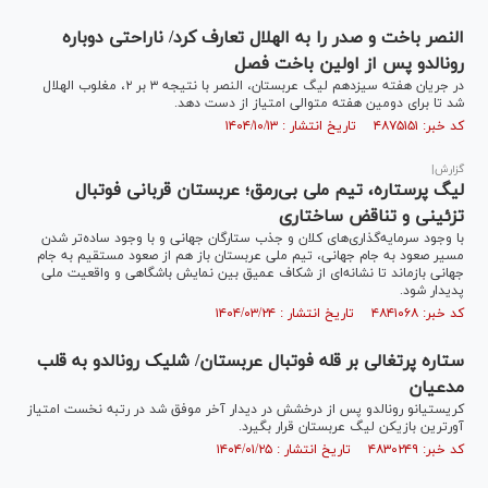
النصر باخت و صدر را به الهلال تعارف کرد/ ناراحتی دوباره
رونالدو پس از اولین باخت فصل
در جریان هفته سیزدهم لیگ عربستان، النصر با نتیجه ۳ بر ۲، مغلوب الهلال
شد تا برای دومین هفته متوالی امتیاز از دست دهد.
کد خبر: ۴۸۷۵۱۵۱ تاریخ انتشار : ۱۴۰۴/۱۰/۱۳
گزارش|
لیگ پرستاره، تیم ملی بی‌رمق؛ عربستان قربانی فوتبال
تزئینی و تناقض ساختاری
با وجود سرمایه‌گذاری‌های کلان و جذب ستارگان جهانی و با وجود ساده‌تر شدن
مسیر صعود به جام جهانی، تیم ملی عربستان باز هم از صعود مستقیم به جام
جهانی بازماند تا نشانه‌ای از شکاف عمیق بین نمایش باشگاهی و واقعیت ملی
پدیدار شود.
کد خبر: ۴۸۴۱۰۶۸ تاریخ انتشار : ۱۴۰۴/۰۳/۲۴
ستاره پرتغالی بر قله فوتبال عربستان/ شلیک رونالدو به قلب
مدعیان
کریستیانو رونالدو پس از درخشش در دیدار آخر موفق شد در رتبه نخست امتیاز
آورترین بازیکن لیگ عربستان قرار بگیرد.
کد خبر: ۴۸۳۰۲۴۹ تاریخ انتشار : ۱۴۰۴/۰۱/۲۵