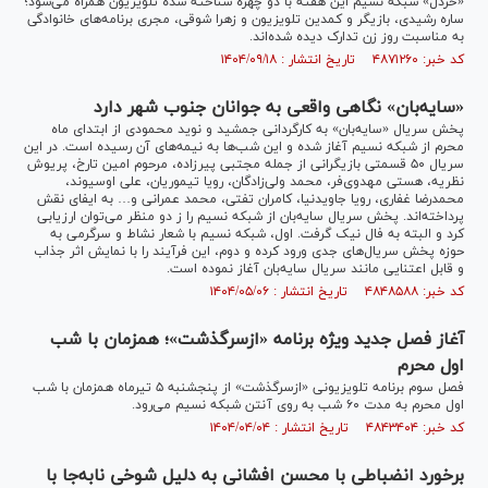
«خردل» شبکه نسیم این هفته با دو چهره شناخته شده تلویزیون همراه می‌شود؛
ساره رشیدی، بازیگر و کمدین تلویزیون و زهرا شوقی، مجری برنامه‌های خانوادگی
به مناسبت روز زن تدارک دیده شده‌اند.
کد خبر: ۴۸۷۱۲۶۰ تاریخ انتشار : ۱۴۰۴/۰۹/۱۸
«سایه‌بان» نگاهی واقعی به جوانان جنوب شهر دارد
پخش سریال «سایه‌بان» به کارگردانی جمشید و نوید محمودی از ابتدای ماه
محرم از شبکه نسیم آغاز شده و این شب‌ها به نیمه‌های آن رسیده است. در این
سریال ۵۰ قسمتی بازیگرانی از جمله مجتبی پیرزاده، مرحوم امین تارخ، پریوش
نظریه، هستی مهدوی‌فر، محمد ولی‌زادگان، رویا تیموریان، علی اوسیوند،
محمدرضا غفاری، رویا جاویدنیا، کامران تفتی، محمد عمرانی و… به ایفای نقش
پرداخته‌اند. پخش سریال سایه‌بان از شبکه نسیم را ز دو منظر می‌توان ارزیابی
کرد و البته به فال نیک گرفت. اول، شبکه نسیم با شعار نشاط و سرگرمی به
حوزه پخش سریال‌های جدی ورود کرده و دوم، این فرآیند را با نمایش اثر جذاب
و قابل اعتنایی مانند سریال سایه‌بان آغاز نموده است.
کد خبر: ۴۸۴۸۵۸۸ تاریخ انتشار : ۱۴۰۴/۰۵/۰۶
آغاز فصل جدید ویژه برنامه «ازسرگذشت»؛ همزمان با شب
اول محرم
فصل سوم برنامه تلویزیونی «ازسرگذشت» از پنجشنبه ۵ تیرماه همزمان با شب
اول محرم به مدت ۶۰ شب به روی آنتن شبکه نسیم می‌رود.
کد خبر: ۴۸۴۳۴۰۴ تاریخ انتشار : ۱۴۰۴/۰۴/۰۴
برخورد انضباطی با محسن افشانی به دلیل شوخی نابه‌جا با