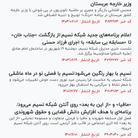
وزیر خارجه عربستان
محسن افشانی بازیگر و مجری پر حاشیه تلویزیون در پی شوخی با وزیر خارجه
کشور عربستان در برنامه «درنگ» توبیخ و تنبیه انضباطی شد.
کد خبر: ۴۸۳۱۹۲۳ تاریخ انتشار : ۱۴۰۴/۰۲/۰۲
اعلام برنامه‌های جدید شبکه نسیم/از بازگشت «جناب خان»
تا «مسابقه بی سابقه» با اجرای فرزاد حسنی
نشست خبری مدیران شبکه نسیم، دوشنبه ۱۹ شهریور در ساختمان امام صادق
(علیه السلام) صداوسیما برگزار شد.
کد خبر: ۴۷۹۲۲۷۲ تاریخ انتشار : ۱۴۰۳/۰۶/۱۹
نسیم با بهار رنگین می‌شود/نسیم با فصلی نو در ماه عاشقی
شبکه نسیم، به مناسبت فرا رسیدن عید نوروز دست خوش تغییرات می‌شود و
با شعار نشاط و سرگرمی به استقبال بهار می‌رود.
کد خبر: ۴۷۰۴۱۸۳ تاریخ انتشار : ۱۴۰۱/۱۲/۲۷
«مافیا» و «از این به بعد» روی آنتن شبکه نسیم می‌رود/
برنامه‌ای با هدف افزایش دانش قضایی و حقوق شهروندی
فصل اول مسابقه شهروند و مافیا با فرمتی متفاوت و مجموعه نمایشی «از این
به بعد» که اثری اجتماعی در قالب طنز آیتمی است، روی آنتن شبکه نسیم
می‌رود.
کد خبر: ۴۶۰۴۰۴۰ تاریخ انتشار : ۱۴۰۱/۱۱/۰۱