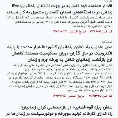
گزارش|
اقدام هدفمند قوه قضاییه در جهت اشتغال زندانیان/ ۱۲۰۰
زندانی در ندامتگاه‌های استان گلستان مشغول به کار هستند
مدیر بنیاد تعاون زندانیان گلستان با اشاره به تعداد مددجویانی که اشتغال به کار
دارند، گفت: طبق آخرین بررسی‌ها حدود هزار و ۲۰۰ زندانی در ندامتگاه‌های
استان مشغول به کار هستند.
کد خبر: ۴۷۶۸۰۲۱ تاریخ انتشار : ۱۴۰۳/۰۱/۲۷
گفت‌‍وگو|
مدیر عامل بنیاد تعاون زندانیان کشور: ۱۰ هزار مددجو با پابند
الکترونیک در حال گذران دوران محکومیت هستند/ کاهش
نرخ بازگشت زندانیان شاغل به چرخه جرم و زندان
مدیر عامل بنیاد تعاون زندانیان کشور گفت: در حال حاضر ۱۰ هزار نفر از پابند
استفاده می‌کنند. ایجاد زیرساخت‌ها و تولید و توسعه پابند‌ها جزو
مسئولیت‌های ما بود که بنیاد تعاون زندانیان در سال ۹۷ به این موضوع ورود کرد
تا آبان ۹۹ حدود ۴۷۰۰ دستگاه پابند تولید و تحویل سازمان زندان‌ها دادیم و در
سال ۱۴۰۰ و ۱۴۰۱ تعداد پابند‌ها به ۴۰ هزار مورد رسید که از این تعداد حدود ۱۰
هزار مورد در حال بهره برداری است. ۳۰ هزار پابند در اختیار سازمان زندان‌هاست
که منتظر صدور احکام قضایی است
کد خبر: ۴۷۶۵۳۲۵ تاریخ انتشار : ۱۴۰۳/۰۱/۱۵
تلاش ویژه قوه قضاییه در بازاجتماعی کردن زندانیان/
راه‌اندازی کارخانه تولید دوچرخه و موتورسیکلت در زندان‌ها در