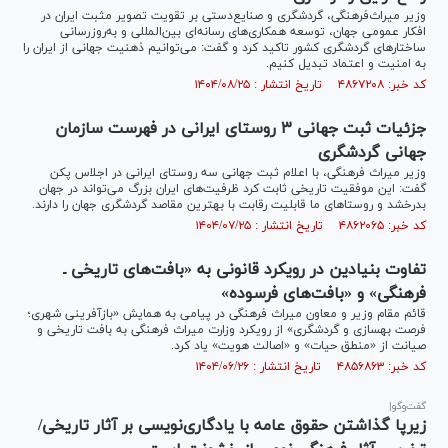
وزیر میراث‌فرهنگی، گردشگری و صنایع‌دستی بر تقویت تصویر مثبت ایران در
افکار عمومی جهان، توسعه همکاری‌های رسانه‌ای بین‌المللی و به‌روزرسانی
ساختارهای گردشگری کشور تاکید کرد و گفت: می‌توانیم ذهنیت جهانی از ایران را
به امنیت و اعتماد تبدیل کنیم.
کد خبر: ۴۸۶۷۲۰۸ تاریخ انتشار : ۱۴۰۴/۰۸/۲۵
جزئیات ثبت جهانی ۳ روستای ایرانی در فهرست سازمان
جهانی گردشگری
وزیر میراث فرهنگی، با اعلام ثبت جهانی سه روستای ایرانی در اجلاس پکن
گفت: این موفقیت تاریخی ثابت کرد ظرفیت‌های ایران بزرگ می‌تواند در جهان
بدرخشد و روستا‌های ما قابلیت رقابت با بهترین مقاصد گردشگری جهان را دارند.
کد خبر: ۴۸۶۲۰۶۵ تاریخ انتشار : ۱۴۰۴/۰۷/۲۵
تفاوت بنیادین در رویکرد قانونی به «بافت‌های تاریخی ـ
فرهنگی» و «بافت‌های فرسوده»
قائم مقام وزیر و معاون میراث فرهنگی در پیامی به همایش «بازآفرینی شهری؛
فرصت بهسازی و گردشگری» از رویکرد وزارت میراث فرهنگی به بافت تاریخی و
صیانت از «منطق حیات» و «اصالت هویت» یاد کرد.
کد خبر: ۴۸۵۶۸۶۳ تاریخ انتشار : ۱۴۰۴/۰۶/۲۶
گفت‌و‌گو|
زیرپا گذاشتن حقوق عامه با یادگاری‌نویسی بر آثار تاریخی/