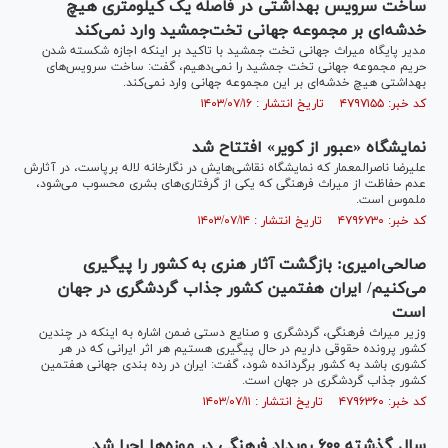
ساخت سرویس بهداشتی در فاصله یک کیلومتری هیچ
خدشه‌ای بر مجموعه جهانی تخت‌جمشید وارد نمی‌کند
مدیر پایگاه میراث جهانی تخت جمشید با تاکید بر اینکه اجازه شکسته شدن
حریم مجموعه جهانی تخت جمشید را نمی‌دهیم، گفت: ساخت سرویس‎‌های
بهداشتی هیچ خدشه‌ای بر این مجموعه جهانی وارد نمی‌کند.
کد خبر: ۴۷۹۷۱۵۵ تاریخ انتشار : ۱۴۰۳/۰۷/۱۶
نمایشگاه «عبور از کویر» افتتاح شد
علیرضا ناصرالمعمار که نمایشگاه نقاشی‌هایش در نگارخانه لاله برپاست، در آثارش
عدم حفاظت از میراث فرهنگی که یکی از گرفتاری‌های بشری محسوب می‌شود،
ملموس است.
کد خبر: ۴۷۹۶۷۳۰ تاریخ انتشار : ۱۴۰۳/۰۷/۱۴
صالحی‌امیری: بازگشت آثار هنری به کشور را پیگیری
می‌کنیم/ ایران هفتمین کشور جذاب گردشگری در جهان
است
وزیر میراث فرهنگی، گردشگری و صنایع دستی ضمن اشاره به اینکه در چندین
کشور پرونده حقوقی داریم در حال پیگیری هستیم هر اثر ایرانی که در هر
کشوری باشد به کشور برگردانده شود، گفت: ایران در رده بندی جهانی هفتمین
کشور جذاب گردشگری در جهان است.
کد خبر: ۴۷۹۶۳۶۰ تاریخ انتشار : ۱۴۰۳/۰۷/۱۱
سال گذشته ۶۰۰ رویداد فرهنگی در موزه‌ها اجرا شد