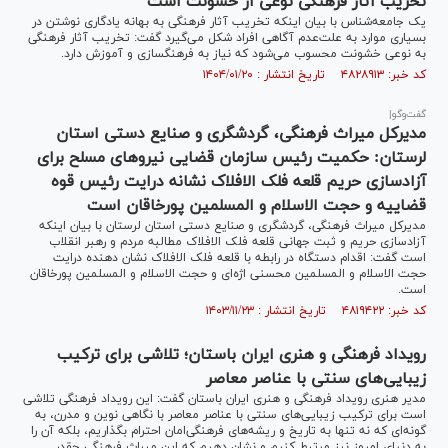
تخریب آثار فرهنگی نوعی از خشونت است
یک جامعه‌شناس با بیان اینکه تخریب آثار فرهنگی به بهانه یادگاری نوشتن در
بسیاری موارد به علت‌عدم آگاهی افراد شکل می‌گیرد گفت: تخریب آثار فرهنگی
به نوعی خشونت محسوب می‌شود که نیاز به فرهنگسازی و آموزش دارد.
کد خبر: ۴۸۲۸۹۱۳ تاریخ انتشار : ۱۴۰۴/۰۱/۲۰
گفت‌وگو|
مدیرکل میراث فرهنگی، گردشگری و صنایع دستی استان
لرستان: حکمیت رئیس سازمان قضایی نیروهای مسلح برای
آزادسازی حریم قلعه فلک الافلاک نشانه درایت رئیس قوه
قضاییه و حجت الاسلام و المسلمین پورخاقان است
مدیرکل میراث فرهنگی، گردشگری و صنایع دستی استان لرستان با بیان اینکه
آزادسازی حریم و ثبت جهانی قلعه فلک الافلاک مطالبه مردم و رهبر انقلاب
است گفت: اقدام دستگاه در رابطه با قلعه فلک الافلاک نشان دهنده درایت
حجت الاسلام و المسلمین محسنی اژه‌ای و حجت الاسلام و المسلمین پورخاقان
است.
کد خبر: ۴۸۱۹۴۲۲ تاریخ انتشار : ۱۴۰۳/۱۱/۲۳
رویداد فرهنگی و هنری ایران باستان؛ تلاشی برای ترکیب
زیبایی‌های سنتی با عناصر معاصر
مدیر هنری رویداد فرهنگی و هنری ایران باستان گفت: این رویداد فرهنگی تلاشی
است برای ترکیب زیبایی‌های سنتی با عناصر معاصر با نگاهی نوین و مدرن، به
گونه‌ای که نه تنها به تاریخ و ریشه‌های فرهنگی‌امان احترام بگذاریم، بلکه آن را
به دنیای امروز نیز مرتبط کنیم و نشان دهیم که این میراث فرهنگی چقدر