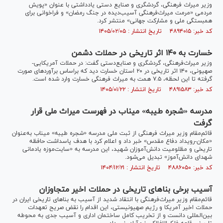
وزیر میراث فرهنگی، گردشگری و صنایع دستی یادداشتی با عنوان «پویش
مردمی «مرمت میراث‌فرهنگی آسیب‌دیده در جنگ رمضان» و فراخوانی برای
همبستگی ملی و مشارکت جهانی» منتشر کرد.
کد خبر: ۴۸۹۴۰۱۵ تاریخ انتشار : ۱۴۰۵/۰۲/۰۵
خسارت به ۱۴۰ اثر تاریخی در حملات دشمن
وزیر میراث‌فرهنگی، گردشگری و صنایع‌دستی گفت: در حملات آمریکایی-
صهیونی، ۱۴۰ اثر تاریخی در ۲۰ استان خسارت دید که براساس برآورد‌های صورت
گرفته تا این لحظه، ۷.۵ همت به میراث فرهنگی خسارت وارد شده است.
کد خبر: ۴۸۹۱۵۸۳ تاریخ انتشار : ۱۴۰۵/۰۱/۲۲
مدرسه «شجره طیبه» میناب در فهرست میراث ملی قرار
گرفت‌
قائم‌مقام وزیر میراث فرهنگی از ثبت ملی مدرسه «شجره طیبه» میناب به‌عنوان
«مکان-رویداد دفاع مقدس» خبر داد و اعلام کرد با هدف پاسداشت حافظه
تاریخی و مظلومیت دانش‌آموزان شهید، این مدرسه به «سایت‌موزه یادمانی
شهدای دانش‌آموز» تبدیل می‌شود.
کد خبر: ۴۸۸۶۰۵۰ تاریخ انتشار : ۱۴۰۴/۱۲/۲۱
آسیب برخی بنا‌های تاریخی در حملات اخیر متجاوزان
قائم‌مقام وزیر میراث‌فرهنگی با انتقاد شدید از آسیب به بناهای تاریخی ایران در
حملات اخیر آمریکا و رژیم صهیونیستی، این اقدام را نقض صریح تعهدات
بین‌المللی دانست و از تخریب کامل ساختمان اداری و آسیب جدی به محوطه