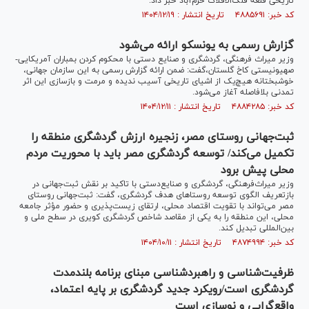
تاریخی قلعه فلک‌الافلاک خرم‌آباد خبر داد.
کد خبر: ۴۸۸۵۶۹۱ تاریخ انتشار : ۱۴۰۴/۱۲/۱۹
گزارش رسمی به یونسکو ارائه می‌شود
وزیر میراث فرهنگی، گردشگری و صنایع دستی با محکوم کردن بمباران آمریکایی-
صهیونیستی کاخ گلستان،گفت: ضمن ارائه گزارش رسمی به این سازمان جهانی،
خوشبختانه هیچ‌یک از اشیای تاریخی آسیب ندیده و مرمت و بازسازی این اثر
تمدنی بلافاصله آغاز می‌شود.
کد خبر: ۴۸۸۴۲۸۵ تاریخ انتشار : ۱۴۰۴/۱۲/۱۱
ثبت‌جهانی روستای مصر، زنجیره ارزش گردشگری منطقه را
تکمیل می‌کند/ توسعه گردشگری مصر باید با محوریت مردم
محلی پیش برود
وزیر میراث‌فرهنگی، گردشگری و صنایع‌دستی با تاکید بر نقش ثبت‌جهانی در
بازتعریف الگوی توسعه روستا‌های هدف گردشگری، گفت: ثبت‌جهانی روستای
مصر می‌تواند با تقویت اقتصاد محلی، ارتقای زیست‌پذیری و حضور مؤثر جامعه
محلی، این منطقه را به یکی از مقاصد شاخص گردشگری کویری در سطح ملی و
بین‌المللی تبدیل کند.
کد خبر: ۴۸۷۴۹۹۴ تاریخ انتشار : ۱۴۰۴/۱۰/۱۱
ظرفیت‌شناسی و راهبردشناسی مبنای برنامه بلندمدت
گردشگری است/رویکرد جدید گردشگری بر پایه اعتماد،
واقع‌گرایی و نوسازی است