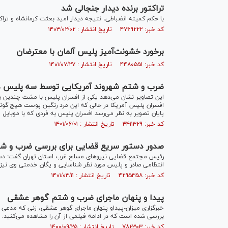
تراکتور برنده دیدار جنجالی شد
با حکم کمیته انضباطی، نتیجه دیدار امید بعثت کرمانشاه و تراکت
کد خبر: ۴۷۶۹۲۲۲ تاریخ انتشار : ۱۴۰۳/۰۲/۰۲
برخورد خشونت‌آمیز پلیس آلمان با معترضان
کد خبر: ۴۴۸۰۵۵۱ تاریخ انتشار : ۱۴۰۱/۰۷/۲۷
ضرب و شتم شهروند آمریکایی توسط سه پليس در
این تصاویر نشان می‌دهد یکی از افسران پلیس با مشت چندین ب
افسران پلیس آمریکا در حالی که این مرد رنگين پوست هیچ گونه
پایان تصویر به نظر می‌رسد افسران پلیس به فردی که با موبایل
کد خبر: ۴۴۱۱۳۲۹ تاریخ انتشار : ۱۴۰۱/۰۶/۰۱
صدور دستور سریع قضایی برای بررسی ضرب و شت
رئیس مجتمع قضایی نیروهای مسلح غرب استان تهران گفت: دست
انتظامی صادر و پلیس مورد نظر شناسایی و یگان خدمتی وی 
کد خبر: ۴۲۹۵۳۵۸ تاریخ انتشار : ۱۴۰۱/۰۳/۱۱
پیدا و پنهان ماجرای ضرب و شتم گوهر عشقی
خبرگزاری میزان-پیداو پنهان ماجرای گوهر عشقی، زنی که مدعی 
بررسی شده است که در ادامه فیلمی از آن را مشاهده می‌کنید.
کد خبر: ۷۸۲۳۰۳ تاریخ انتشار : ۱۴۰۰/۰۹/۲۵