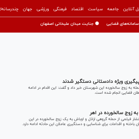
ل آنلاین
جامعه
سیاست
اقتصاد
فرهنگی
ورزشی
جهان
چندرسانه‌ا
سامانه‌های قضایی
🟡 جنایت میدان علیخانی اصفهان
پیگیری ویژه دادستانی دستگیر شدند
ه به زوج سالخورده این شهرستان خبر داد و گفت: این اقدام در ادامه
طان قضایی انجام شده است.
ه زوج سالخورده در اهر
شار فیلمی از حمله گروهی اراذل و اوباش به یک زوج سالخورده در این
باخته و اقدامات برای شناسایی و دستگیری عاملان این حادثه ادامه دارد.