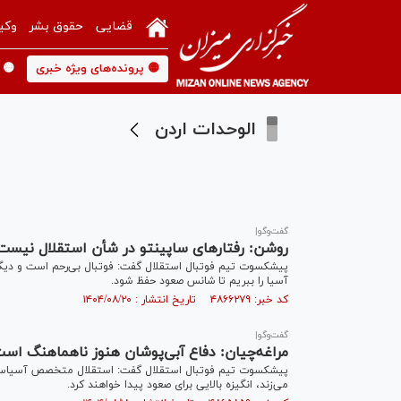
قضایی
حقوق بشر
وکی
🟡 پرونده‌های ویژه خبری
🟡 
الوحدات اردن
گفت‌و‌گو|
روشن: رفتارهای ساپینتو در شأن استقلال نیست/ 
آسیا را ببریم تا شانس صعود حفظ شود.
کد خبر: ۴۸۶۶۲۷۹ تاریخ انتشار : ۱۴۰۴/۰۸/۲۰
گفت‌وگو|
مراغه‌چیان: دفاع آبی‌پوشان هنوز ناهماهنگ ا
پیشکسوت تیم فوتبال استقلال گفت: استقلال متخصص آسیاست و ب
می‌زند، انگیزه بالایی برای صعود پیدا خواهند کرد.