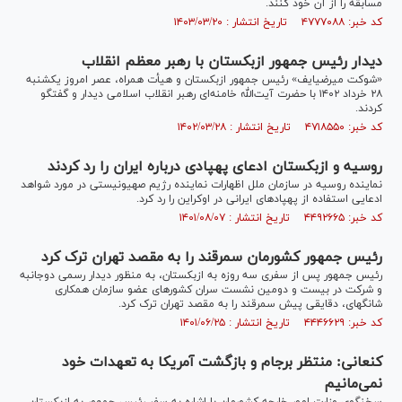
مسابقه را از آن خود کنند.
کد خبر: ۴۷۷۷۰۸۸ تاریخ انتشار : ۱۴۰۳/۰۳/۲۰
دیدار رئیس جمهور ازبکستان با رهبر معظم انقلاب
«شوکت میرضیایف» رئیس جمهور ازبکستان و هیأت همراه، عصر امروز یکشنبه
۲۸ خرداد ۱۴۰۲ با حضرت آیت‌الله خامنه‌ای رهبر انقلاب اسلامی دیدار و گفتگو
کردند.
کد خبر: ۴۷۱۸۵۵۰ تاریخ انتشار : ۱۴۰۲/۰۳/۲۸
روسیه و ازبکستان ادعای پهپادی درباره ایران را رد کردند
نماینده روسیه در سازمان ملل اظهارات نماینده رژیم صهیونیستی در مورد شواهد
ادعایی استفاده از پهپادهای ایرانی در اوکراین را رد کرد.
کد خبر: ۴۴۹۲۶۶۵ تاریخ انتشار : ۱۴۰۱/۰۸/۰۷
رئیس جمهور کشورمان سمرقند را به مقصد تهران ترک کرد
رئیس جمهور پس از سفری سه روزه به ازبکستان، به منظور دیدار رسمی دوجانبه
و شرکت در بیست و دومین نشست سران کشورهای عضو سازمان همکاری
شانگهای، دقایقی پیش سمرقند را به مقصد تهران ترک کرد.
کد خبر: ۴۴۴۶۶۲۹ تاریخ انتشار : ۱۴۰۱/۰۶/۲۵
کنعانی: منتظر برجام و بازگشت آمریکا به تعهدات خود
نمی‌مانیم