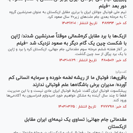
دور بعد +فیلم
تیم ملی فوتبال جوانان ایران با برتری مقابل ازبکستان به عنوان صدرنشین گروه
C به مرحله بعدی جام ملت‌های زیر۲۰ سال صعود کرد.
کد خبر: ۴۸۲۱۳۱۴ تاریخ انتشار : ۱۴۰۳/۱۲/۰۱
ازبک‌ها با برد مقابل کره‌شمالی موقتاً صدرنشین شدند/ ژاپن
با شکست چین یک گام دیگر به صعود نزدیک شد +فیلم
در آغاز هفته ششم مرحله سوم مقدماتی جام جهانی، ازبکستان کره‌ را برد و ژاپن
با یک برد پرگل از سد چین گذشت.
کد خبر: ۴۸۰۵۰۱۶ تاریخ انتشار : ۱۴۰۳/۰۸/۲۹
گفت‌وگو|
باقری‌ها: فوتبال ما از ریشه لطمه خورده و سرمایه انسانی کم
آورده/ مدیران برخی باشگاه‌ها علم فوتبالی ندارند
پیشکسوت فوتبال ایران گفت: شرایط فوتبال ایران عادی نیست و با این مدیریت
قطعاً تا چند سال آینده به مشکل خواهیم خورد امیدوارم فدراسیون به آکادمی‌ها
ورود کند.
کد خبر: ۴۷۷۷۹۱۸ تاریخ انتشار : ۱۴۰۳/۰۳/۲۵
مقدماتی جام جهانی| تساوی یک نیمه‌ای ایران مقابل
ازبکستان
نیمه اول دیدار تیم‌های ملی فوتبال ایران و ازبکستان در مرحله مقدماتی جام