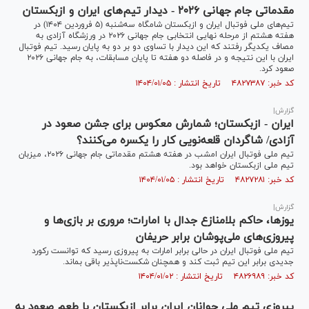
مقدماتی جام جهانی ۲۰۲۶ - دیدار تیم‌های ایران و ازبکستان
تیم‌های ملی فوتبال ایران و ازبکستان شامگاه سه‌شنبه (۵ فروردین ۱۴۰۴) در
هفته هشتم از مرحله نهایی انتخابی جام جهانی ۲۰۲۶ در ورزشگاه آزادی به
مصاف یکدیگر رفتند که این دیدار با تساوی دو بر دو به پایان رسید. تیم فوتبال
ایران با این نتیجه و در فاصله دو هفته تا پایان مسابقات، به جام جهانی ۲۰۲۶
صعود کرد.
کد خبر: ۴۸۲۷۳۸۷ تاریخ انتشار : ۱۴۰۴/۰۱/۰۵
گزارش|
ایران - ازبکستان؛ شمارش معکوس برای جشن صعود در
آزادی/ شاگردان قلعه‌نویی کار را یکسره می‌کنند؟
تیم ملی فوتبال ایران امشب در هفته هشتم مقدماتی جام جهانی ۲۰۲۶، میزبان
تیم ملی ازبکستان خواهد بود.
کد خبر: ۴۸۲۷۲۸۱ تاریخ انتشار : ۱۴۰۴/۰۱/۰۵
گزارش|
یوز‌ها، حاکم بلامنازع جدال با امارات؛ مروری بر بازی‌ها و
پیروزی‌های ملی‌پوشان برابر حریفان
تیم ملی فوتبال ایران در حالی برابر امارات به پیروزی رسید که توانست رکورد
جدیدی برابر این تیم ثبت کند و همچنان شکست‌ناپذیر باقی بماند.
کد خبر: ۴۸۲۶۹۸۹ تاریخ انتشار : ۱۴۰۴/۰۱/۰۲
پیروزی تیم ملی جوانان ایران برابر ازبکستان با طعم صعود به