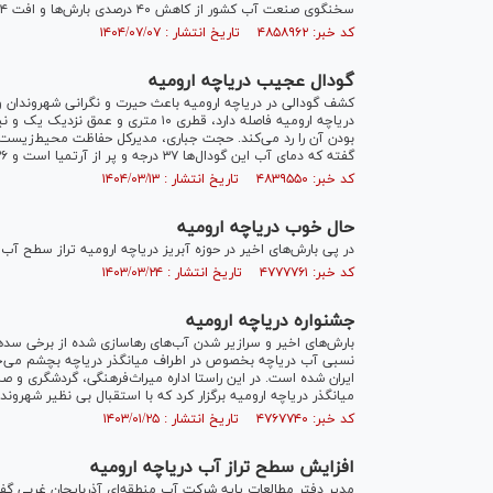
سخنگوی صنعت آب کشور از کاهش ۴۰ درصدی بارش‌ها و افت ۲۴ درصدی ذخایر سد‌های کشور نسبت به سال گذشته خبر داد.
کد خبر: ۴۸۵۸۹۶۲ تاریخ انتشار : ۱۴۰۴/۰۷/۰۷
گودال عجیب دریاچه ارومیه‎
دریاچه ارومیه فاصله دارد، قطری ۱۰ م
بودن آن را رد می‌کند. حجت جباری، مدیرکل حفاظت محیط‌زیست آذ
گفته که دمای آب این گودال‌ها ۳۷ درجه و پر از آرتمیا است و ۲۶ ماه قبل با دخالت انسانی ایجاد شده‌ است.
کد خبر: ۴۸۳۹۵۵۰ تاریخ انتشار : ۱۴۰۴/۰۳/۱۳
حال خوب دریاچه ارومیه
در پی بارش‌های اخیر در حوزه آبریز دریاچه ارومیه تراز سطح آب دریاچه نسبت به میا
کد خبر: ۴۷۷۷۷۶۱ تاریخ انتشار : ۱۴۰۳/۰۳/۲۴
جشنواره دریاچه ارومیه‎
بارش‌های اخیر و سرازیر شدن آب‌های رهاسازی شده از برخی سد‌
نسبی آب دریاچه بخصوص در اطراف میانگذر دریاچه بچشم می‌خورد
ایران شده است. در این راستا اداره میراث‌فرهنگی، گردشگری و 
میانگذر دریاچه ارومیه برگزار کرد که با استقبال بی نظیر شهروند
کد خبر: ۴۷۶۷۷۴۰ تاریخ انتشار : ۱۴۰۳/۰۱/۲۵
افزایش سطح تراز آب دریاچه ارومیه
مدیر دفتر مطالعات پایه شرکت آبِ منطقه‌ای آذربایجان غربی گفت