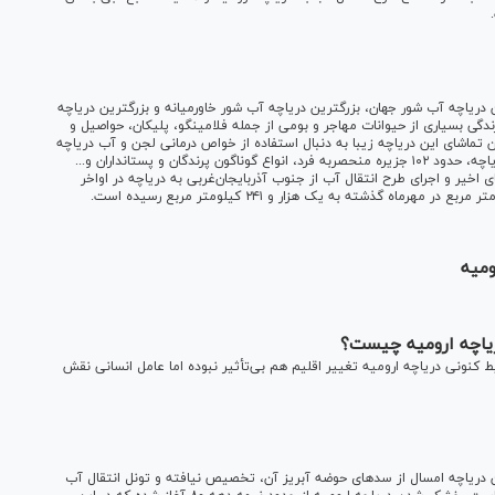
دریاچه آب شور جهان، بزرگترین دریاچه آب شور خاورمیانه و بزرگترین دریاچه
زندگی بسیاری از حیوانات مهاجر و بومی از جمله فلامینگو، پلیکان، حواصیل و
 تماشای این دریاچه زیبا به دنبال استفاده از خواص درمانی لجن و آب دریاچه
هستند. وجود سواحل زیبای ماسه‌ای، صخره‌ای و لجنی در دور دریاچه، حدود ۱۰۲ جزیره منحصربه فرد، انواع گوناگون پرندگان و پستانداران و...
اخیر و اجرای طرح انتقال آب از جنوب آذربایجان‌غربی به دریاچه در اواخر
ومیه
یاچه ارومیه چیست؟
نونی دریاچه ارومیه تغییر اقلیم هم بی‌تأثیر نبوده اما عامل انسانی نقش
 دریاچه امسال از سد‌های حوضه آبریز آن، تخصیص نیافته و تونل انتقال آب