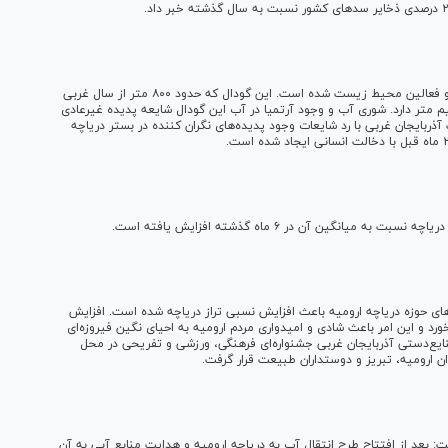
کشف گودالی در دریاچه ارومیه باعث حیرت و نگرانی شهروندان و فعالین محیط زیست شده است. این گودال که حدود ۸۰۰ متر از سال غربی
تری و عمق نزدیک یک و نیم متر دارد. شوری آب و وجود آرتمیا در آب این گودال شایعه پدیده غیرعادی
ربایجان غربی با رد شایعات وجود پدیده‌های نگران کننده در بستر دریاچه
نگین آن در ۶ ماه گذشته افزایش یافته است.
های حوزه دریاچه ارومیه باعث افزایش نسبی تراز دریاچه شده است. افزایش
 و این امر باعث شادی و امیدواری مردم ارومیه به احیای نگین فیروزه‌ای
صنایع‌دستی آذربایجان غربی جشنواره‌ای فرهنگی، ورزشی و تفریحی در محل
ان ارومیه، تبریز و دوستداران طبیعت قرار گرفت.
: بعد از افتتاح طرح انتقال آب به دریاچه ارومیه و هدایت منابع آبی به آن