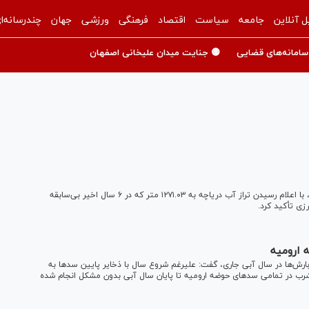
ل آنلاین
جامعه
سیاست
اقتصاد
فرهنگی
ورزشی
جهان
چندرسانه‌ا
سامانه‌های قضایی
🟡 جنایت میدان علیخانی اصفهان
استاندار آذربایجان‌غربی و دبیر کارگروه ملی نجات دریاچه ارومیه، با اعلام رسیدن تراز آب دریاچه به ۱۲۷۱.۰۳ متر که در ۶ سال اخیر بی‌سابقه
ارش‌ها در سال آبی جاری، گفت: علیرغم شروع سال با ذخایر پایین سدها به
رب در تمامی سدهای حوضه ارومیه تا پایان سال آبی بدون مشکل انجام شده