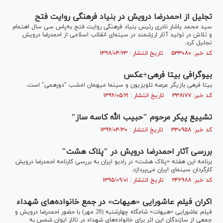
تجلیل از احمدرضا درویش در بنیاد فرهنگی روایت فتح
سید محمد یاشار نادری رئیس بنیاد فرهنگی روایت فتح به‌پاس سی سال اهتمام
و تلاش در تولید آثار ارزشمند در سینمای انقلاب اسلامی از احمدرضا درویش
تجلیل کرد.
کد خبر: ۵۳۳۰۸۰ تاریخ انتشار : ۱۳۹۸/۰۴/۲۳
بیوگرافی بیتا فرهی+عکس
بیتا فرهی بازیگر عرصه تلویزیون و سینما میهمان امشب "دورهمی" است.
کد خبر: ۳۳۸۱۷۷ تاریخ انتشار : ۱۳۹۶/۰۵/۲۱
تشییع پیکر مرحوم "حبیب الله کاسه ساز"
کد خبر: ۳۳۰۹۵۸ تاریخ انتشار : ۱۳۹۶/۰۴/۳۰
بررسی آثار احمدرضا درویش در "پلاک هشت"
برنامه این هفته «پلاک هشت» در رادیو ایران به بررسی کارنامه احمدرضا درویش
کارگردان سینمای ایران می‌پردازد.
کد خبر: ۲۴۶۹۸۸ تاریخ انتشار : ۱۳۹۵/۰۹/۰۱
اکران فیلم عاشورایی «هیهات» در جمع خانواده‌های شهداء
فیلم عاشورایی «هیهات» شامگاه چهارشنبه (28 مهر) با حضور احمدرضا درویش و
جمعی از سازندگان این اثر برای خانواده‌های شهداء در تالار ایوان شمس به