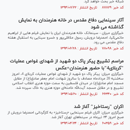
شبکه خبر بحث خواهد کرد.
کد خبر: ۸۷۸۲۹ تاریخ انتشار : ۱۳۹۴/۰۷/۲۲
آثار سینمایی دفاع مقدس در خانه هنرمندان به نمایش
گذاشته می شود
خبرگزاری میزان - سینماتک خانه هنرمندان ایران با نمایش فیلم هایی از ابراهیم
حاتمی‌کیا، احمدرضا درویش، رسول ملاقلی‌پور و خسرو سینایی به استقبال هفته
دفاع مقدس می رود.
کد خبر: ۷۸۰۹۸ تاریخ انتشار : ۱۳۹۴/۰۶/۲۸
مراسم تشییع پیکر پاک دو شهید از شهدای غواص عملیات
"کربلای4"با حضور هنرمندان+عکس
خبرگزاری میزان: پیکر پاک دو شهید از شهدای غواص عملیات کربلای 4، امروز
سه‌شنبه 20 مردادماه مصادف با سالروز شهادت امام جعفر صادق(ع) از مقابل
مسجد امام صادق(ع) در میدان فلسطین به سمت حوزه هنری انقلاب اسلامی
تشییع و در مقابل مسجد آیت‌الله خامنه‌ای حوزه هنری به خاک سپرده شد.
کد خبر: ۶۶۳۴۰ تاریخ انتشار : ۱۳۹۴/۰۵/۲۰
اکران "رستاخیز" آغاز شد
خبرگزاری میزان: اکران فیلم سینمایی «رستاخیز» به‌ کارگردانی احمدرضا درویش از
صبح امروز ۲۴ تیرماه در سینماهای تهران آغاز شد.
کد خبر: ۶۰۳۵۹ تاریخ انتشار : ۱۳۹۴/۰۴/۲۴