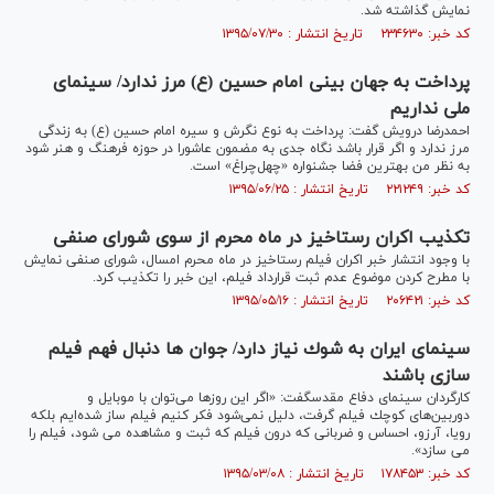
نمایش گذاشته شد.
کد خبر: ۲۳۴۶۳۰ تاریخ انتشار : ۱۳۹۵/۰۷/۳۰
پرداخت به جهان بینی امام حسین (ع) مرز ندارد/ سینمای
ملی نداریم
احمدرضا درویش گفت: پرداخت به نوع نگرش و سیره امام حسین (ع) به زندگی
مرز ندارد و اگر قرار باشد نگاه جدی به مضمون عاشورا در حوزه فرهنگ و هنر شود
به نظر من بهترین فضا جشنواره «چهل‌چراغ» است.
کد خبر: ۲۲۱۲۴۹ تاریخ انتشار : ۱۳۹۵/۰۶/۲۵
تکذیب اکران رستاخیز در ماه محرم از سوی شورای صنفی
با وجود انتشار خبر اکران فیلم رستاخیز در ماه محرم امسال، شورای صنفی نمایش
با مطرح کردن موضوع عدم ثبت قرارداد فیلم، این خبر را تکذیب کرد.
کد خبر: ۲۰۶۴۲۱ تاریخ انتشار : ۱۳۹۵/۰۵/۱۶
سینمای ایران به شوك نیاز دارد/ جوان ها دنبال فهم فیلم
سازی باشند
كارگردان سینمای دفاع مقدسگفت: «اگر این روزها می‌توان با موبایل و
دوربین‌های كوچك فیلم گرفت، دلیل نمی‌شود فكر كنیم فیلم ساز شده‌ایم بلكه
رویا، آرزو، احساس و ضربانی كه درون فیلم كه ثبت و مشاهده می شود، فیلم را
می سازد».
کد خبر: ۱۷۸۴۵۳ تاریخ انتشار : ۱۳۹۵/۰۳/۰۸