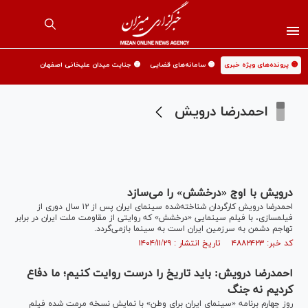
🟡 پرونده‌های ویژه خبری
🟡 سامانه‌های قضایی
🟡 جنایت میدان علیخانی اصفهان
احمدرضا درویش
درویش با اوج «درخشش» را می‌سازد
احمدرضا درویش کارگردان شناخته‌شده سینمای ایران پس از ۱۲ سال دوری از
فیلمسازی، با فیلم سینمایی «درخشش» که روایتی از مقاومت ملت ایران در برابر
تهاجم دشمن به سرزمین ایران است به سینما بازمی‌گردد.
کد خبر: ۴۸۸۲۴۲۳ تاریخ انتشار : ۱۴۰۴/۱۱/۲۹
احمدرضا درویش: باید تاریخ را درست روایت کنیم؛ ما دفاع
کردیم نه جنگ
روز چهارم برنامه «سینمای ایران برای وطن» با نمایش نسخه مرمت شده فیلم