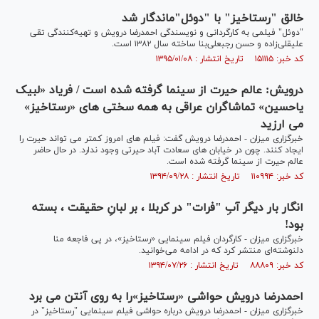
خالق "رستاخیز" با "دوئل"ماندگار شد
"دوئل" فیلمی به کارگردانی و نویسندگی احمدرضا درویش و تهیه‌کنندگی تقی
علیقلی‌زاده و حسن رجبعلی‌بنا ساخته سال ۱۳۸۲ است.
کد خبر: ۱۵۱۱۱۵ تاریخ انتشار : ۱۳۹۵/۰۱/۰۸
درویش: عالم حیرت از سینما گرفته شده است / فریاد «لبیک
یاحسین» تماشاگران عراقی به همه سختی های «رستاخیز»
می ارزید
خبرگزاری میزان - احمدرضا درویش گفت: فیلم های امروز کمتر می تواند حیرت را
ایجاد کنند. چون در خیابان های سعادت آباد حیرتی وجود ندارد. در حال حاضر
عالم حیرت از سینما گرفته شده است.
کد خبر: ۱۱۰۹۹۴ تاریخ انتشار : ۱۳۹۴/۰۹/۲۸
انگار بار دیگر آبِ "فرات" در کربلا ، بر لبانِ حقیقت ، بسته
بود!
خبرگزاری میزان - کارگردان فیلم سینمایی «رستاخیز»، در پی فاجعه منا
دلنوشته‌ای منتشر کرد که در ادامه می‌خوانید.
کد خبر: ۸۸۸۰۹ تاریخ انتشار : ۱۳۹۴/۰۷/۲۶
احمدرضا درویش حواشی «رستاخیز»را به روی آنتن می برد
خبرگزاری میزان - احمدرضا درویش درباره حواشی فیلم سینمایی "رستاخیز" در