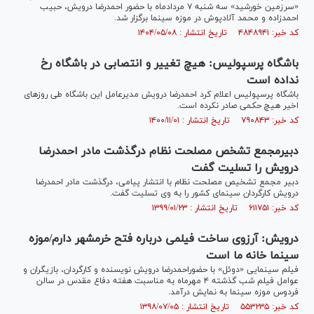
«سرزمین خورشید» سه شنبه ۷ مردادماه با حضور احمدرضا درویش، حبیب
احمدزاده و محمد آلادپوش در موزه سینما برگزار شد.
کد خبر: ۴۸۴۸۹۴۱ تاریخ انتشار : ۱۴۰۴/۰۵/۰۸
باشگاه پرسپولیس: هیچ تغییر و انتصابی در باشگاه رخ
نداده است
باشگاه پرسپولیس اعلام کرد احمدرضا درویش مدیرعامل این باشگاه طی روز‌های
اخیر هیچ حکمی صادر نکرده است.
کد خبر: ۷۹۰۸۴۳ تاریخ انتشار : ۱۴۰۰/۱۱/۰۱
دبیرمجمع تشخص مصلحت نظام درگذشت مادر احمدرضا
درویش را تسلیت گفت
دبیر مجمع تشخیص مصلحت نظام با انتشار پیامی، درگذشت مادر احمدرضا
درویش کارگردان سینمای کشور را به وی تسلیت گفت.
کد خبر: ۶۱۱۷۵۱ تاریخ انتشار : ۱۳۹۹/۰۱/۲۳
درویش: آرزوی ساخت فیلمی درباره فتح خرمشهر دارم/موزه
سینما خانه ما است
فیلم سینمایی «دوئل» با حضوراحمدرضا درویش نویسنده و کارگردان، بازیگران و
عوامل فیلم شب گذشته ۴ مهرماه به مناسبت هفته دفاع مقدس در سالن
فردوس موزه سینما به نمایش درآمد.
کد خبر: ۵۵۳۲۳۵ تاریخ انتشار : ۱۳۹۸/۰۷/۰۵